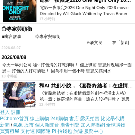
電影一夜限定2026 One Night Only 2026 movie
育，關廟消防分隊也設攤宣導，叮嚀民眾年節時
電影一夜限定2026 One Night Only 2026 movie
Directed by Will Gluck Written by Travis Braun
注意各項安全事宜。台南市省初書畫研究學會理
17 小時前
Starring Monica Barbaro
事長王東冠指出，每位老師都準備4、500組的春
◎專家與頭銜
聯佳句，在現場揮毫，包含居家、商業或宗教等
■寓言故事 ◎專家與頭銜
⊕潘文良 在「新創
類型，除了「金雞獻瑞財神到?丁酉開春富貴
2026-08-07
之谷」裡——
來」 之外，「天賜富貴財源廣?地生金玉吉慶
2026/08/08
多」也頗受歡迎，提供各界參考。王素珠說，今
今天一早到公司 哇~ 打包清的好乾淨啊！ 但上班前 崽崽到現場掃一圈
天共邀請12位名家在公所廣場聯手揮毫，活動至
恩～ 打包的人好可憐喔！ 因為不用一個小時 崽崽又搞到水
10 小時前
下午4點，預計發送750份，數量有限，歡迎鄉親
和AI 共創小說，《套路終結者：在虛情假意的劇本裡活出人格》
把握機會。
《套路終結者：在虛情假意的劇本裡活出人格》
第一章：修羅場的序曲，誰在人設裡狂歡？ 麗思
12 小時前
卡爾頓酒店的總統套房內，燈光昏
登入
註冊
PChome首頁
線上購物
24h購物
書店
露天拍賣
比比昂代購
新聞
/
氣象
股市
個人新聞台
廣告刊登
加入聯播網
全球購物
買賣租屋
支付連
國際連
Pi 拍錢包
旅遊
服務中心