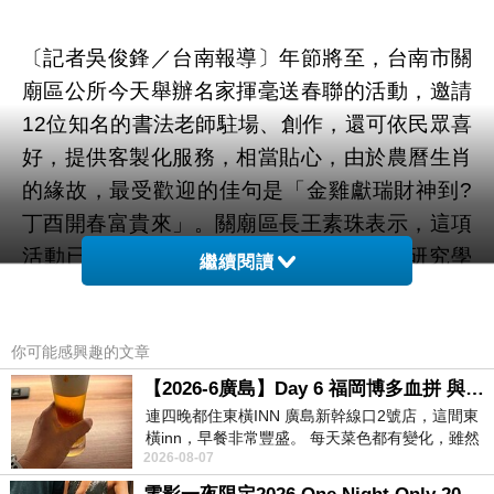
〔記者吳俊鋒／台南報導〕年節將至，台南市關
廟區公所今天舉辦名家揮毫送春聯的活動，邀請
12位知名的書法老師駐場、創作，還可依民眾喜
好，提供客製化服務，相當貼心，由於農曆生肖
的緣故，最受歡迎的佳句是「金雞獻瑞財神到?
丁酉開春富貴來」。關廟區長王素珠表示，這項
活動已邁入第6屆，感謝台南市省初書畫研究學
繼續閱讀
會的力挺，每年都大受好評，獲得熱烈迴響，除
了提供現有的吉祥字句之外，老師們還會依照民
你可能感興趣的文章
眾指定，撰寫客製化的創意春聯，不再像一成不
變的機器印製，難怪鄉親們趨之若鶩。公所安排
【2026-6廣島】Day 6 福岡博多血拼 與機場接送少年司機深夜對談
連四晚都住東橫INN 廣島新幹線口2號店，這間東
幼兒園以精彩的歌舞開場助興，歡笑聲洋溢，成
橫inn，早餐非常豐盛。 每天菜色都有變化，雖然
功炒熱氣氛，小朋友表演後拿到紅包，都開心不
2026-08-07
看到工作人員拿出料理包加熱，但
已；現場還有容器回收兌換活動，提倡環保教