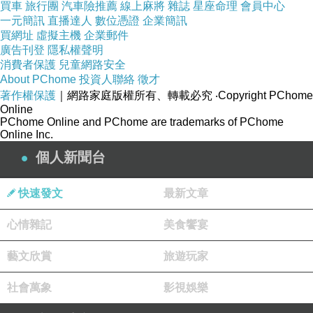
買車
旅行團
汽車險推薦
線上麻將
雜誌
星座命理
會員中心
一元簡訊
直播達人
數位憑證
企業簡訊
買網址
虛擬主機
企業郵件
廣告刊登
隱私權聲明
成人美語補習班
消費者保護
兒童網路安全
About PChome
投資人聯絡
徵才
著作權保護
｜網路家庭版權所有、轉載必究
‧Copyright PChome
Online
PChome Online and PChome are trademarks of PChome
Online Inc.
▲這款花燈究竟是雞還是土撥鼠，不但網友熱烈
個人新聞台
討論，甚至還出現許多不一樣的答案。（圖／翻
攝自爆料公社）
快速發文
最新文章
心情雜記
美食饗宴
網搜小組／綜
英文家教老師 推薦
合報導
藝文欣賞
旅遊玩家
花燈造型百百種，但這款花燈卻讓網友爭論不
社會萬象
影視娛樂
休。有網友18日在臉書社團貼出一張照片，指自
己將一款公雞造型的花燈誤認成是「土撥鼠」，