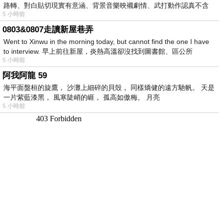
路轉、對白貼切現實有意涵、背景音樂映襯劇情、武打動作認真不含
5 小時前
糊、
0803&0807走讀新屋巷弄
Went to Xinwu in the morning today, but cannot find the one I have
to interview. 早上前往新屋，炎熱高溫卻沒找到圖書館、區公所
5 小時前
阿我阿龍 59
海平面盤桓的旋鷹， 沙灘上細碎的貝殼， 同樣矯健的遠方馳帆。 天是
一片紫藍漆黑， 風寒陡峭的崕， 孤高如傲梅。 月亮
5 小時前