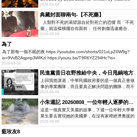
2026-08-08
Robinson Starring Greta Lee Wa
典藏封面聊兩句-【不死藥】
人類對不死的渴望源自於對死亡的恐懼 而「不死
藥」就這樣橫擺在你面前： 任何創傷迅速癒合、
2026-08-08
停止衰老、痛覺消失…堪
為了
為了那每一個不眠的夜 https://youtube.com/shorts/021xLpZ0W9g?
is=9VvB2Aqpnp3WIKzl https://youtu.be/T9R6YZ294Hc?is=
2026-08-08
民進黨昔日在野推給中央，今日甩鍋地方
上回我曾講過，中華民國政府要的是一個真正會做
事的專業團隊，而且要真正解決問題的團隊，而不
2026-08-08
是只會到處甩鍋的雙標團隊，最近民進黨
小朱週記 20260808_一位年輕人逐夢的真實故事
這是一個真實又美麗的故事，下週一位年輕大學畢
業生要去實現她的美國夢，在沒有家裡經濟奧援的
2026-08-08
情況下，靠著自我努力工作累積出國基
藍玫友8