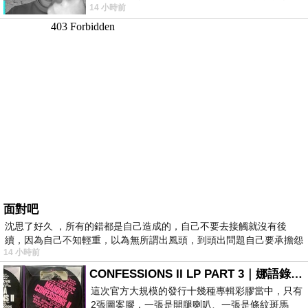
14 小時前
理家務，職業不分高低貴賤，只有人品才
面對吧
沈思了好久 ，所有的錯都是自己造成的，自己不要去接觸就沒有後
續，因為自己不知輕重，以為無所謂出風頭，到頭出問題自己要承擔怨
14 小時前
不
CONFESSIONS II LP PART 3｜娜語錄II LP PART 3
這次官方大規模的發行十幾種專輯彩膠當中，只有
2張圖案膠，一張是開腿喇叭、一張是條紋斑馬