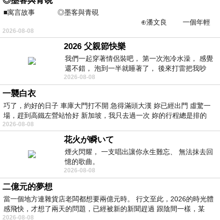
◎墨客與青硯
■寓言故事 ◎墨客與青硯
⊕潘文良 一個年輕
2026-08-08
的墨客，在京城的古玩肆裡
2026 父親節快樂
我們一起穿著情侶裝吧， 第一次泡冷水澡， 感覺
還不錯， 泡到一半就睡著了， 後來打雷把我吵
2026-08-08
醒， 手
一襲白衣
巧了，約好的日子 車庫大門打不開 急得滿頭大漢 妳已經出門 虛驚一
場，趕到高鐵左營站恰好 新加坡，我只去過一次 妳的行程總是排的
2026-08-08
花火が瞬いて
煙火閃耀， 一支唱出讓你永生難忘、 無法抹去回
憶的歌曲。
2026-08-08
二億元的夢想
當一個地方連雜貨店老闆都想要兩億元時。 行文至此，2026的時光體
感飛快，才想了兩天的問題，已經被新的新聞趕過 跟陰間一樣，某
2026-08-08