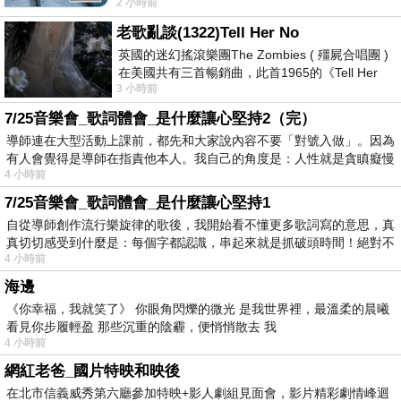
2 小時前
以到林鐵館。 這裡展示從山下
老歌亂談(1322)Tell Her No
英國的迷幻搖滾樂團The Zombies ( 殭屍合唱團 )
在美國共有三首暢銷曲，此首1965的《Tell Her
3 小時前
No》即為其中之一，在告示牌百大單曲
7/25音樂會_歌詞體會_是什麼讓心堅持2（完）
導師連在大型活動上課前，都先和大家說內容不要「對號入做」。因為
有人會覺得是導師在指責他本人。我自己的角度是：人性就是貪瞋癡慢
4 小時前
7/25音樂會_歌詞體會_是什麼讓心堅持1
自從導師創作流行樂旋律的歌後，我開始看不懂更多歌詞寫的意思，真
真切切感受到什麼是：每個字都認識，串起來就是抓破頭時間！絕對不
4 小時前
海邊
《你幸福，我就笑了》 你眼角閃爍的微光 是我世界裡，最溫柔的晨曦
看見你步履輕盈 那些沉重的陰霾，便悄悄散去 我
4 小時前
網紅老爸_國片特映和映後
在北市信義威秀第六廳參加特映+影人劇組見面會，影片精彩劇情峰迴