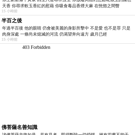
天香 你尋求軟玉香紅的慰藉 你吸食毒品香煙大麻 在恍惚之間瞥
15 小時前
半百之後
年過半百後 他的眼睛 仍會被美麗的身影所擊中 不是愛 也不是罪 只是
肉身深處 一條尚未熄滅的河流 仍渴望奔向遠方 歲月已經
15 小時前
佛菩薩名善知識
諸佛菩薩亦復如是，若有見者，即得斷除一切煩惱，雖有四魔不能干