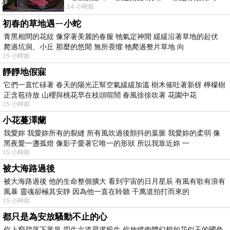
14 小時前
版；目前官網上只剩澳洲商店AU STORE
初春的草地遇ㄧ小蛇
青黑相間的花紋 像穿著美麗的春服 牠氣定神閒 緩緩沿著草地的起伏
爬過坑洞、小丘 那麼的悠閒 無所畏懼 牠爬過整片草地 向
15 小時前
靜靜地假寐
它們一直忙碌著 春天的陽光正幫空氣緩緩加溫 樹木催吐著新枒 檸檬樹
正含苞待放 山櫻與桃花早在枝頭喧鬧 春風徐徐吹著 花園中花
15 小時前
小花蔓澤蘭
我愛妳 我愛妳所有的裂縫 所有風吹過後顫抖的葉脈 我愛妳的柔弱 像
黑夜愛一盞孤燈 像影子愛著它唯一的形狀 所以我靠近妳 一
15 小時前
被大海路過後
被大海路過後 他的生命整個擴大 看到宇宙的日月星辰 有風有歌有浪有
風暴 靈魂卻極其安靜 因為他一直在聆聽 千萬道拍打而來的
15 小時前
都只是為安放騷動不止的心
你上窮碧落下黃泉 四生六道尋求投生 你放縱肉體幻想如花似玉的國色