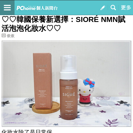
我的
最新文章
♡♡韓國保養新選擇：SIORÉ NMN賦
活泡泡化妝水♡♡
依依
化妝水除了是日常保