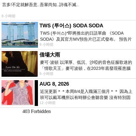
言多!不定就解吾意..吾輩尚知..詩魂不滅..
8 小時前
TWS (투어스) SODA SODA
TWS (투어스)*即將推出的日語單曲 《SODA
SODA》及其官方MV預告片已正式發布。 預告片
9 小時前
一經發布， 就引發了粉絲們對這次夏季回
借場大雨
麥可·波頓 以渾厚、低沉、沙啞的音色征服歌迷的
「情歌天王」麥可波頓，在2023年底發現罹患腦
9 小時前
瘤「祈禱早日康復，一切都好」。
AUG 8, 2026
近況更新＊＊本周8/4是入職滿三個月＊＊ 因為上
班可以戴耳機所以有時辦公會聽音樂 沒有特別固
12 小時前
定哪天但就是一周某一天會固定聽'90