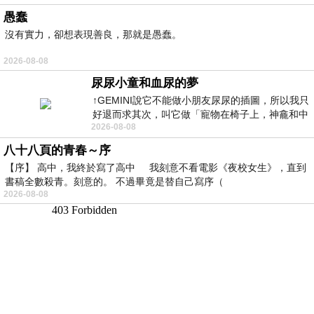
愚蠢
沒有實力，卻想表現善良，那就是愚蠢。
2026-08-08
尿尿小童和血尿的夢
↑GEMINI說它不能做小朋友尿尿的插圖，所以我只
好退而求其次，叫它做「寵物在椅子上，神龕和中
2026-08-08
年人臉孔」的畫了。 六月底
八十八頁的青春～序
【序】 高中，我終於寫了高中 我刻意不看電影《夜校女生》，直到
書稿全數殺青。刻意的。 不過畢竟是替自己寫序（
2026-08-08