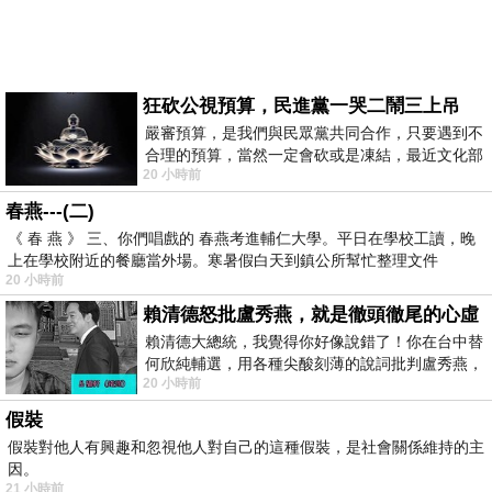
狂砍公視預算，民進黨一哭二鬧三上吊
嚴審預算，是我們與民眾黨共同合作，只要遇到不
合理的預算，當然一定會砍或是凍結，最近文化部
20 小時前
要編列公視和Taiwan plus預算，在110年
春燕---(二)
《 春 燕 》 三、你們唱戲的 春燕考進輔仁大學。平日在學校工讀，晚
上在學校附近的餐廳當外場。寒暑假白天到鎮公所幫忙整理文件
20 小時前
賴清德怒批盧秀燕，就是徹頭徹尾的心虛
賴清德大總統，我覺得你好像說錯了！你在台中替
何欣純輔選，用各種尖酸刻薄的說詞批判盧秀燕，
20 小時前
罵她施政滿意度輸給陳其邁，甚至還說盧
假裝
假裝對他人有興趣和忽視他人對自己的這種假裝，是社會關係維持的主
因。
21 小時前