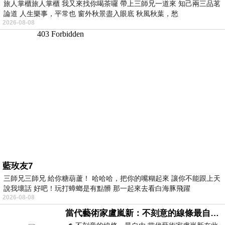
旅人掌櫃旅人掌櫃 我又來找你喝茶囉 帶上三師兄一道來 知己兩三品茗
論道 人生樂事，平常也 窗外秋景盡入眼底 秋風秋葉，愁
2026-08-08
藍玫友7
三師兄三師兄 給你糖葫蘆！ 哈哈哈，把你的嘴糊起來 讓你不能跟上天
說我壞話 好吧！玩打蟑螂是有點髒 那一起來去看白海豚飛躍
2026-08-08
當代藝術家盧嵐新：不刻意的線條最自由，讓色彩流動、筆觸自己說話