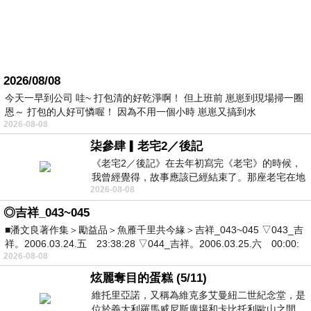
2026/08/08
今天一早到公司 哇~ 打包清的好乾淨啊！ 但上班前 崽崽到現場掃一圈
恩～ 打包的人好可憐喔！ 因為不用一個小時 崽崽又搞到水
2026-08-08
柒參肆▎老宅2／後記
《老宅2／後記》在去年初寫完《老宅》的時候，
我曾經覺得，故事應該已經結束了。那座老宅在地
2026-08-08
震中倒塌，七個人終於離開那片黑暗，
◎吉祥_043~045
■潘文良著作集＞勵益品＞魚雁千里共今緣＞吉祥_043~045 ▽043_吉
祥。2006.03.24.五 23:38:28 ▽044_吉祥。2006.03.25.六 00:00:
2026-08-08
炫麗奪目的蛋糕 (5/11)
維托里亞諾，又稱為維克多艾曼紐二世紀念堂，是
位於義大利羅馬威尼斯廣場和卡比托利歐山之間，