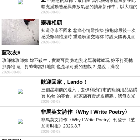
🌊 不刻意的線條，最自由 當代藝術家盧嵐新在此
幅充滿動態感與奔放氣息的抽象新作中，以大膽的
2026-08-08
藍色顏料在白色畫布上揮灑、壓印與流淌
靈魂相願
知道你永不回來 悲痛心情難按捺 擁抱你最後一次
感受微弱體溫時 重逢盼望交給祢 祢說天國再見面
2026-08-08
此刻忍淚說別離 他日靈魂再
藍玫友6
玫師妹玫師妹 妳不殺生，實屬可貴 妳也別老逗著蟑螂玩 妳不打死牠，
抓弄牠 這...打蟑螂當打地鼠 也是項可愛的遊戲？ 是說，滿院
2026-08-08
歡迎回家，Lando！
三個星期前的週六，去伊利沙白市的寵物用品店購
買 Kylo 的零食。那家店有賣虎皮鸚鵡，我每次光
2026-08-08
顧都會去看一下。他們偶爾會引進 C
非馬英文詩作〈Why I Write Poetry〉
非馬英文詩作〈Why I Write Poetry〉刊登于《芝
加哥时报》2026.8.7
2026-08-08