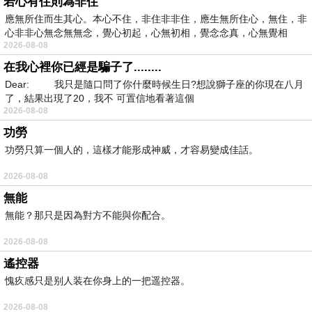
若心有住則為非住
應無所住而生其心。本心不住，非住非非住，應生無所住心，無住，非
心非非心無念無無念，覺心初起，心無初相，覺念念真，心無覺相
2026-08-08
在我心裡你已經是騙子了........
Dear: 我只是隨口問了你什麼時候生日?想說獅子座的你現在八月
了，結果出現了20，我不 可置信地看著這個
2026-08-08
功勞
功勞只算一個人的，這樣才能形成神威，才容易變成佳話。
2026-08-08
無能
無能？那只是因為對方不能與你配合。
2026-08-08
遙控器
愧疚感只是别人装在你身上的一把遥控器。
2026-08-08