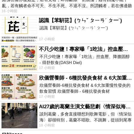
亂，若有觸者命不可夭、不生不死、不退不沒。所謂觸者，若在佛邊聽
16 小時前
受
認識【苯騈芘】(ㄅㄣˇ ㄆㄧㄢˊ ㄆ一ˊ)
認識【苯騈芘】(ㄅㄣˇ ㄆㄧㄢˊ ㄆ一ˊ)
17 小時前
不只少吃鹽！專家曝「1吃法」控血壓、降膽固醇 - 得舒飲食(DASH Diet)
不只少吃鹽！專家曝「1吃法」控血壓、降膽固醇
- 得舒飲食(DASH Diet)
17 小時前
https://www.facebook.com/dietitiansophia/
posts/157966
欣儀營養師 - 6種抗發炎食材 & 6大加重慢性發炎的飲食習慣
欣儀營養師-6種抗發炎食材 & 6大加重慢性發炎的
飲食習慣 欣儀營養師 - 6種抗發炎食材
17 小時前
https://www.facebook.com/photo/?fbid=147
AI27歲的葛蘭主演文藝悲劇〈情深似海〉 #戀上老電影 #葛蘭 #粟子
談到葛蘭，多會直接聯想到歌舞電影，但〈情深似
海〉卻很特別，葛蘭不唱歌、不跳舞，從頭到尾專
18 小時前
心演戲。拍攝期間，經常工作超過12個鐘