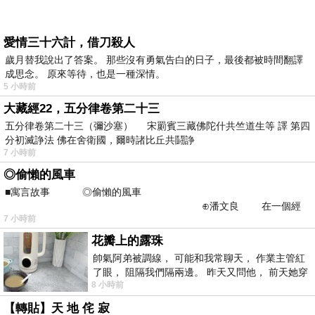
愛情三十六計，借刀殺人
歲月替我說出了答案。 那些沒有勇氣告白的日子，最後都被時間翻譯
成思念。 原來等待，也是一種深情。
5 小時前
大藏經22，五分律卷第二十三
五分律卷第二十三（彌沙塞） 宋罽賓三藏佛陀什共竺道生等 譯 第四
分初滅諍法 佛在舍衛國，爾時諸比丘共鬪諍
7 小時前
◎偷懶的風車
■寓言故事 ◎偷懶的風車
⊕潘文良 在一個經
7 小時前
常颳風的山丘上—&m
花瓣上的露珠
帥氣阿弟被調線， 可能和我常聊天， 作業主管紅
了眼， 阻隔我們隔兩邊。 昨天又問他， 前天她穿
8 小時前
什麼顏色衣服， 不經
【轉貼】天 地 侘 寂