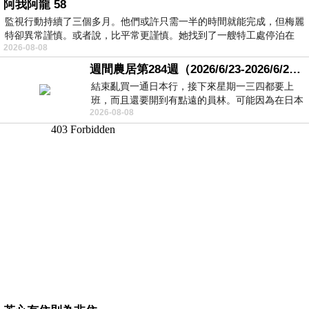
阿我阿龍 58
監視行動持續了三個多月。他們或許只需一半的時間就能完成，但梅麗
特卻異常謹慎。或者說，比平常更謹慎。她找到了一艘特工處停泊在
2026-08-08
週間農居第284週（2026/6/23-2026/6/24) 夏至 金黃稻浪洋溢豐收喜悅
結束亂買一通日本行，接下來星期一三四都要上
班，而且還要開到有點遠的員林。可能因為在日本
2026-08-08
花不少錢，星期一出門上班時，心裡沒有一