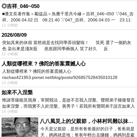
◎吉祥_046~050
■潘文良著作集＞勵益品＞魚雁千里共今緣＞吉祥_046~050 ▽046_吉
祥。2006.04.02.日 08:21:40 ▽047_吉祥。2006.04.03.一 23:11:
12 小時前
2026/08/09
突如其來的休假 當然就是去找同學弄頭髮啦！ 笑死 選了一個奶灰
色 染出來是淺灰藍 崽崽跟同學兩個人 笑了好久 反
12 小時前
人類從哪裡來 ? 佛陀的答案震撼人心
人類從哪裡來 ? 佛陀的答案震撼人心
rischao421953.pixnet.net/blog/posts/926857528435010128
13 小時前
如來不入涅槃
惟諸菩薩能見我身，常聞我法，是故不言我入涅槃。聲聞弟子雖復發言
如來涅槃，而我實不入於涅槃。善男子！若我所有聲聞弟子說言如來入
14 小時前
八八風災上的父親節，小林村民難以抹滅的痛
今天是父親節，是所有爸爸最好的日子，爸爸就是
天，媽媽就是地；爸爸年輕出去賺錢，媽媽則是處