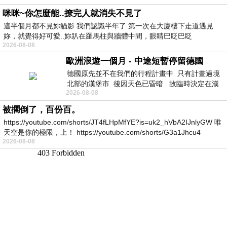
咪咪~你怎麼能..撩完人就消失不見了
這半個月都不見妳貓影 我們認識半年了 第一次在大廈樓下走道遇見
妳，就覺得好可愛..妳趴在羅馬柱與牆體中間，眼睛巴眨巴眨
2026-08-08
歐洲浪遊一個月 - 中途短暫停留德國
德國原先並不在我們的行程計畫中 只有計畫過境
北部的漢堡市 後因天色已昏暗 故臨時決定在漢
2026-08-08
堡市吃晚餐和過夜
被擱倒了，百份百。
https://youtube.com/shorts/JT4fLHpMfYE?is=uk2_hVbA2IJnlyGW 唯
天空是你的極限，上！ https://youtube.com/shorts/G3a1Jhcu4
2026-08-08