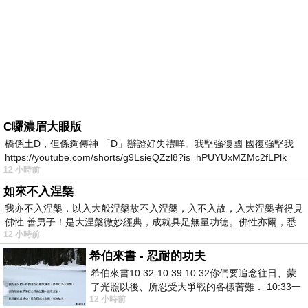
C囉濃眉大眼版
橋係土D，但係夠傳神 「D」辦證好失禮咩。我堅強復國 國復強堅我
https://youtube.com/shorts/g9LsieQZzl8?is=hPUYUxMZMc2fLPlk
12 小時前
如來不入涅槃
我亦不入涅槃，以入大般涅槃故不入涅槃，入不入故，入大涅槃者得見
佛性 善男子！是大涅槃微妙經典，成就具足無量功德。佛性亦爾，悉
12 小時前
希伯來書 - 忍耐的功夫
希伯來書10:32-10:39 10:32你們要追念往日、蒙
了光照以後、所忍受大爭戰的各樣苦難． 10:33一
12 小時前
面被毀謗、遭患難、成了戲景、叫眾人