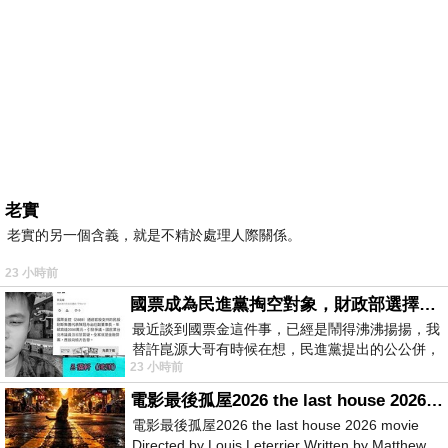
老實
老實的另一個含義，就是不精於處理人際關係。
23 小時前
國票成為民進黨掏空對象，財政部選擇性失憶
最近談到國票金這件事，已經是鬧得沸沸揚揚，我
替許崑源大哥有時候在想，民進黨提出的公公併，
23 小時前
其實就是想要國庫通黨庫，鬧出最大的醜
電影最後孤屋2026 the last house 2026 movie
電影最後孤屋2026 the last house 2026 movie
Directed by Louis Leterrier Written by Matthew