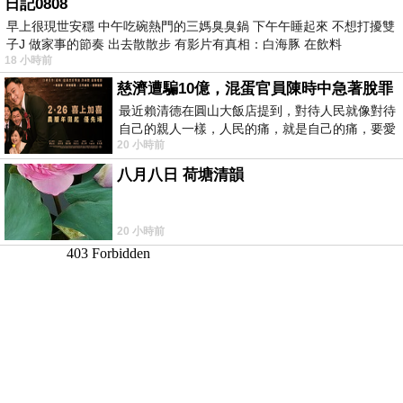
日記0808
早上很現世安穩 中午吃碗熱門的三媽臭臭鍋 下午午睡起來 不想打擾雙
子J 做家事的節奏 出去散散步 有影片有真相：白海豚 在飲料
18 小時前
慈濟遭騙10億，混蛋官員陳時中急著脫罪
最近賴清德在圓山大飯店提到，對待人民就像對待
自己的親人一樣，人民的痛，就是自己的痛，要愛
20 小時前
民如親，說的這麼好聽，實際上根本沒做
八月八日 荷塘清韻
20 小時前