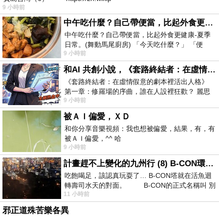
9 小時前
中午吃什麼？自己帶便當，比起外食更健康-夏季日常。(舞動馬尾廚房)
中午吃什麼？自己帶便當，比起外食更健康-夏季
日常。(舞動馬尾廚房) 「今天吃什麼？」 「便
9 小時前
當？麵？還是炒飯？」 每天都在選擇
和AI 共創小說，《套路終結者：在虛情假意的劇本裡活出人格》
《套路終結者：在虛情假意的劇本裡活出人格》
第一章：修羅場的序曲，誰在人設裡狂歡？ 麗思
9 小時前
卡爾頓酒店的總統套房內，燈光昏
被ＡＩ偏愛，ＸＤ
和你分享音樂視頻：我也想被偏愛，結果，有，有
被ＡＩ偏愛，^^ 哈
9 小時前
計畫趕不上變化的九州行 (8) B-CON環球塔
吃飽喝足，該認真玩耍了… B-CON塔就在活魚迴
轉壽司水天的對面。 B-CON的正式名稱叫 別
11 小時前
邪正道殊苦樂各異