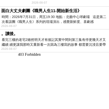
2026-08-07
愉快。
面白大丈夫劇團《職男人生11-開始新生活》
時間：2026年7月31日，周五19:30 地點：北藝中心球劇場 這是第二
次看該團《職男人生》系列的現場演出，感覺新鮮度、喜劇感
2026-08-07
。讀後。
看完三樓的老宅2雖然明天才有後記其實中間到第三集有停更幾天才又
繼續 續更讓我那時又重新看一次因為三樓寫的故事 都需要沉浸且要帶
2026-08-07
有