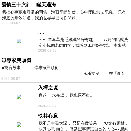
愛情三十六計，瞞天過海
我把心事藏進尋常的問候，海面平靜如昔，心中悸動無法平息。 只有
海底的潮汐知道，我的世界早已向你傾斜。
2026-08-07
….
⋯⋯ 羊耳草是毛絨絨的好有趣。 。 八月開始就決
定少協助老師們後，我感到工作好輕鬆。 本來就
2026-08-07
不是我的工作啊。 真
◎專家與頭銜
■寓言故事 ◎專家與頭銜
⊕潘文良 在「新創
2026-08-07
之谷」裡——
入禪之境
真的， 太靠近， 我也尿不出。
2026-08-07
快其心意
我不是中毒太深， 只是在做笑果， PO文有題材，
快其心意 而以， 做某些事情讓自己的內心--- 感到