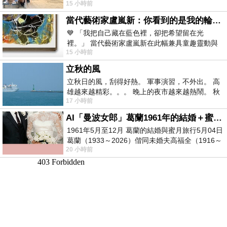
15 小時前
以為展場已經差不多要安靜下來，卻發
當代藝術家盧嵐新：你看到的是我的輪廓，還是你的故事？——藏在藍色裡的希望與光
💙 「我把自己藏在藍色裡，卻把希望留在光
裡。」 當代藝術家盧嵐新在此幅兼具童趣靈動與
15 小時前
抽象韻味的新作中，用湛藍的羽翼般色塊包覆著
立秋的風
立秋日的風，刮得好熱。 軍事演習，不外出。 高
雄越來越精彩。。。 晚上的夜市越來越熱鬧。 秋
17 小時前
天的風刮得很熱 夜遊消暑熱。。。
AI「曼波女郎」葛蘭1961年的結婚＋蜜月旅行 #戀上老電影 #葛蘭 #粟子
1961年5月至12月 葛蘭的結婚與蜜月旅行5月04日
葛蘭（1933～2026）偕同未婚夫高福全（1916～
20 小時前
2004）乘郵輪赴倫敦6月15日於英國倫敦St.S