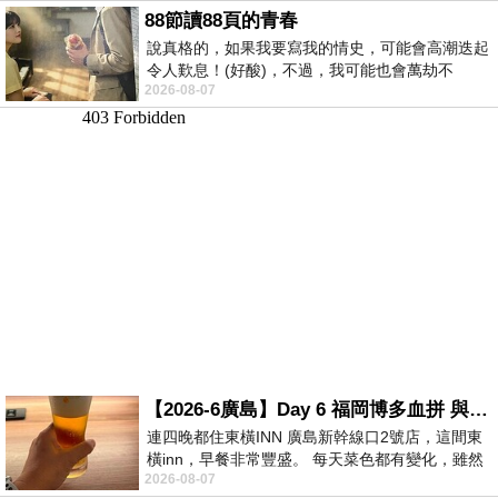
88節讀88頁的青春
說真格的，如果我要寫我的情史，可能會高潮迭起
令人歎息！(好酸)，不過，我可能也會萬劫不
2026-08-07
復...，每天跪鍵盤還是被判了花心的罪
【2026-6廣島】Day 6 福岡博多血拼 與機場接送少年司機深夜對談
連四晚都住東橫INN 廣島新幹線口2號店，這間東
橫inn，早餐非常豐盛。 每天菜色都有變化，雖然
2026-08-07
看到工作人員拿出料理包加熱，但