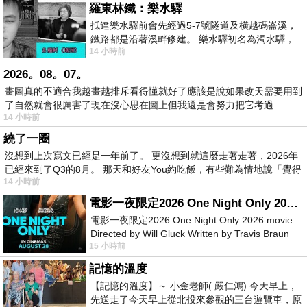
羅東林鐵：樂水驛
抵達樂水驛前會先經過5-7號隧道及橫越碼崙溪，
鐵路都是沿著溪畔修建。 樂水驛初名為濁水驛，
14 小時前
但因與臺鐵集集線車站同名，於1953
2026。08。07。
畫圖真的不適合我越畫越排斥看得懂就好了應該是說如果改天需要用到
了自然就會很厲害了現在沒心思在圖上但我還是會努力把它考過———
14 小時前
繞了一圈
沒想到上次寫文已經是一年前了。 更沒想到就這麼走著走著，2026年
已經來到了Q3的8月。 那天和好友You約吃飯，有些難為情地說「覺得
14 小時前
電影一夜限定2026 One Night Only 2026 movie
電影一夜限定2026 One Night Only 2026 movie
Directed by Will Gluck Written by Travis Braun
15 小時前
Starring Monica Barbaro
記憶的溫度
【記憶的溫度】～ 小金老師( 嚴仁鴻) 今天早上，
先送走了今天早上從北投來參觀的三台遊覽車，原