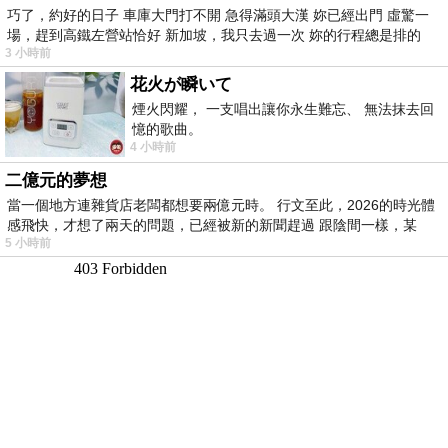
巧了，約好的日子 車庫大門打不開 急得滿頭大漢 妳已經出門 虛驚一
場，趕到高鐵左營站恰好 新加坡，我只去過一次 妳的行程總是排的
3 小時前
花火が瞬いて
煙火閃耀， 一支唱出讓你永生難忘、 無法抹去回
憶的歌曲。
4 小時前
二億元的夢想
當一個地方連雜貨店老闆都想要兩億元時。 行文至此，2026的時光體
感飛快，才想了兩天的問題，已經被新的新聞趕過 跟陰間一樣，某
5 小時前