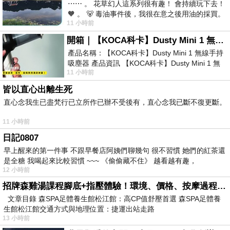
⋯⋯ 。 花草幻人這系列很有趣！ 會持續玩下去！
🧡 。 🐻 毒油事件後，我很在意之後用油的採買。
11 小時前
前天購買了我之前就很愛
開箱｜【KOCA科卡】Dusty Mini 1 無線手持吸塵器
產品名稱：【KOCA科卡】Dusty Mini 1 無線手持
吸塵器 產品資訊 【KOCA科卡】Dusty Mini 1 無
11 小時前
線手持吸塵器評語： 能吸、能吹兼具兩
皆以直心出離生死
直心念我生已盡梵行已立所作已辦不受後有，直心念我已斷不復更斷。
11 小時前
日記0807
早上醒來的第一件事 不跟早餐店阿姨們聊幾句 很不習慣 她們的紅茶還
是全糖 我喝起來比較習慣 ~~~ 《偷偷藏不住》 越看越有趣，
12 小時前
招牌森雞湯課程腳底+指壓體驗！環境、價格、按摩過程全紀錄，森SPA足體養生館松江館最新價格表
文章目錄 森SPA足體養生館松江館：高CP值舒壓首選 森SPA足體養
生館松江館交通方式與地理位置：捷運出站走路
13 小時前