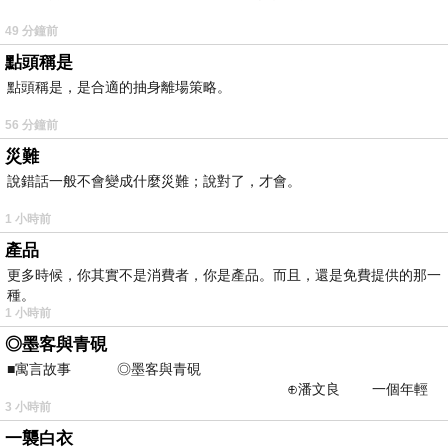
49 分鐘前
點頭稱是
點頭稱是，是合適的抽身離場策略。
56 分鐘前
災難
說錯話一般不會變成什麼災難；說對了，才會。
1 小時前
產品
更多時候，你其實不是消費者，你是產品。而且，還是免費提供的那一
種。
1 小時前
◎墨客與青硯
■寓言故事 ◎墨客與青硯
⊕潘文良 一個年輕
3 小時前
的墨客，在京城的古玩肆裡
一襲白衣