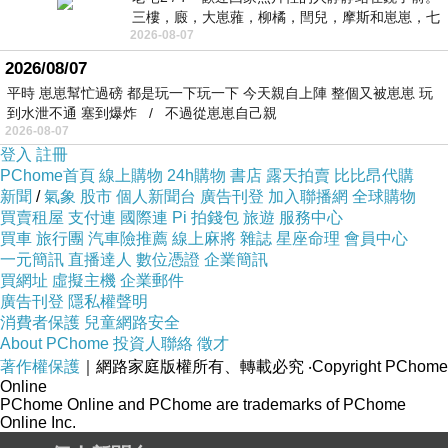
三樓，廄，大崽蕥，柳橘，閆兒，摩斯和崽崽，七
2026-08-07
個人整整齊齊地站在鏡框之外，如同
2026/08/07
平時 崽崽幫忙過磅 都是玩一下玩一下 今天親自上陣 整個又被崽崽 玩
到水泄不通 塞到爆炸 / 不過從崽崽自己親
2026-08-07
登入
註冊
PChome首頁
線上購物
24h購物
書店
露天拍賣
比比昂代購
新聞
/
氣象
股市
個人新聞台
廣告刊登
加入聯播網
全球購物
買賣租屋
支付連
國際連
Pi 拍錢包
旅遊
服務中心
買車
旅行團
汽車險推薦
線上麻將
雜誌
星座命理
會員中心
一元簡訊
直播達人
數位憑證
企業簡訊
買網址
虛擬主機
企業郵件
廣告刊登
隱私權聲明
消費者保護
兒童網路安全
About PChome
投資人聯絡
徵才
著作權保護
｜網路家庭版權所有、轉載必究
‧Copyright PChome
Online
PChome Online and PChome are trademarks of PChome
Online Inc.