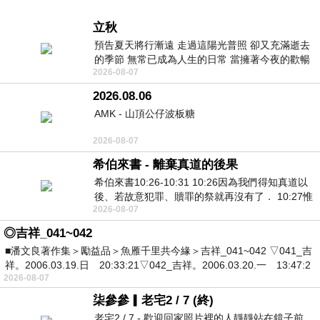
立秋
預告夏天將行漸遠 走過這陽光普照 卻又充滿逝去
的季節 無常已成為人生的日常 當擁著今夜的歡暢
2026-08-07
舒心 轉眼驟成昨日 而明晨 太陽
2026.08.06
AMK - 山頂公仔波板糖
2026-08-07
希伯來書 - 離棄真道的後果
希伯來書10:26-10:31 10:26因為我們得知真道以
後、若故意犯罪、贖罪的祭就再沒有了． 10:27惟
2026-08-07
有戰懼等候審判和那燒滅眾敵人的烈火
◎吉祥_041~042
■潘文良著作集＞勵益品＞魚雁千里共今緣＞吉祥_041~042 ▽041_吉
祥。2006.03.19.日 20:33:21▽042_吉祥。2006.03.20.一 13:47:2
2026-08-07
柒參參▎老宅2 / 7 (終)
老宅2 / 7 - 歡迎回家照片裡的人靜靜站在鏡子前。