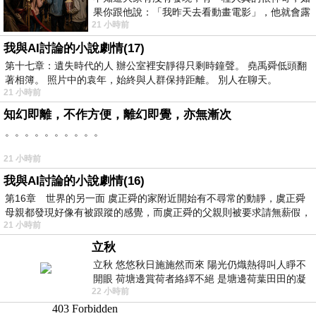
果你跟他說：「我昨天去看動畫電影」，他就會露
21 小時前
出一種慈祥的微笑，然後問你是不是陪小
我與AI討論的小說劇情(17)
第十七章：遺失時代的人 辦公室裡安靜得只剩時鐘聲。 堯禹舜低頭翻
著相簿。 照片中的袁年，始終與人群保持距離。 別人在聊天。
21 小時前
知幻即離，不作方便，離幻即覺，亦無漸次
。。。。。。。。。。
21 小時前
我與AI討論的小說劇情(16)
第16章 世界的另一面 虞正舜的家附近開始有不尋常的動靜，虞正舜
母親都發現好像有被跟蹤的感覺，而虞正舜的父親則被要求請無薪假，
21 小時前
立秋
立秋 悠悠秋日施施然而來 陽光仍熾熱得叫人睜不
開眼 荷塘邊賞荷者絡繹不絕 是塘邊荷葉田田的凝
22 小時前
望 風中飄逸的是映日荷花別樣紅