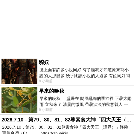
騎奴
脆上面有許多小說同好 有了脆我才知道原來寫小
說的人那麼多 幾乎比讀小說的人還多 有位同好問
8 小時前
了一個問題 她說為什麼高中文學獎的
早來的晚秋
早來的晚秋 盛暑在 颱風亂舞的季節裡 下著太陽
雨 立秋來了 清晨的微風 帶著淡淡的秋意襲人 一
9 小時前
下子 又被赤
2026.7.10，第79、80、81、82尊素食大神「四大天王（護界）」降臨寶島台灣（6）
2026.7.10，第79、80、81、82尊素食神「四大天王（護界）」降臨
寶島台灣（6） https://zh.wikip