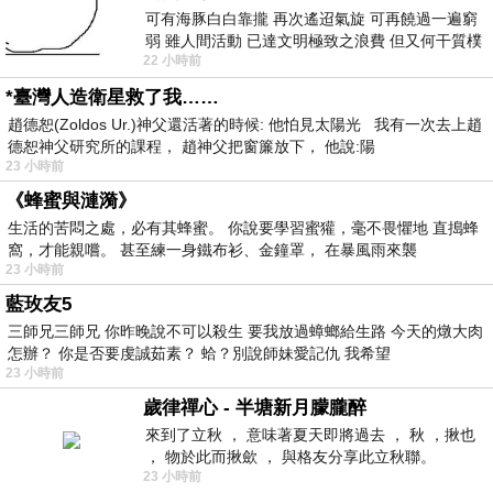
可有海豚白白靠攏 再次遙迢氣旋 可再饒過一遍窮
弱 雖人間活動 已達文明極致之浪費 但又何干質樸
22 小時前
者 只能白白陪葬
*臺灣人造衛星救了我……
趙德恕(Zoldos Ur.)神父還活著的時候: 他怕見太陽光 我有一次去上趙
德恕神父研究所的課程， 趙神父把窗簾放下， 他說:陽
23 小時前
《蜂蜜與漣漪》
生活的苦悶之處，必有其蜂蜜。 你說要學習蜜獾，毫不畏懼地 直搗蜂
窩，才能親嚐。 甚至練一身鐵布衫、金鐘罩， 在暴風雨來襲
23 小時前
藍玫友5
三師兄三師兄 你昨晚說不可以殺生 要我放過蟑螂給生路 今天的燉大肉
怎辦？ 你是否要虔誠茹素？ 蛤？別說師妹愛記仇 我希望
23 小時前
歲律禪心 - 半塘新月朦朧醉
來到了立秋 ， 意味著夏天即將過去 ， 秋 ，揪也
， 物於此而揪歛 ， 與格友分享此立秋聯。
23 小時前