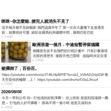
咪咪~你怎麼能..撩完人就消失不見了
這半個月都不見妳貓影 我們認識半年了 第一次在大廈樓下走道遇見
妳，就覺得好可愛..妳趴在羅馬柱與牆體中間，眼睛巴眨巴眨
5 小時前
歐洲浪遊一個月 - 中途短暫停留德國
德國原先並不在我們的行程計畫中 只有計畫過境
北部的漢堡市 後因天色已昏暗 故臨時決定在漢
6 小時前
堡市吃晚餐和過夜
被擱倒了，百份百。
https://youtube.com/shorts/JT4fLHpMfYE?is=uk2_hVbA2IJnlyGW 唯
天空是你的極限，上！ https://youtube.com/shorts/G3a1Jhcu4
6 小時前
2026/08/08
今天一早到公司 哇~ 打包清的好乾淨啊！ 但上班前 崽崽到現場掃一圈
恩～ 打包的人好可憐喔！ 因為不用一個小時 崽崽又搞到水
8 小時前