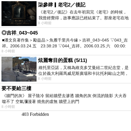
柒參肆▎老宅2／後記
《老宅2／後記》在去年初寫完《老宅》的時候，
我曾經覺得，故事應該已經結束了。那座老宅在地
8 小時前
震中倒塌，七個人終於離開那片黑暗，
◎吉祥_043~045
■潘文良著作集＞勵益品＞魚雁千里共今緣＞吉祥_043~045 ▽043_吉
祥。2006.03.24.五 23:38:28 ▽044_吉祥。2006.03.25.六 00:00:
8 小時前
炫麗奪目的蛋糕 (5/11)
維托里亞諾，又稱為維克多艾曼紐二世紀念堂，是
位於義大利羅馬威尼斯廣場和卡比托利歐山之間，
8 小時前
用以紀念統一義大利統一後的的第一位國
要不要給三樓
《牆門的灰》 屋子陰冷 留給牆壁去滲透 牆角的灰 倒流的陰影 大火吞
噬不了 空氣瀰漫著 燒焦的虛無 牆壁上的門
8 小時前