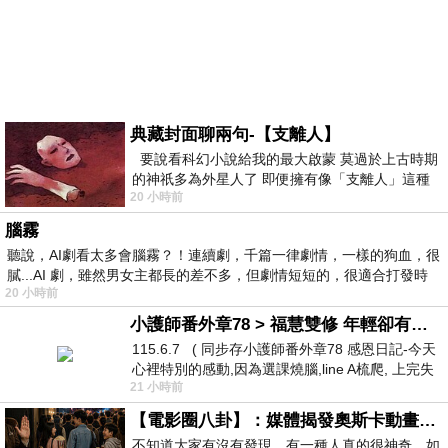
典藏封面聊兩句-【支離人】
要說看科幻小說給我的最大啟蒙 莫過於上古時期
的神祇多為外星人了 即便擁有像「支離人」這種
20 小時前
驚世駭俗的神通法門 也未必讀
腦霧
聽說，AI劇看太多會腦霧？！連續劇，千篇一律劇情，一樣的狗血，很
膩...AI 劇，雖然男女主都長的差不多，但劇情短短的，很適合打發時
20 小時前
小護師番外章78 > 福慧雙修 年輕卻有個老靈魂 ㄑ金剛經〉podcast
115.6.7 ( 同步存小護師番外章78 感恩日記-今天
心裡特別的感動,因為選課燒腦,line A梳爬, 上完失
21 小時前
智課的她,特來傾
【電影圈八卦】：媒體揭發奧斯卡動畫項目投票醜聞！好萊塢為什麼看不起動畫電影？
不知道大家有沒有發現，有一種人真的很神奇，如