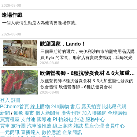
2026-08-08
逢場作戲
一個人表情生動是因為他需要逢場作戲。
2026-08-08
歡迎回家，Lando！
三個星期前的週六，去伊利沙白市的寵物用品店購
買 Kylo 的零食。那家店有賣虎皮鸚鵡，我每次光
2026-08-08
顧都會去看一下。他們偶爾會引進 C
欣儀營養師 - 6種抗發炎食材 & 6大加重慢性發炎的飲食習慣
欣儀營養師-6種抗發炎食材 & 6大加重慢性發炎的
飲食習慣 欣儀營養師 - 6種抗發炎食材
2026-08-08
https://www.facebook.com/photo/?fbid=147
登入
註冊
PChome首頁
線上購物
24h購物
書店
露天拍賣
比比昂代購
新聞
/
氣象
股市
個人新聞台
廣告刊登
加入聯播網
全球購物
買賣租屋
支付連
國際連
Pi 拍錢包
旅遊
服務中心
買車
旅行團
汽車險推薦
線上麻將
雜誌
星座命理
會員中心
一元簡訊
直播達人
數位憑證
企業簡訊