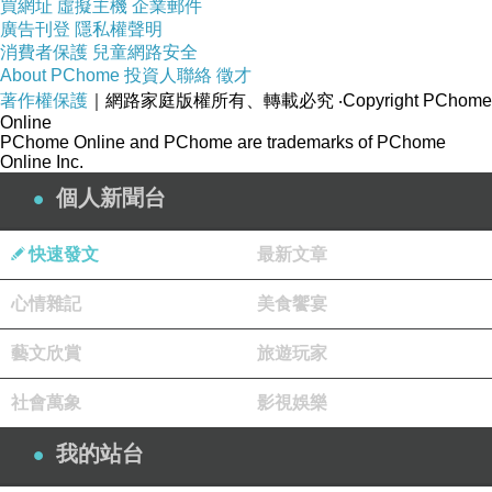
買網址
虛擬主機
企業郵件
廣告刊登
隱私權聲明
消費者保護
兒童網路安全
About PChome
投資人聯絡
徵才
著作權保護
｜網路家庭版權所有、轉載必究
‧Copyright PChome
Online
PChome Online and PChome are trademarks of PChome
Online Inc.
個人新聞台
快速發文
最新文章
心情雜記
美食饗宴
藝文欣賞
旅遊玩家
社會萬象
影視娛樂
我的站台