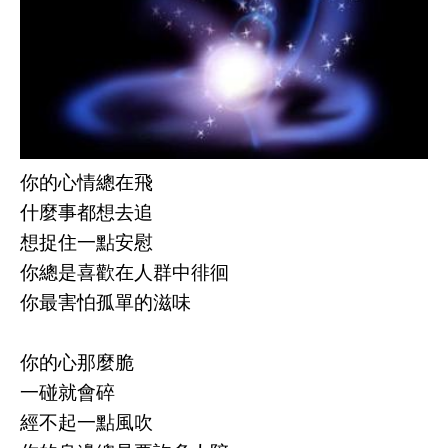
你的心情總在飛
什麼事都想去追
想捉住一點安慰
你總是喜歡在人群中徘徊
你最害怕孤單的滋味
你的心那麼脆
一碰就會碎
經不起一點風吹