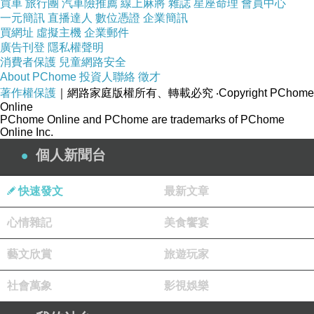
買車
旅行團
汽車險推薦
線上麻將
雜誌
星座命理
會員中心
一元簡訊
直播達人
數位憑證
企業簡訊
買網址
虛擬主機
企業郵件
廣告刊登
隱私權聲明
消費者保護
兒童網路安全
About PChome
投資人聯絡
徵才
著作權保護
｜網路家庭版權所有、轉載必究
‧Copyright PChome
Online
PChome Online and PChome are trademarks of PChome
Online Inc.
個人新聞台
快速發文
最新文章
心情雜記
美食饗宴
藝文欣賞
旅遊玩家
社會萬象
影視娛樂