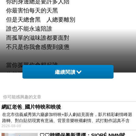
你的身邊總是要許多人陪
你最害怕每天的天黑
但是天總會黑 人總要離別
誰也不能永遠陪誰
而孤單的滋味誰都要面對
不只是你我會感覺到疲憊
當你孤單你會想起誰
繼續閱讀
你想不想找個人來陪
你的快樂傷悲只有我能體會
讓我再陪你走一回
你可能感興趣的文章
網紅老爸_國片特映和映後
在北市信義威秀第六廳參加特映+影人劇組見面會，影片精彩劇情峰迴
路轉、對白貼切現實有意涵、背景音樂映襯劇情、武打動作認真不含
2026-08-09
糊、
♡♡韓國保養新選擇：SIORÉ NMN賦活泡泡化妝水♡♡