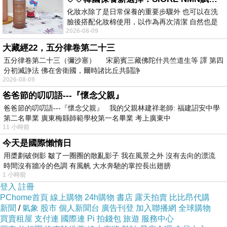
化妝水除了是日常保養的重要步驟外 也可以在洗
臉後搭配化妝棉使用，以作為再次清潔 自然也是
2026-08-09
我的保養必備品項 不過，我對於化妝
大藏經22，五分律卷第二十三
五分律卷第二十三（彌沙塞） 宋罽賓三藏佛陀什共竺道生等 譯 第四
分初滅諍法 佛在舍衛國，爾時諸比丘共鬪諍
2026-08-09
爸爸節的叨叨語---『懷念父親』
爸爸節的叨叨語---『懷念父親』 我的父親林建祥老師: 福建詔安中學
第二名畢業 廣東梅縣師範學校第一名畢業 考上廣東中
11 小時前
今天是國際懶惰日
用槳劃破倒影 皺了一圈圈的散亂影子 我在風景之外 沒有去向的漂流
時間沒有牆冷的色調 有風帆 大水奔馳的掌控長出翅膀
1 小時前
登入
註冊
PChome首頁
線上購物
24h購物
書店
露天拍賣
比比昂代購
新聞
/
氣象
股市
個人新聞台
廣告刊登
加入聯播網
全球購物
買賣租屋
支付連
國際連
Pi 拍錢包
旅遊
服務中心