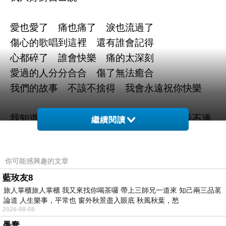
愛也愛了 痛也痛了 淚也流過了
傷心的歌唱到這裡 還有誰會記得
心都碎了 誰會快樂 痛的太深刻
愛過的人分分合合 傷了無法癒合
我們的故事 不該不捨得 我會永遠祝你快樂
我知道這是你給的顏色 也知道終就還是躲不過
繼續閱讀
我只好對自己說
愛也愛了 痛也痛了 淚也流過了
你可能感興趣的文章
傷心的歌唱到這裡 還有誰會記得
藍玫友8
心都碎了誰會快樂痛的太深刻
旅人掌櫃旅人掌櫃 我又來找你喝茶囉 帶上三師兄一道來 知己兩三品茗
愛過的人分分合合 傷了無法癒合
論道 人生樂事，平常也 窗外秋景盡入眼底 秋風秋葉，愁
我們的故事 不該不捨得 我會永遠祝你快樂
2026-08-08
愚蠢