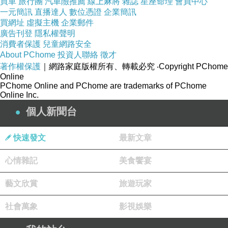
買車
旅行團
汽車險推薦
線上麻將
雜誌
星座命理
會員中心
一元簡訊
直播達人
數位憑證
企業簡訊
買網址
虛擬主機
企業郵件
廣告刊登
隱私權聲明
消費者保護
兒童網路安全
About PChome
投資人聯絡
徵才
著作權保護
｜網路家庭版權所有、轉載必究
‧Copyright PChome
Online
PChome Online and PChome are trademarks of PChome
Online Inc.
個人新聞台
快速發文
最新文章
心情雜記
美食饗宴
藝文欣賞
旅遊玩家
社會萬象
影視娛樂