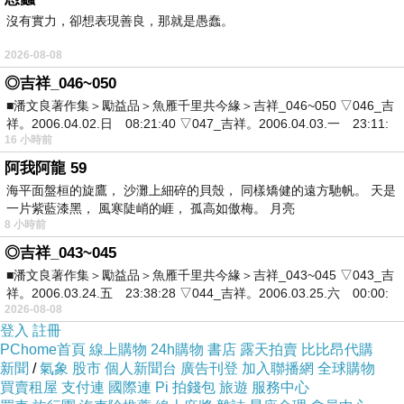
沒有實力，卻想表現善良，那就是愚蠢。
傷心的歌唱到這裡 還有誰會記得
心都碎了 誰會快樂 痛的太深刻
2026-08-08
愛過的人分分合合 傷了無法癒合
◎吉祥_046~050
我們的故事 不該不捨得 我會永遠祝你快樂
■潘文良著作集＞勵益品＞魚雁千里共今緣＞吉祥_046~050 ▽046_吉
祥。2006.04.02.日 08:21:40 ▽047_吉祥。2006.04.03.一 23:11:
我會永遠祝你快樂
16 小時前
阿我阿龍 59
海平面盤桓的旋鷹， 沙灘上細碎的貝殼， 同樣矯健的遠方馳帆。 天是
一片紫藍漆黑， 風寒陡峭的崕， 孤高如傲梅。 月亮
8 小時前
◎吉祥_043~045
■潘文良著作集＞勵益品＞魚雁千里共今緣＞吉祥_043~045 ▽043_吉
祥。2006.03.24.五 23:38:28 ▽044_吉祥。2006.03.25.六 00:00:
2026-08-08
登入
註冊
PChome首頁
線上購物
24h購物
書店
露天拍賣
比比昂代購
新聞
/
氣象
股市
個人新聞台
廣告刊登
加入聯播網
全球購物
買賣租屋
支付連
國際連
Pi 拍錢包
旅遊
服務中心