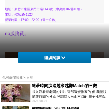
地址：新竹市東區東門市場1143號（中央路102巷10號）
電話：(03)525-1323
營業時間：17:00 - 22:00（週一公休）
no服務費。
繼續閱讀
你可能感興趣的文章
隨著時間演進越來越難Match的三觀
很久沒看葳老闆的影片 這部還蠻推薦的 但 我發現
隨著時間的推進 強調個人自由不忍耐 想要找三觀
2026-08-06
接近的不要說對象 連朋友都超