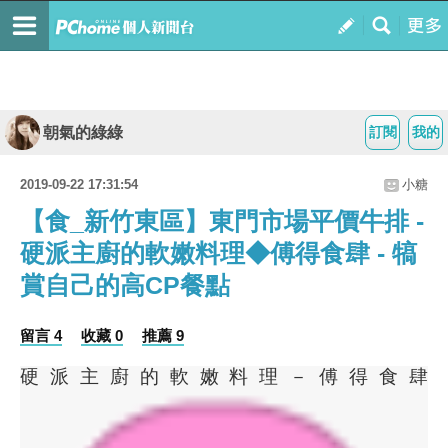
朝氣的綠綠
訂閱
我的
2019-09-22 17:31:54
小糖
【食_新竹東區】東門市場平價牛排 -
硬派主廚的軟嫩料理◆傅得食肆 - 犒
賞自己的高CP餐點
留言 4
收藏 0
推薦 9
硬派主廚的軟嫩料理－傅得食肆