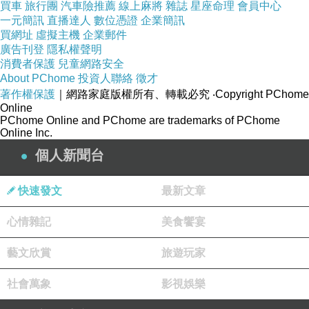
買車
旅行團
汽車險推薦
線上麻將
雜誌
星座命理
會員中心
第三發是來到東門市場，
一元簡訊
直播達人
數位憑證
企業簡訊
買網址
虛擬主機
企業郵件
說到這邊～網路上大家都說很好找，結果三個小
廣告刊登
隱私權聲明
笨蛋繞了半天不知道在哪邊，
消費者保護
兒童網路安全
後來才發現因為我們進入的方向不一樣，
About PChome
投資人聯絡
徵才
著作權保護
｜網路家庭版權所有、轉載必究
‧Copyright PChome
所以這邊就紀錄一下從中央路怎麼找到店家啦！
Online
PChome Online and PChome are trademarks of PChome
Online Inc.
個人新聞台
快速發文
最新文章
心情雜記
美食饗宴
藝文欣賞
旅遊玩家
社會萬象
影視娛樂