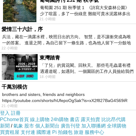
葡萄園詩刊 251 期 秋季號
葡萄園 251 期 秋季號 1 《詩寫大安森林公園》
少了喧囂，多了一份綠意 難能可貴水泥叢林多出
21 小時前
一
愛情三十六計，序
兵法，藏在一滴露水裡，映照日出的方向。 智慧，是不讓衝突成為唯
一的答案。 進退之間，為自己留下一條生路，也為他人留下一分餘地
22 小時前
東灣踏青
「了兒」的賞花閣。回秋天。 那些毛毛蟲還有禮
－DATE：2019-09-04
遇通道呢，如遇到。一個園區的工作人員撿給我們
18 小時前
細賞。
－MEMBER：
糖、瑄、如。
千萬別模仿
brothers and sisters, friends and neighbors
下班小確幸，與單身小姐姐的小聚會第三發
https://youtube.com/shorts/hUfepoOgSak?is=xX2f827BaG4S69iR
21 小時前
٩(˃௰˂)و
https
登入
註冊
（超過三以上的數字就會開始隨著年齡增長而有
PChome首頁
線上購物
24h購物
書店
露天拍賣
比比昂代購
所遺忘..）
新聞
/
氣象
股市
個人新聞台
廣告刊登
加入聯播網
全球購物
買賣租屋
支付連
國際連
Pi 拍錢包
旅遊
服務中心