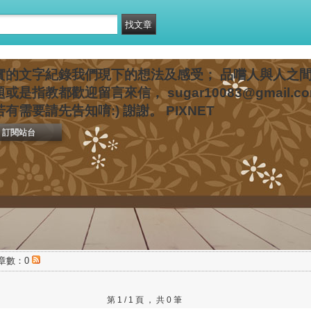
實的文字紀錄我們現下的想法及感受； 品嚐人與人之
是指教都歡迎留言來信， sugar10083@gmail.
需要請先告知唷:) 謝謝。 PIXNET
訂閱站台
章數：0
第 1 / 1 頁 ， 共 0 筆