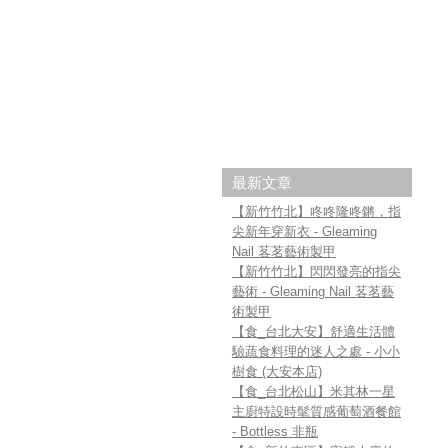
最新文章
【新竹竹北】咚咚隆咚鏘，指
尖新年穿新衣 - Gleaming
Nail 茖茗藝術製甲
【新竹竹北】閃閃發亮的指尖
藝術 - Gleaming Nail 茖茗藝
術製甲
【食_台北大安】舒適生活體
驗蔬食料理的迷人之處 - 小小
樹食 (大安本店)
【食_台北松山】米其林一星
主廚特設時髦質感葡萄酒餐館
- Bottless 非瓶