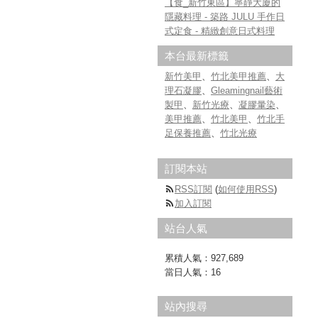
【食_新竹東區】寧靜大廈的
隱藏料理 - 築路 JULU 手作日
式定食 - 精緻創意日式料理
本台最新標籤
新竹美甲
、
竹北美甲推薦
、
大
理石凝膠
、
Gleamingnail藝術
製甲
、
新竹光療
、
凝膠暈染
、
美甲推薦
、
竹北美甲
、
竹北手
足保養推薦
、
竹北光療
訂閱本站
RSS訂閱
(
如何使用RSS
)
加入訂閱
站台人氣
累積人氣：
927,689
當日人氣：
16
站內搜尋