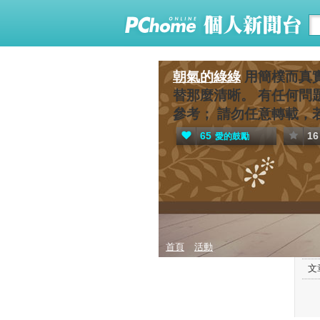
朝氣的綠綠
用簡樸而真
替那麼清晰。 有任何問題或
參考； 請勿任意轉載，若有
65
16
愛的鼓勵
首頁
活動
文