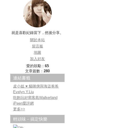
就是喜歡紀錄當下，然後分享。
關於本站
留言板
地圖
加入好友
愛的鼓勵：
65
文章篇數：
280
連結書籤
皮小姐 ♥ 貓咪俠與海盜爸爸
Evelyn.Y.Liu
吃飽玩好窩客島Walkerland
iPeen愛評網
更多
>>
輕頑味－搞定快樂