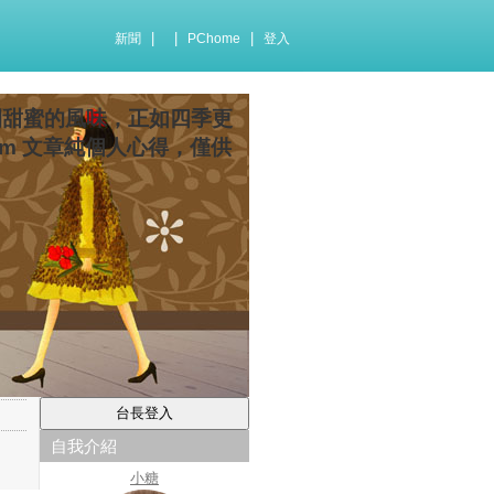
|
|
|
新聞
PChome
登入
間甜蜜的風味，正如四季更
com 文章純個人心得，僅供
自我介紹
小糖