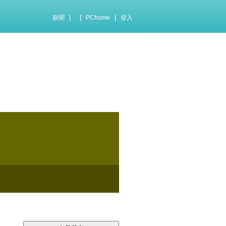
|
|
|
新聞
PChome
登入