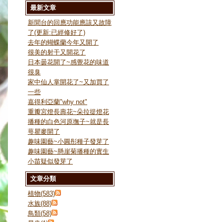
最新文章
新聞台的回應功能應該又故障
了(更新:已經修好了)
去年的蝴蝶蘭今年又開了
很美的射干又開花了
日本曇花開了~感覺花的味道
很臭
家中仙人掌開花了~又加買了
一些
嘉得利亞蘭"why not"
重瓣宮燈長壽花~朵拉提燈花
播種的白色河原撫子~就是長
萼瞿麥開了
趣味園藝~小圓彤種子發芽了
趣味園藝~懸崖菊播種的實生
小苗疑似發芽了
文章分類
植物(583)
水族(88)
鳥類(58)