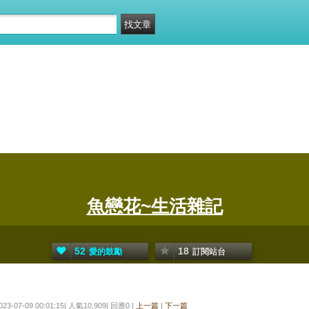
魚戀花~生活雜記
52
18
愛的鼓勵
訂閱站台
023-07-09 00:01:15| 人氣10,909| 回應0 |
上一篇
|
下一篇