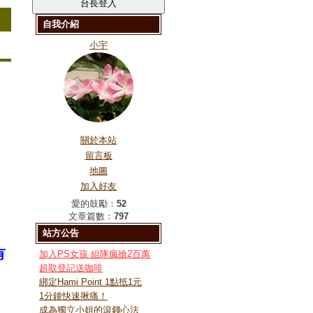
自我介紹
小宇
關於本站
留言板
地圖
加入好友
愛的鼓勵：
52
文章篇數：
797
站方公告
有
加入PS女孩 組隊瘋搶2百萬
超取登記送咖啡
綁定Hami Point 1點抵1元
1分鐘快速揪痛！
成為獨立小姐的滾錢心法