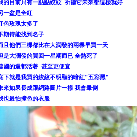
我的目前只有一點點絞紋 祈禱它未來都這樣就好
另一盆是全紅
紅色玫瑰太多了
不期待能找到名子
而且他們三棵都比在大潤發的兩棵早買一天
但是大潤發的買回一星期而已 全熱死了
建國的還都活著 甚至更便宜
底下就是我買的絞紋不明顯的暗紅"五彩黑"
未來如果長成跟網路圖片一樣 我會暈倒
我也最怕撞色的衣服