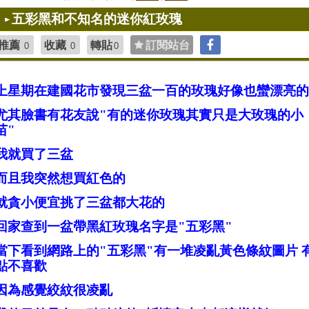
五彩黑和不知名的迷你紅玫瑰
推薦
收藏
轉貼
訂閱站台
0
0
0
上星期在建國花市發現三盆一百的玫瑰好像也蠻漂亮的
尤其臉書有花友說"有的迷你玫瑰其實只是大玫瑰的小
苗"
我就買了三盆
而且我突然想買紅色的
就貪小便宜挑了三盆都大花的
回家查到一盆帶黑紅玫瑰名字是"五彩黑"
當下看到網路上的"五彩黑"有一堆凌亂黃色條紋圖片 
點不喜歡
因為感覺絞紋很凌亂