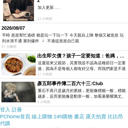
牛皮可拆式撞色短夾(紫)的推薦開箱文及心得分享!
2
加入更新......
上網找了很多【SCORPIO】迷色彩系列全牛皮可拆
13 小時前
式撞色短夾(紫)評論跟比價的結果，還有哪裡買最便
2026/08/07
宜划算，發現它真的很不錯!!
平時 崽崽幫忙過磅 都是玩一下玩一下 今天親自上陣 整個又被崽崽 玩
到水泄不通 塞到爆炸 / 不過從崽崽自己親
57 分鐘前
品質有保障又有七天鑑
而且在網路上購買，
出生即欠債？孩子一定要知道：爸媽，其實我不欠你們
賞期，不滿意可以退貨也不用擔心買
這週迎來父親節，其實我並不認為這種節日一定要
貴!
過，因為不是每個人都有好父母。而我們家是不過
節的，平時也沒什麼儀式感，生活趨近冷
17 小時前
彥五郎事件簿二百六十三:Club
服務這麼優，當然在網路購物最好啦~~
你一定要來
重石不再只是歲月的累積，更能像標籤一般，標籤
看看【SCORPIO】迷色彩系列全牛皮可拆式撞色短
越多，反而更能像是勳章一般，加冕著榮耀萬丈。
習慣一如縱容，成了再難輕輕放下的罪證
4 小時前
夾(紫)~~
登入
註冊
PChome首頁
線上購物
24h購物
書店
露天拍賣
比比昂
商品網址:
代購