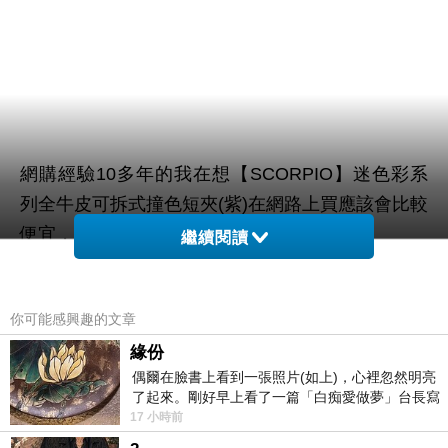
網購經驗10多年的我在想【SCORPIO】迷色彩系
列全牛皮可拆式撞色短夾(紫)在網路上買應該會比較
便宜，
繼續閱讀
而且24小時都能買，上網慢慢挑選，不用等店家開
這麼方便當然選擇在
你可能感興趣的文章
門也不用看店員臉色，
網路上購買~~
緣份
偶爾在臉書上看到一張照片(如上)，心裡忽然明亮
了起來。剛好早上看了一篇「白痴愛做夢」台長寫
於是我參考了其他網友【SCORPIO】迷色彩系列全
的貼文，在回顧年輕時瘋狂愛上
17 小時前