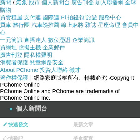
新聞
/
氣象
股市
個人新聞台
廣告刊登
加入聯播網
全球
購物
買賣租屋
支付連
國際連
Pi 拍錢包
旅遊
服務中心
買車
旅行團
汽車險推薦
線上麻將
雜誌
星座命理
會員中
心
一元簡訊
直播達人
數位憑證
企業簡訊
買網址
虛擬主機
企業郵件
品號：2961614
廣告刊登
隱私權聲明
消費者保護
兒童網路安全
About PChome
投資人聯絡
徵才
著作權保護
｜網路家庭版權所有、轉載必究
‧Copyright
零錢層可拆開，單獨使用
PChome Online
多卡層設計打造完美收納空間
PChome Online and PChome are trademarks of
PChome Online Inc.
嚴選頂級真牛皮革設計
個人新聞台
快速發文
最新文章
心情雜記
美食饗宴