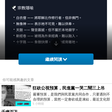
繼續閱讀
你可能感興趣的文章
狂砍公視預算，民進黨一哭二鬧三上吊
嚴審預算，是我們與民眾黨共同合作，只要遇到不
合理的預算，當然一定會砍或是凍結，最近文化部
5 小時前
要編列公視和Taiwan plus預算，在110年