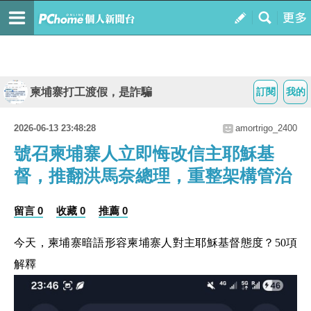
柬埔寨打工渡假，是詐騙
訂閱
我的
2026-06-13 23:48:28
amortrigo_2400
號召柬埔寨人立即悔改信主耶穌基
督，推翻洪馬奈總理，重整架構管治
留言 0
收藏 0
推薦 0
今天，柬埔寨暗語形容柬埔寨人對主耶穌基督態度？50項
解釋