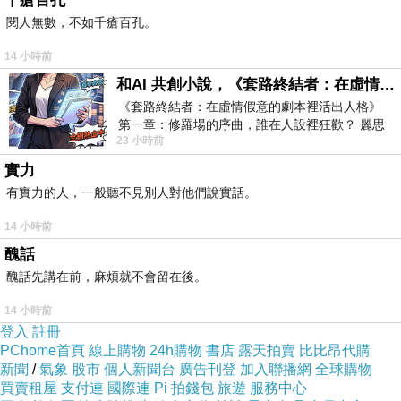
千瘡百孔
閱人無數，不如千瘡百孔。
14 小時前
和AI 共創小說，《套路終結者：在虛情假意的劇本裡活出人格》
《套路終結者：在虛情假意的劇本裡活出人格》
第一章：修羅場的序曲，誰在人設裡狂歡？ 麗思
23 小時前
卡爾頓酒店的總統套房內，燈光昏
實力
有實力的人，一般聽不見別人對他們說實話。
14 小時前
醜話
醜話先講在前，麻煩就不會留在後。
14 小時前
登入
註冊
PChome首頁
線上購物
24h購物
書店
露天拍賣
比比昂代購
新聞
/
氣象
股市
個人新聞台
廣告刊登
加入聯播網
全球購物
買賣租屋
支付連
國際連
Pi 拍錢包
旅遊
服務中心