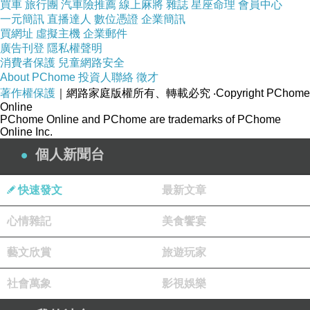
買車
旅行團
汽車險推薦
線上麻將
雜誌
星座命理
會員中心
一元簡訊
直播達人
數位憑證
企業簡訊
買網址
虛擬主機
企業郵件
廣告刊登
隱私權聲明
消費者保護
兒童網路安全
About PChome
投資人聯絡
徵才
著作權保護
｜網路家庭版權所有、轉載必究
‧Copyright PChome
Online
PChome Online and PChome are trademarks of PChome
Online Inc.
個人新聞台
快速發文
最新文章
心情雜記
美食饗宴
藝文欣賞
旅遊玩家
社會萬象
影視娛樂