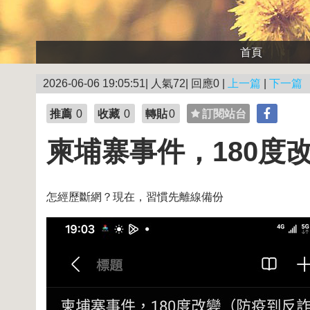
首頁
2026-06-06 19:05:51| 人氣72| 回應0 |
上一篇
|
下一篇
推薦
0
收藏
0
轉貼
0
訂閱站台
柬埔寨事件，180度
怎經歷斷網？現在，習慣先離線備份