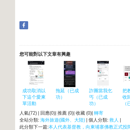
您可能對以下文章有興趣
成功取消以
拖延（已成
詐團當我乞
把
下這个愛柬
功）
丐（已成
收
單活動
功）
（
人氣(72) | 回應(0)| 推薦 (
0
)| 收藏 (
0
)|
轉寄
全站分類:
海外旅遊(國外、大陸)
| 個人分類:
救人
|
此分類下一篇:
本人代表基督教，向柬埔寨佛教正式投