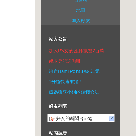
地圖
加入好友
站方公告
加入PS女孩 組隊瘋搶2百萬
超取登記送咖啡
綁定Hami Point 1點抵1元
1分鐘快速揪痛！
成為獨立小姐的滾錢心法
好友列表
好友的新聞台Blog
站內搜尋