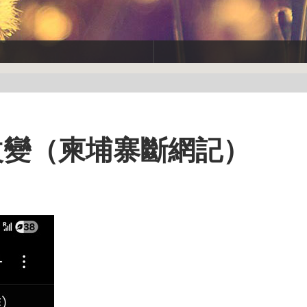
改變（柬埔寨斷網記）