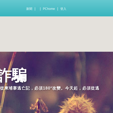
|
|
|
新聞
PChome
登入
詐騙
從柬埔寨逃亡記，必須180º改變。今天起，必須從逃