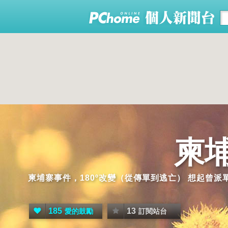
柬
柬埔寨事件，180º改變（從傳單到逃亡） 想起曾
185
13
愛的鼓勵
訂閱站台