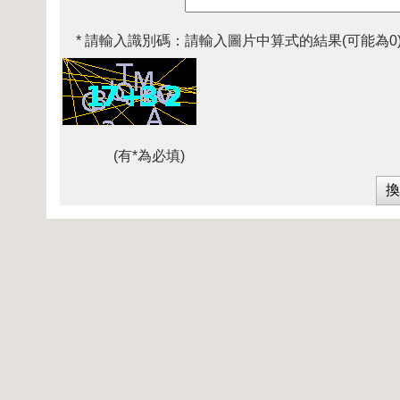
* 請輸入識別碼：
請輸入圖片中算式的結果(可能為0
(有*為必填)