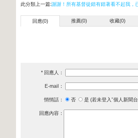
此分類上一篇:
謝謝！所有基督徒錯有錯著看不起我，
推薦(
0
)
收藏(
0
)
回應(0)
* 回應人：
E-mail：
悄悄話：
否
是 (若未登入"個人新聞台
回應內容：