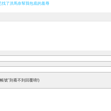
已找了洪馬奈幫我包底的羞辱
帳號"則看不到回覆唷!)