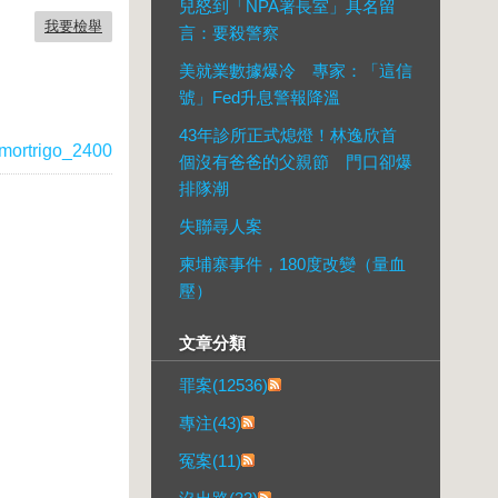
兒怒到「NPA署長室」具名留
我要檢舉
言：要殺警察
美就業數據爆冷 專家：「這信
號」Fed升息警報降溫
43年診所正式熄燈！林逸欣首
mortrigo_2400
個沒有爸爸的父親節 門口卻爆
排隊潮
失聯尋人案
柬埔寨事件，180度改變（量血
壓）
文章分類
罪案(12536)
專注(43)
冤案(11)