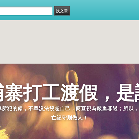
埔寨打工渡假，是
派單所犯的錯，不單沒法饒恕自己，簡直視為嚴重罪過；所以，
亡記守則做人！