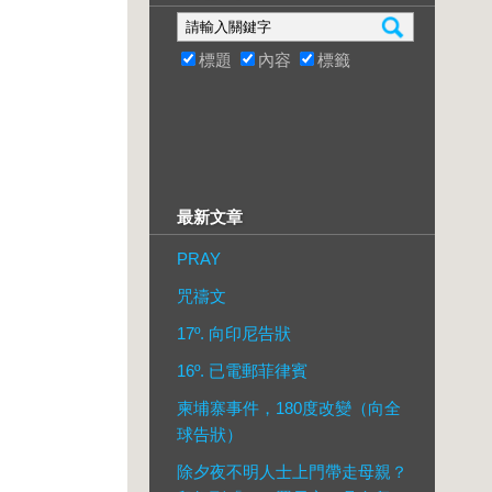
標題
內容
標籤
最新文章
PRAY
咒禱文
17º. 向印尼告狀
16º. 已電郵菲律賓
柬埔寨事件，180度改變（向全
球告狀）
除夕夜不明人士上門帶走母親？