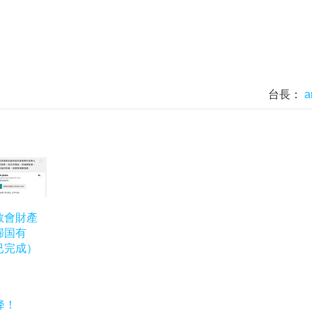
台長：
a
教會財產
歸国有
已完成）
降！