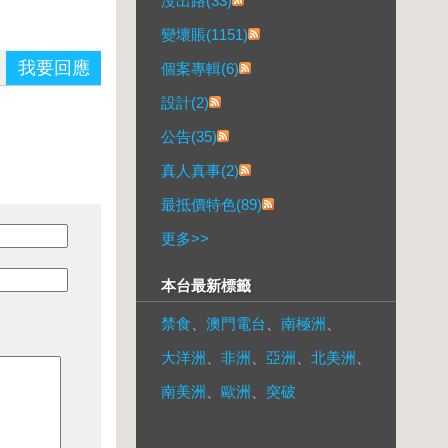
沒出路(33)
變壞賬(1151)
我要回應
個案專輯(6)
設計(2)
公告(35)
真人真事(2)
最抵價特色(89)
更多
>>
本台最新標籤
禁食
、
澳門電台
、
南極洲
、
大洋洲
、
非洲
、
亞洲
、
北美洲
、
南美洲
、
歐洲
、
突破