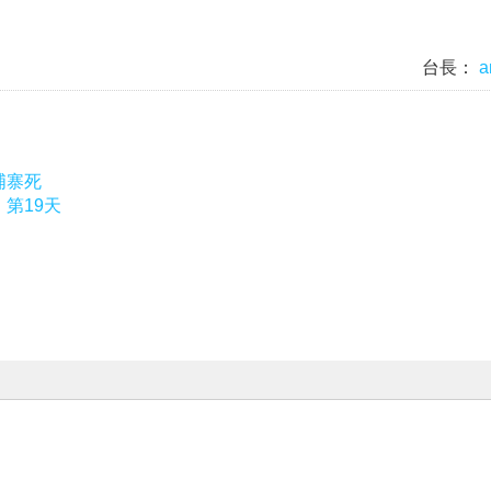
台長：
a
埔寨死
，第19天
|