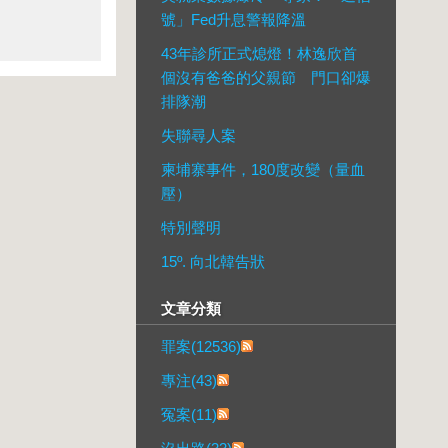
號」Fed升息警報降溫
43年診所正式熄燈！林逸欣首
個沒有爸爸的父親節 門口卻爆
排隊潮
失聯尋人案
柬埔寨事件，180度改變（量血
壓）
特別聲明
15º. 向北韓告狀
文章分類
罪案(12536)
專注(43)
冤案(11)