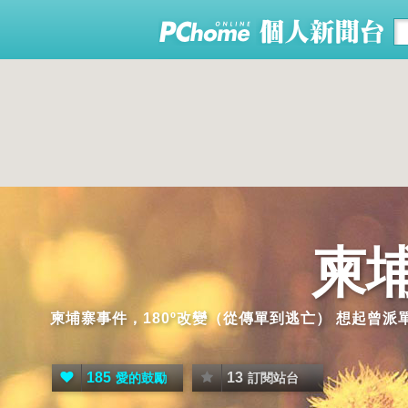
柬
柬埔寨事件，180º改變（從傳單到逃亡） 想起曾
185
13
愛的鼓勵
訂閱站台