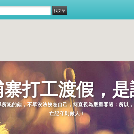
埔寨打工渡假，是
派單所犯的錯，不單沒法饒恕自己，簡直視為嚴重罪過；所以，
亡記守則做人！