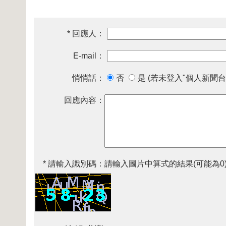
* 回應人：
E-mail：
悄悄話：
否
是 (若未登入"個人新聞台
回應內容：
* 請輸入識別碼：
請輸入圖片中算式的結果(可能為0