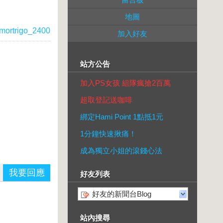
地圖
mortrigo_2400
加入好友
站方公告
加入PS女孩 組隊瘋搶2百萬
超取登記送咖啡
綁定Hami Point 1點抵1元
1分鐘快速揪痛！
成為獨立小姐的滾錢心法
我要回應
好友列表
好友的新聞台Blog
站內搜尋