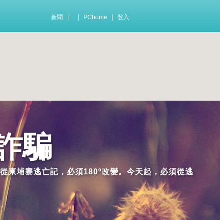
|
|
|
新聞
PChome
登入
詐騙
從柬埔寨逃亡記，必須180º改變。今天起，必須從逃