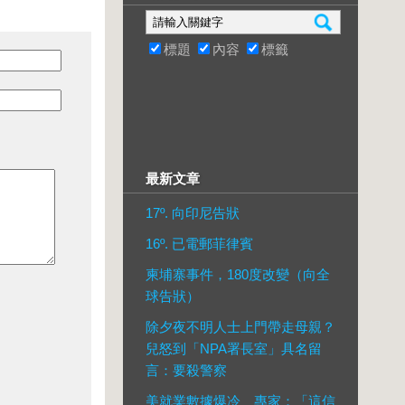
標題
內容
標籤
最新文章
17º. 向印尼告狀
16º. 已電郵菲律賓
柬埔寨事件，180度改變（向全
球告狀）
除夕夜不明人士上門帶走母親？
兒怒到「NPA署長室」具名留
言：要殺警察
美就業數據爆冷 專家：「這信