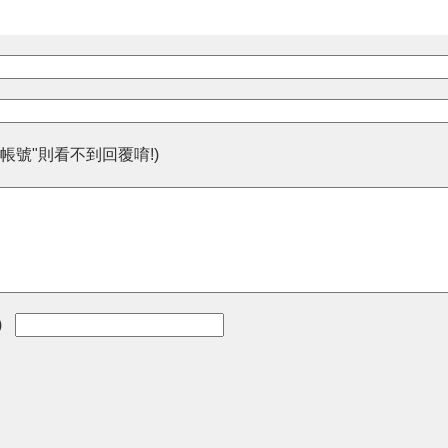
帳號"則看不到回覆唷!)
)