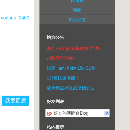
地圖
mortrigo_2400
加入好友
站方公告
加入PS女孩 組隊瘋搶2百萬
超取登記送咖啡
綁定Hami Point 1點抵1元
1分鐘快速揪痛！
成為獨立小姐的滾錢心法
我要回應
好友列表
好友的新聞台Blog
站內搜尋