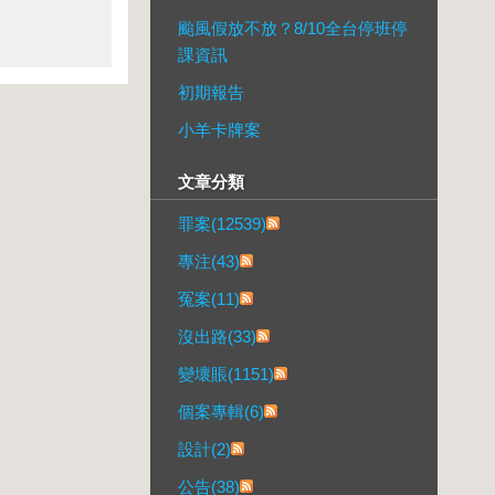
颱風假放不放？8/10全台停班停
課資訊
初期報告
小羊卡牌案
文章分類
罪案(12539)
專注(43)
冤案(11)
沒出路(33)
變壞賬(1151)
個案專輯(6)
設計(2)
公告(38)