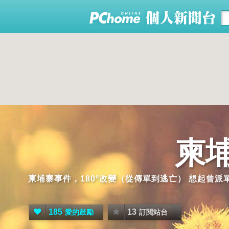
柬
柬埔寨事件，180º改變（從傳單到逃亡） 想起曾
185
13
愛的鼓勵
訂閱站台