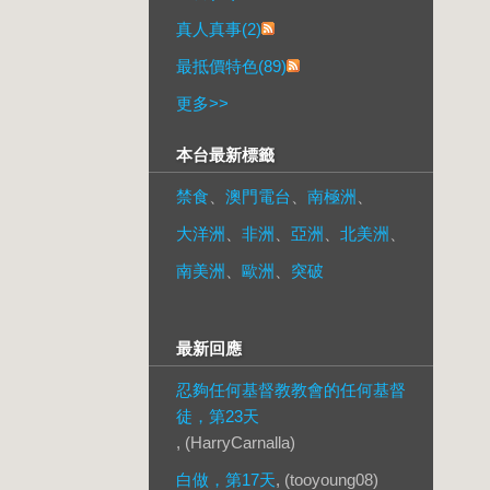
真人真事(2)
最抵價特色(89)
更多
>>
本台最新標籤
禁食
、
澳門電台
、
南極洲
、
大洋洲
、
非洲
、
亞洲
、
北美洲
、
南美洲
、
歐洲
、
突破
最新回應
忍夠任何基督教教會的任何基督
徒，第23天
, (HarryCarnalla)
白做，第17天
, (tooyoung08)