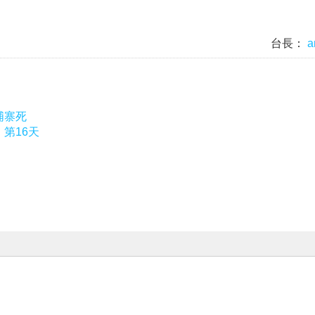
台長：
a
埔寨死
，第16天
|