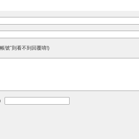
帳號"則看不到回覆唷!)
)