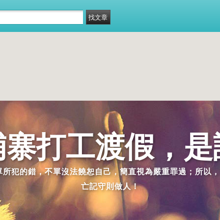
埔寨打工渡假，是
派單所犯的錯，不單沒法饒恕自己，簡直視為嚴重罪過；所以，
亡記守則做人！