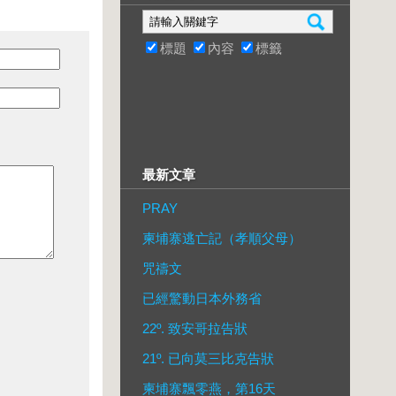
標題
內容
標籤
最新文章
PRAY
柬埔寨逃亡記（孝順父母）
咒禱文
已經驚動日本外務省
22º. 致安哥拉告狀
21º. 已向莫三比克告狀
柬埔寨飄零燕，第16天