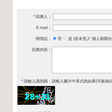
* 回應人：
E-mail：
悄悄話：
否
是 (若未登入"個人新聞台
回應內容：
* 請輸入識別碼：
請輸入圖片中算式的結果(可能為0