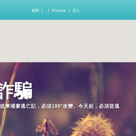
|
|
|
新聞
PChome
登入
詐騙
從柬埔寨逃亡記，必須180º改變。今天起，必須從逃