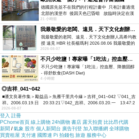
德國原先並不在我們的行程計畫中 只有計畫過境
北部的漢堡市 後因天色已昏暗 故臨時決定在漢
21 小時前
堡市吃晚餐和過夜
我最敬愛的老闆、遠見．天下文化創辦人高希均教授
我最敬愛的老闆、遠見．天下文化創辦人高希均教
授 遠見 HBR 社長楊瑪利 2026.08.06 我最敬愛的
2026-08-07
老闆、遠見．天下文化創辦人高希均教
不只少吃鹽！專家曝「1吃法」控血壓、降膽固醇 - 得舒飲食(DASH Diet)
不只少吃鹽！專家曝「1吃法」控血壓、降膽固醇
- 得舒飲食(DASH Diet)
4 小時前
https://www.facebook.com/dietitiansophia/posts/p
◎吉祥_041~042
■潘文良著作集＞勵益品＞魚雁千里共今緣＞吉祥_041~042 ▽041_吉
祥。2006.03.19.日 20:33:21▽042_吉祥。2006.03.20.一 13:47:2
2026-08-07
登入
註冊
PChome首頁
線上購物
24h購物
書店
露天拍賣
比比昂代購
新聞
/
氣象
股市
個人新聞台
廣告刊登
加入聯播網
全球購物
買賣租屋
支付連
國際連
Pi 拍錢包
旅遊
服務中心