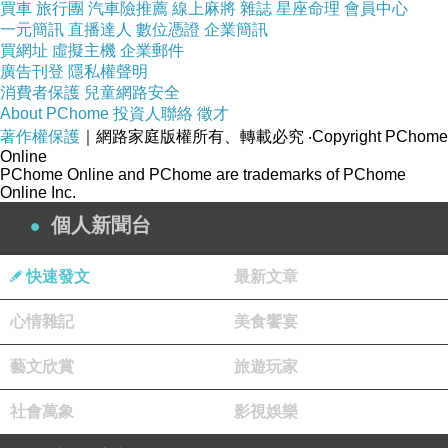
買車
旅行團
汽車險推薦
線上麻將
雜誌
星座命理
會員中心
一元簡訊
直播達人
數位憑證
企業簡訊
買網址
虛擬主機
企業郵件
廣告刊登
隱私權聲明
消費者保護
兒童網路安全
About PChome
投資人聯絡
徵才
著作權保護
｜網路家庭版權所有、轉載必究
‧Copyright PChome
Online
PChome Online and PChome are trademarks of PChome
Online Inc.
個人新聞台
快速發文
最新文章
心情雜記
美食饗宴
藝文欣賞
旅遊玩家
社會萬象
影視娛樂