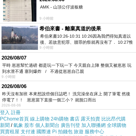
AMK - 山頂公仔波板糖
9 小時前
希伯來書 - 離棄真道的後果
希伯來書10:26-10:31 10:26因為我們得知真道以
後、若故意犯罪、贖罪的祭就再沒有了． 10:27惟
9 小時前
有戰懼等候審判和那燒滅眾敵人的烈火
2026/08/07
平時 崽崽幫忙過磅 都是玩一下玩一下 今天親自上陣 整個又被崽崽 玩
到水泄不通 塞到爆炸 / 不過從崽崽自己親
9 小時前
2026/08/06
昨天沒有加班 本來想說些個日誌吧！ 洗完澡坐在床上 開了筆電 然後
停電了！！ 崽崽當下直接一個三小？ 就脫口而出
2026-08-06
登入
註冊
PChome首頁
線上購物
24h購物
書店
露天拍賣
比比昂代購
新聞
/
氣象
股市
個人新聞台
廣告刊登
加入聯播網
全球購物
買賣租屋
支付連
國際連
Pi 拍錢包
旅遊
服務中心