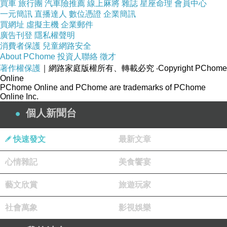
買車
旅行團
汽車險推薦
線上麻將
雜誌
星座命理
會員中心
一元簡訊
直播達人
數位憑證
企業簡訊
買網址
虛擬主機
企業郵件
廣告刊登
隱私權聲明
消費者保護
兒童網路安全
About PChome
投資人聯絡
徵才
著作權保護
｜網路家庭版權所有、轉載必究
‧Copyright PChome
Online
PChome Online and PChome are trademarks of PChome
Online Inc.
個人新聞台
快速發文
最新文章
心情雜記
美食饗宴
藝文欣賞
旅遊玩家
社會萬象
影視娛樂