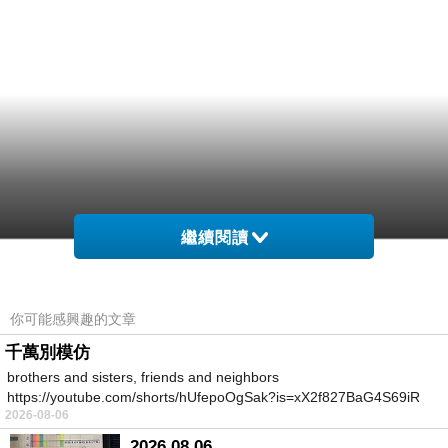
繼續閱讀
你可能感興趣的文章
千萬別模仿
brothers and sisters, friends and neighbors
https://youtube.com/shorts/hUfepoOgSak?is=xX2f827BaG4S69iR
2026-08-06
https
2026.08.06