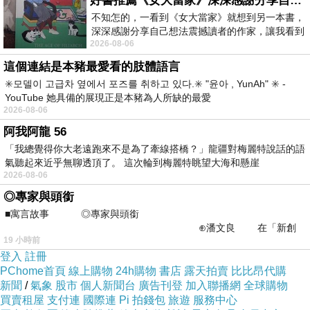
好書推薦《女大當家》深深感謝分享自己想法震撼讀者的作家，讓我看到不同樣貌的家庭！
不知怎的，一看到《女大當家》就想到另一本書，
深深感謝分享自己想法震撼讀者的作家，讓我看到
2026-08-06
不同樣貌的家庭！ 《女大
這個連結是本豬最愛看的肢體語言
✳️모델이 고급차 옆에서 포즈를 취하고 있다.✳️ "윤아 , YunAh" ✳️ -
YouTube 她具備的展現正是本豬為人所缺的最愛
2026-08-06
阿我阿龍 56
「我總覺得你大老遠跑來不是為了牽線搭橋？」龍疆對梅麗特說話的語
氣聽起來近乎無聊透頂了。 這次輪到梅麗特眺望大海和懸崖
2026-08-06
◎專家與頭銜
■寓言故事 ◎專家與頭銜
⊕潘文良 在「新創
19 小時前
之谷」裡——
登入
註冊
PChome首頁
線上購物
24h購物
書店
露天拍賣
比比昂代購
新聞
/
氣象
股市
個人新聞台
廣告刊登
加入聯播網
全球購物
買賣租屋
支付連
國際連
Pi 拍錢包
旅遊
服務中心