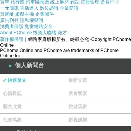
買車
旅行團
汽車險推薦
線上麻將
雜誌
星座命理
會員中心
一元簡訊
直播達人
數位憑證
企業簡訊
買網址
虛擬主機
企業郵件
廣告刊登
隱私權聲明
消費者保護
兒童網路安全
About PChome
投資人聯絡
徵才
著作權保護
｜網路家庭版權所有、轉載必究
‧Copyright PChome
Online
PChome Online and PChome are trademarks of PChome
Online Inc.
個人新聞台
快速發文
最新文章
心情雜記
美食饗宴
藝文欣賞
旅遊玩家
社會萬象
影視娛樂