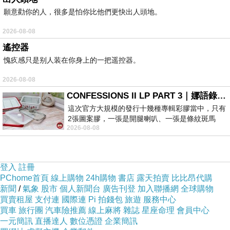
願意勸你的人，很多是怕你比他們更快出人頭地。
2026-08-08
遙控器
愧疚感只是别人装在你身上的一把遥控器。
2026-08-08
CONFESSIONS II LP PART 3｜娜語錄II LP PART 3
這次官方大規模的發行十幾種專輯彩膠當中，只有
2張圖案膠，一張是開腿喇叭、一張是條紋斑馬
2026-08-08
版；目前官網上只剩澳洲商店AU STORE
登入
註冊
PChome首頁
線上購物
24h購物
書店
露天拍賣
比比昂代購
新聞
/
氣象
股市
個人新聞台
廣告刊登
加入聯播網
全球購物
買賣租屋
支付連
國際連
Pi 拍錢包
旅遊
服務中心
買車
旅行團
汽車險推薦
線上麻將
雜誌
星座命理
會員中心
一元簡訊
直播達人
數位憑證
企業簡訊