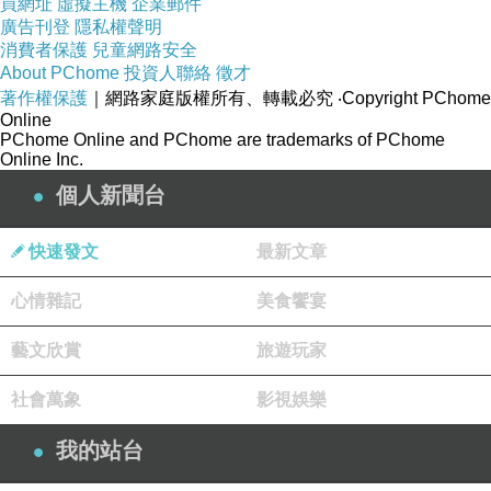
買網址
虛擬主機
企業郵件
廣告刊登
隱私權聲明
消費者保護
兒童網路安全
About PChome
投資人聯絡
徵才
著作權保護
｜網路家庭版權所有、轉載必究
‧Copyright PChome
Online
PChome Online and PChome are trademarks of PChome
Online Inc.
個人新聞台
快速發文
最新文章
心情雜記
美食饗宴
藝文欣賞
旅遊玩家
社會萬象
影視娛樂
我的站台