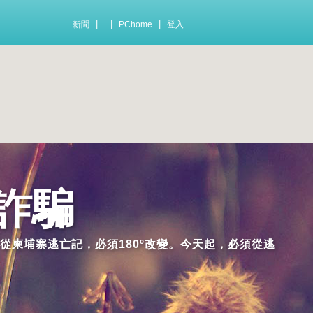
|
|
|
新聞
PChome
登入
詐騙
從柬埔寨逃亡記，必須180º改變。今天起，必須從逃