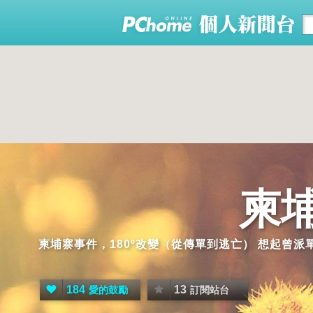
柬
柬埔寨事件，180º改變（從傳單到逃亡） 想起曾
184
13
愛的鼓勵
訂閱站台