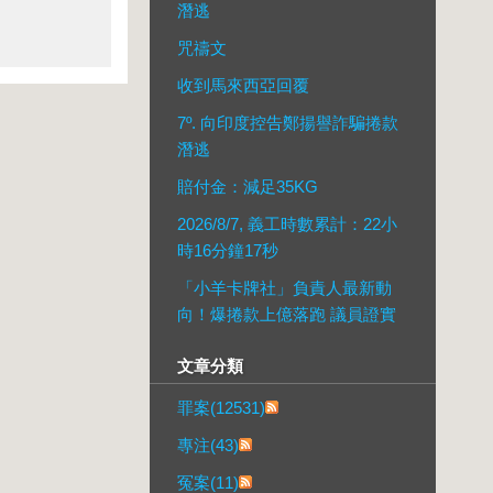
潛逃
咒禱文
收到馬來西亞回覆
7º. 向印度控告鄭揚譽詐騙捲款
潛逃
賠付金：減足35KG
2026/8/7, 義工時數累計：22小
時16分鐘17秒
「小羊卡牌社」負責人最新動
向！爆捲款上億落跑 議員證實
文章分類
罪案(12531)
專注(43)
冤案(11)