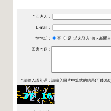
* 回應人：
E-mail：
悄悄話：
否
是 (若未登入"個人新聞台
回應內容：
* 請輸入識別碼：
請輸入圖片中算式的結果(可能為0