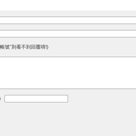
帳號"則看不到回覆唷!)
)