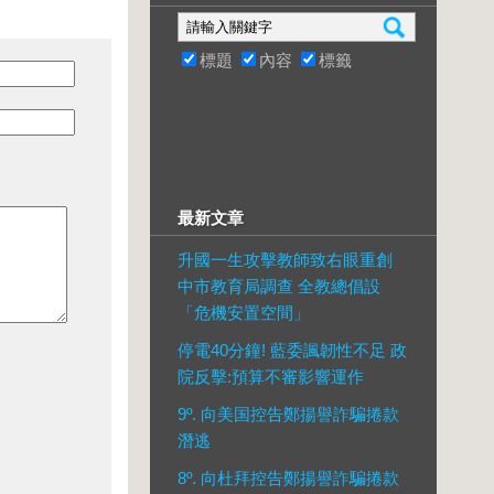
標題
內容
標籤
最新文章
升國一生攻擊教師致右眼重創
中市教育局調查 全教總倡設
「危機安置空間」
停電40分鐘! 藍委諷韌性不足 政
院反擊:預算不審影響運作
9º. 向美国控告鄭揚譽詐騙捲款
潛逃
8º. 向杜拜控告鄭揚譽詐騙捲款