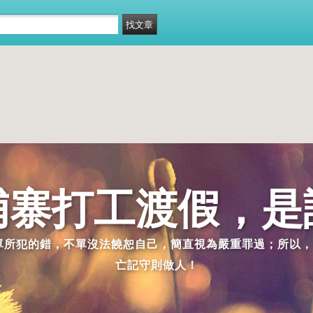
埔寨打工渡假，是
派單所犯的錯，不單沒法饒恕自己，簡直視為嚴重罪過；所以，
亡記守則做人！