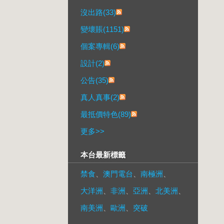
沒出路(33)
變壞賬(1151)
個案專輯(6)
設計(2)
公告(35)
真人真事(2)
最抵價特色(89)
更多
>>
本台最新標籤
禁食
、
澳門電台
、
南極洲
、
大洋洲
、
非洲
、
亞洲
、
北美洲
、
南美洲
、
歐洲
、
突破