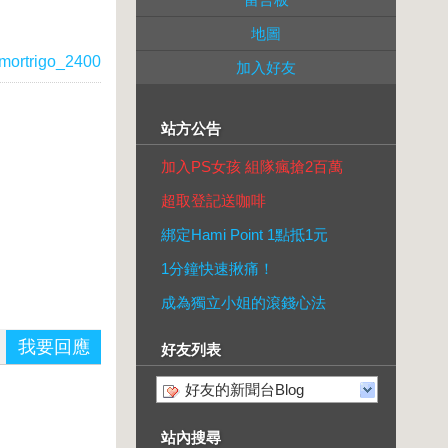
地圖
mortrigo_2400
加入好友
站方公告
加入PS女孩 組隊瘋搶2百萬
超取登記送咖啡
綁定Hami Point 1點抵1元
1分鐘快速揪痛！
成為獨立小姐的滾錢心法
我要回應
好友列表
好友的新聞台Blog
站內搜尋