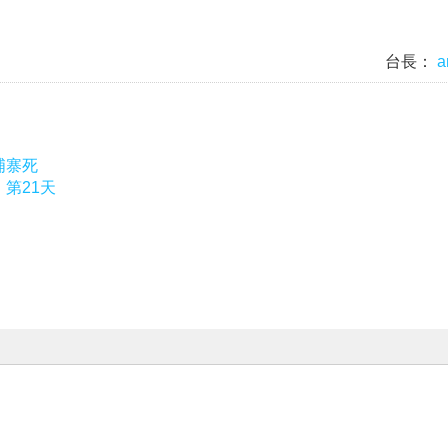
台長：
a
埔寨死
，第21天
|