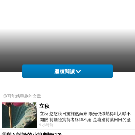
繼續閱讀
你可能感興趣的文章
立秋
立秋 悠悠秋日施施然而來 陽光仍熾熱得叫人睜不
開眼 荷塘邊賞荷者絡繹不絕 是塘邊荷葉田田的凝
9 小時前
望 風中飄逸的是映日荷花別樣紅