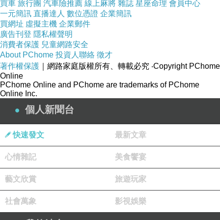
買車
旅行團
汽車險推薦
線上麻將
雜誌
星座命理
會員中心
一元簡訊
直播達人
數位憑證
企業簡訊
買網址
虛擬主機
企業郵件
廣告刊登
隱私權聲明
消費者保護
兒童網路安全
About PChome
投資人聯絡
徵才
著作權保護
｜網路家庭版權所有、轉載必究
‧Copyright PChome
Online
PChome Online and PChome are trademarks of PChome
Online Inc.
個人新聞台
快速發文
最新文章
心情雜記
美食饗宴
藝文欣賞
旅遊玩家
社會萬象
影視娛樂