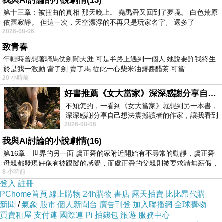
我與AI討論的小說劇情(13)
第十三章：被扭曲的真相 那天晚上。 堯禹舜又回到了夢境。 白色荒原
依舊寂靜。 但這一次，天空漂浮的不再只是玩家名字。 還多了
2026-08-06
致青春
年輕時曾想著騎馬仗劍闖天涯 可是半路上遇到一個人 她說要許我終生
於是我一激動 當了劍 賣了馬 從此一心柴米油鹽醬醋茶 可當
20 小時前
好書推薦《女大當家》深深感謝分享自己想法震撼讀者的作家，讓我看到不同樣貌的家庭！
不知怎的，一看到《女大當家》就想到另一本書，
深深感謝分享自己想法震撼讀者的作家，讓我看到
2026-08-06
不同樣貌的家庭！ 《女大
我與AI討論的小說劇情(16)
第16章 世界的另一面 虞正舜的家附近開始有不尋常的動靜，虞正舜
母親都發現好像有被跟蹤的感覺，而虞正舜的父親則被要求請無薪假，
8 小時前
登入
註冊
PChome首頁
線上購物
24h購物
書店
露天拍賣
比比昂代購
新聞
/
氣象
股市
個人新聞台
廣告刊登
加入聯播網
全球購物
買賣租屋
支付連
國際連
Pi 拍錢包
旅遊
服務中心