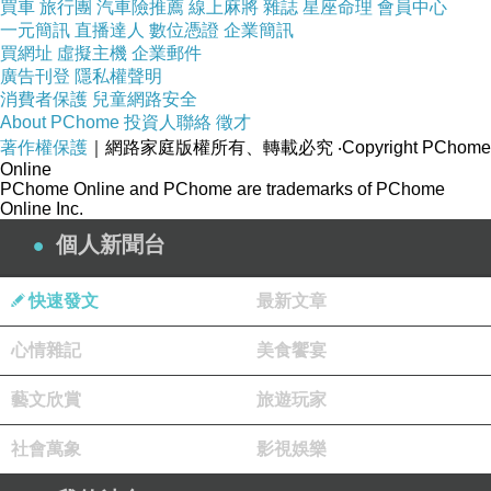
買車
旅行團
汽車險推薦
線上麻將
雜誌
星座命理
會員中心
一元簡訊
直播達人
數位憑證
企業簡訊
買網址
虛擬主機
企業郵件
廣告刊登
隱私權聲明
消費者保護
兒童網路安全
About PChome
投資人聯絡
徵才
著作權保護
｜網路家庭版權所有、轉載必究
‧Copyright PChome
Online
PChome Online and PChome are trademarks of PChome
Online Inc.
個人新聞台
快速發文
最新文章
心情雜記
美食饗宴
藝文欣賞
旅遊玩家
社會萬象
影視娛樂