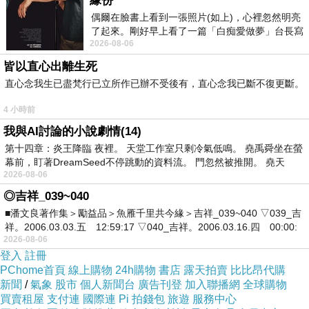
緣份
偶爾在臉書上看到一張照片(如上)，心裡忽然明亮
了起來。剛好早上看了一篇「白痴愛做夢」台長寫
2026-08-06
的貼文，在回顧年輕時瘋狂愛上
皆以直心出離生死
直心念我生已盡梵行已立所作已辦不受後有，直心念我已斷不復更斷。
4 小時前
我與AI討論的小說劇情(14)
第十四章：炎王降臨 夜裡。 天堂工作室只剩冷氣低鳴。 堯禹舜坐在螢
幕前，盯著DreamSeed不停跳動的資料流。 門忽然被推開。 堯天
2026-08-06
◎吉祥_039~040
■潘文良著作集＞勵益品＞魚雁千里共今緣＞吉祥_039~040 ▽039_吉
祥。2006.03.03.五 12:59:17 ▽040_吉祥。2006.03.16.四 00:00:
2026-08-06
登入
註冊
PChome首頁
線上購物
24h購物
書店
露天拍賣
比比昂代購
新聞
/
氣象
股市
個人新聞台
廣告刊登
加入聯播網
全球購物
買賣租屋
支付連
國際連
Pi 拍錢包
旅遊
服務中心