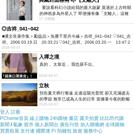
典藏封面聊兩句-【支離人】
要說看科幻小說給我的最大啟蒙 莫過於上古時期
的神祇多為外星人了 即便擁有像「支離人」這種
17 小時前
驚世駭俗的神通法門 也未必讀
◎吉祥_041~042
■潘文良著作集＞勵益品＞魚雁千里共今緣＞吉祥_041~042 ▽041_吉
祥。2006.03.19.日 20:33:21▽042_吉祥。2006.03.20.一 13:47:2
2026-08-07
入禪之境
真的， 太靠近， 我也尿不出。
2026-08-07
立秋
預告夏天將行漸遠 走過這陽光普照 卻又充滿逝去
的季節 無常已成為人生的日常 當擁著今夜的歡暢
2026-08-07
舒心 轉眼驟成昨日 而明晨 太陽
登入
註冊
PChome首頁
線上購物
24h購物
書店
露天拍賣
比比昂代購
新聞
/
氣象
股市
個人新聞台
廣告刊登
加入聯播網
全球購物
買賣租屋
支付連
國際連
Pi 拍錢包
旅遊
服務中心