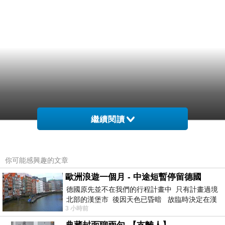
繼續閱讀
你可能感興趣的文章
歐洲浪遊一個月 - 中途短暫停留德國
德國原先並不在我們的行程計畫中 只有計畫過境
北部的漢堡市 後因天色已昏暗 故臨時決定在漢
3 小時前
堡市吃晚餐和過夜