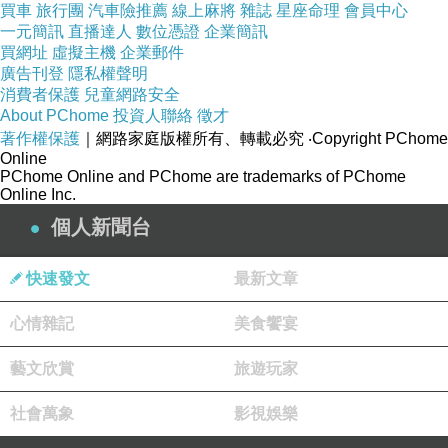
買車
旅行團
汽車險推薦
線上麻將
雜誌
星座命理
會員中心
一元簡訊
直播達人
數位憑證
企業簡訊
買網址
虛擬主機
企業郵件
廣告刊登
隱私權聲明
消費者保護
兒童網路安全
About PChome
投資人聯絡
徵才
著作權保護
｜網路家庭版權所有、轉載必究
‧Copyright PChome
Online
PChome Online and PChome are trademarks of PChome
Online Inc.
個人新聞台
快速發文
最新文章
心情雜記
美食饗宴
藝文欣賞
旅遊玩家
社會萬象
影視娛樂