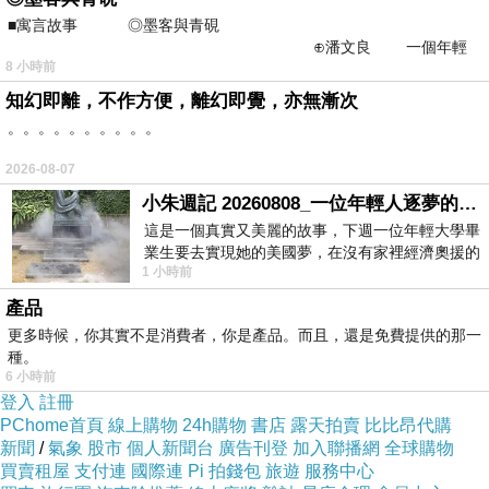
■寓言故事 ◎墨客與青硯
⊕潘文良 一個年輕
8 小時前
的墨客，在京城的古玩肆裡
知幻即離，不作方便，離幻即覺，亦無漸次
。。。。。。。。。。
2026-08-07
小朱週記 20260808_一位年輕人逐夢的真實故事
這是一個真實又美麗的故事，下週一位年輕大學畢
業生要去實現她的美國夢，在沒有家裡經濟奧援的
1 小時前
情況下，靠著自我努力工作累積出國基
產品
更多時候，你其實不是消費者，你是產品。而且，還是免費提供的那一
種。
6 小時前
登入
註冊
PChome首頁
線上購物
24h購物
書店
露天拍賣
比比昂代購
新聞
/
氣象
股市
個人新聞台
廣告刊登
加入聯播網
全球購物
買賣租屋
支付連
國際連
Pi 拍錢包
旅遊
服務中心