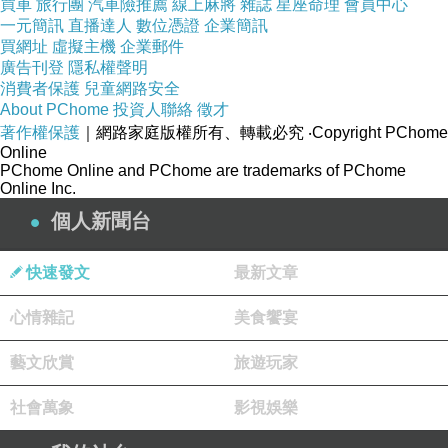
買車
旅行團
汽車險推薦
線上麻將
雜誌
星座命理
會員中心
一元簡訊
直播達人
數位憑證
企業簡訊
買網址
虛擬主機
企業郵件
廣告刊登
隱私權聲明
消費者保護
兒童網路安全
About PChome
投資人聯絡
徵才
著作權保護
｜網路家庭版權所有、轉載必究
‧Copyright PChome
Online
PChome Online and PChome are trademarks of PChome
Online Inc.
個人新聞台
快速發文
最新文章
心情雜記
美食饗宴
藝文欣賞
旅遊玩家
社會萬象
影視娛樂