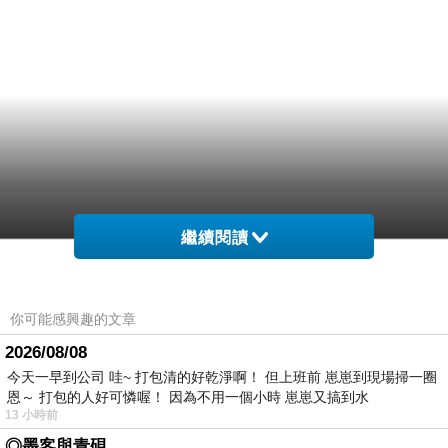
繼續閱讀
你可能感興趣的文章
2026/08/08
今天一早到公司 哇~ 打包清的好乾淨啊！ 但上班前 崽崽到現場掃一圈
恩～ 打包的人好可憐喔！ 因為不用一個小時 崽崽又搞到水
13 小時前
◎墨客與青硯