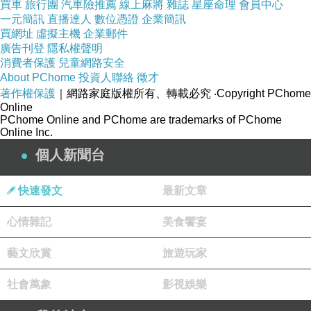
買車
旅行團
汽車險推薦
線上麻將
雜誌
星座命理
會員中心
一元簡訊
直播達人
數位憑證
企業簡訊
買網址
虛擬主機
企業郵件
廣告刊登
隱私權聲明
消費者保護
兒童網路安全
About PChome
投資人聯絡
徵才
著作權保護
｜網路家庭版權所有、轉載必究
‧Copyright PChome
Online
PChome Online and PChome are trademarks of PChome
Online Inc.
個人新聞台
快速發文
最新文章
心情雜記
美食饗宴
藝文欣賞
旅遊玩家
社會萬象
影視娛樂