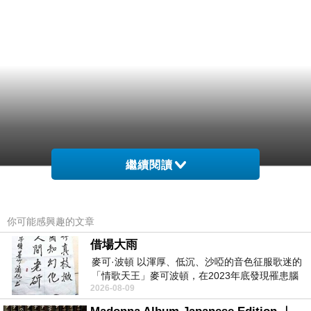
繼續閱讀
你可能感興趣的文章
借場大雨
麥可·波頓 以渾厚、低沉、沙啞的音色征服歌迷的
「情歌天王」麥可波頓，在2023年底發現罹患腦
2026-08-09
瘤「祈禱早日康復，一切都好」。