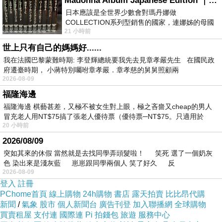
Madonna Album Japanese Edition ｜瑪丹娜專輯們2026年日本版重發系列
日本應該是全世界少數會對瑪丹娜做
COLLECTION系列型銷售的國家，連娜姊的母國
21 小時前
美國都沒對她這樣過，這全拜在他們到現在唱片
世上只有自己的媽媽好......
我在法國巴黎蒙難時期: 李登輝總統要我先去見章孝嚴先生 在國民政
府遷臺時期， 小蔣特別囑咐章孝嚴．章孝慈的舅舅照顧兩
2026-08-09
福隆海邊
福隆海邊 棋藝甚差，又極不被女生對上眼，極之吝嗇又cheap的男人
冒充老人用NT$75搞了張老人優待票（優待票─NT$75。只適用於
20 小時前
2026/08/09
突如其來的休假 當然就是去找同學弄頭髮啦！ 笑死 選了一個奶灰
色 染出來是淺灰藍 崽崽跟同學兩個人 笑了好久 反
2026-08-09
登入
註冊
PChome首頁
線上購物
24h購物
書店
露天拍賣
比比昂代購
新聞
/
氣象
股市
個人新聞台
廣告刊登
加入聯播網
全球購物
買賣租屋
支付連
國際連
Pi 拍錢包
旅遊
服務中心