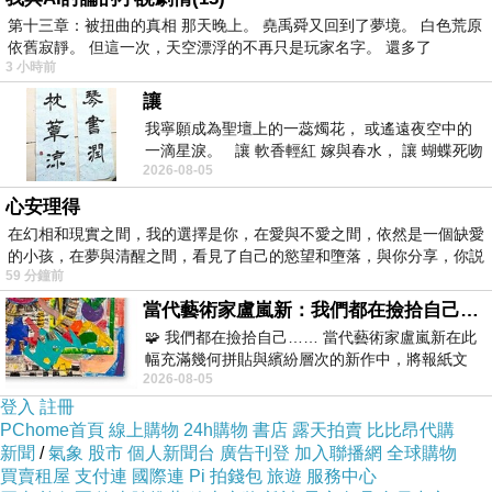
第十三章：被扭曲的真相 那天晚上。 堯禹舜又回到了夢境。 白色荒原
依舊寂靜。 但這一次，天空漂浮的不再只是玩家名字。 還多了
3 小時前
讓
我寧願成為聖壇上的一蕊燭花， 或遙遠夜空中的
一滴星淚。 讓 軟香輕紅 嫁與春水， 讓 蝴蝶死吻
2026-08-05
夏日最後一瓣玫瑰， 讓
心安理得
在幻相和現實之間，我的選擇是你，在愛與不愛之間，依然是一個缺愛
的小孩，在夢與清醒之間，看見了自己的慾望和墮落，與你分享，你説
59 分鐘前
當代藝術家盧嵐新：我們都在撿拾自己，將散落的情緒與碎片，拼回生命完整的輪廓
🧩 我們都在撿拾自己…… 當代藝術家盧嵐新在此
幅充滿幾何拼貼與繽紛層次的新作中，將報紙文
2026-08-05
字、彩色剪紙與明亮顏料層層
登入
註冊
PChome首頁
線上購物
24h購物
書店
露天拍賣
比比昂代購
新聞
/
氣象
股市
個人新聞台
廣告刊登
加入聯播網
全球購物
買賣租屋
支付連
國際連
Pi 拍錢包
旅遊
服務中心