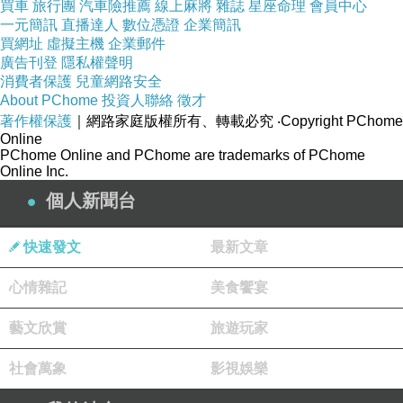
買車
旅行團
汽車險推薦
線上麻將
雜誌
星座命理
會員中心
一元簡訊
直播達人
數位憑證
企業簡訊
買網址
虛擬主機
企業郵件
廣告刊登
隱私權聲明
消費者保護
兒童網路安全
About PChome
投資人聯絡
徵才
著作權保護
｜網路家庭版權所有、轉載必究
‧Copyright PChome
Online
PChome Online and PChome are trademarks of PChome
Online Inc.
個人新聞台
快速發文
最新文章
心情雜記
美食饗宴
藝文欣賞
旅遊玩家
社會萬象
影視娛樂