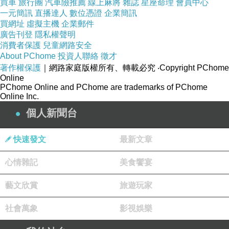
買車
旅行團
汽車險推薦
線上麻將
雜誌
星座命理
會員中心
一元簡訊
直播達人
數位憑證
企業簡訊
買網址
虛擬主機
企業郵件
廣告刊登
隱私權聲明
消費者保護
兒童網路安全
About PChome
投資人聯絡
徵才
著作權保護
｜網路家庭版權所有、轉載必究
‧Copyright PChome
Online
PChome Online and PChome are trademarks of PChome
Online Inc.
個人新聞台
快速發文
最新文章
心情雜記
美食饗宴
藝文欣賞
旅遊玩家
社會萬象
影視娛樂