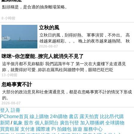
點頭稱是，是合適的抽身離場策略。
8 小時前
立秋的風
立秋日的風，刮得好熱。 軍事演習，不外出。 高
雄越來越精彩。。。 晚上的夜市越來越熱鬧。 秋
2026-08-07
天的風刮得很熱 夜遊消暑熱。。。
咪咪~你怎麼能..撩完人就消失不見了
這半個月都不見妳貓影 我們認識半年了 第一次在大廈樓下走道遇見
妳，就覺得好可愛..妳趴在羅馬柱與牆體中間，眼睛巴眨巴眨
13 小時前
忽略事實不計
大部分的政治意見和社會溝通意見，都是在忽略事實不計的情況下形成
的。
2026-08-07
登入
註冊
PChome首頁
線上購物
24h購物
書店
露天拍賣
比比昂代購
新聞
/
氣象
股市
個人新聞台
廣告刊登
加入聯播網
全球購物
買賣租屋
支付連
國際連
Pi 拍錢包
旅遊
服務中心