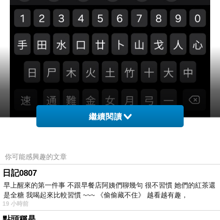
繼續閱讀
你可能感興趣的文章
日記0807
早上醒來的第一件事 不跟早餐店阿姨們聊幾句 很不習慣 她們的紅茶還
是全糖 我喝起來比較習慣 ~~~ 《偷偷藏不住》 越看越有趣，
19 小時前
點頭稱是