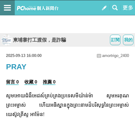
柬埔寨打工渡假，是詐騙
訂閱
我的
2025-09-13 16:00:00
amortrigo_2400
PRAY
留言 0
收藏 0
推薦 0
សូមអោយជំងឺអេដស៍គ្រប់គ្រងប្រទេសមីយ៉ាន់ម៉ា សូមអរគុណ
ព្រះអម្ចាស់ ហើយអធិស្ឋានក្នុងព្រះនាមដ៏បរិសុទ្ធនៃព្រះអម្ចាស់
យេស៊ូវគ្រីស្ទ អាម៉ែន!