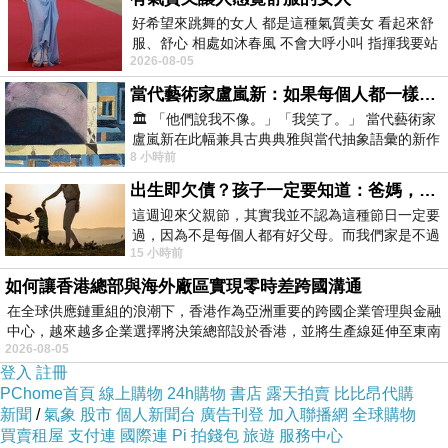
好希望來跳舞的女人 都是這種氣質美女 看起來舒
服、舒心 相處如沐春風 不會大呼小叫 指揮我要站
2026-08-05
哪個位子 妳老幾？？
當代藝術家盧嵐新：如果每個人都一樣，這世界該有多無聊？
🏛️ 「他們說我不像。」「我笑了。」 當代藝術家
盧嵐新在此幅兼具古典典雅與當代抽象語彙的新作
8 小時前
中，以沈靜的藍色空間為背景，描繪了
出生即欠債？孩子一定要知道：爸媽，其實我不欠你們
這週迎來父親節，其實我並不認為這種節日一定要
過，因為不是每個人都有好父母。而我們家是不過
15 小時前
節的，平時也沒什麼儀式感，生活趨近冷
如何讓香港總部與海外廠區實現零時差跨國溝通
在全球供應鏈重組的浪潮下，香港作為亞洲重要的跨國企業管理與金融
中心，越來越多企業選擇將決策總部設於香港，並將生產線延伸至東南
2026-08-05
登入
註冊
PChome首頁
線上購物
24h購物
書店
露天拍賣
比比昂代購
新聞
/
氣象
股市
個人新聞台
廣告刊登
加入聯播網
全球購物
買賣租屋
支付連
國際連
Pi 拍錢包
旅遊
服務中心