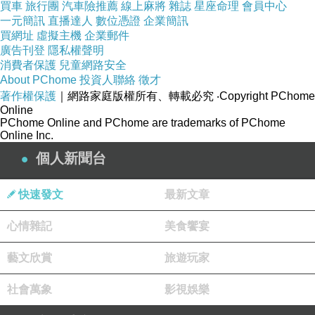
買車
旅行團
汽車險推薦
線上麻將
雜誌
星座命理
會員中心
一元簡訊
直播達人
數位憑證
企業簡訊
買網址
虛擬主機
企業郵件
廣告刊登
隱私權聲明
消費者保護
兒童網路安全
About PChome
投資人聯絡
徵才
著作權保護
｜網路家庭版權所有、轉載必究
‧Copyright PChome
Online
PChome Online and PChome are trademarks of PChome
Online Inc.
個人新聞台
快速發文
最新文章
心情雜記
美食饗宴
藝文欣賞
旅遊玩家
社會萬象
影視娛樂