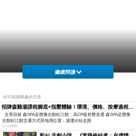
繼續閱讀
你可能感興趣的文章
招牌森雞湯課程腳底+指壓體驗！環境、價格、按摩過程全紀錄，森SPA足體養生館松江館最新價格表
文章目錄 森SPA足體養生館松江館：高CP值舒壓首選 森SPA足體養
生館松江館交通方式與地理位置：捷運出站走路
18 小時前
和AI 共創小說，《套路終結者：在虛情假意的劇本裡活出人格》