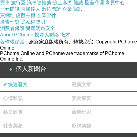
買車
旅行團
汽車險推薦
線上麻將
雜誌
星座命理
會員中心
一元簡訊
直播達人
數位憑證
企業簡訊
買網址
虛擬主機
企業郵件
廣告刊登
隱私權聲明
消費者保護
兒童網路安全
About PChome
投資人聯絡
徵才
著作權保護
｜網路家庭版權所有、轉載必究
‧Copyright PChome
Online
PChome Online and PChome are trademarks of PChome
Online Inc.
個人新聞台
快速發文
最新文章
心情雜記
美食饗宴
藝文欣賞
旅遊玩家
社會萬象
影視娛樂