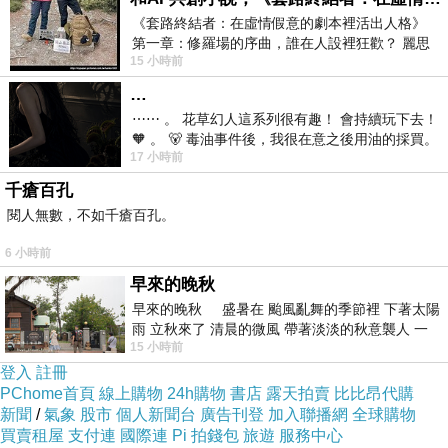
《套路終結者：在虛情假意的劇本裡活出人格》
第一章：修羅場的序曲，誰在人設裡狂歡？ 麗思
15 小時前
卡爾頓酒店的總統套房內，燈光昏
…
⋯⋯ 。 花草幻人這系列很有趣！ 會持續玩下去！
🧡 。 🐻 毒油事件後，我很在意之後用油的採買。
17 小時前
前天購買了我之前就很愛
千瘡百孔
閱人無數，不如千瘡百孔。
6 小時前
早來的晚秋
早來的晚秋 盛暑在 颱風亂舞的季節裡 下著太陽
雨 立秋來了 清晨的微風 帶著淡淡的秋意襲人 一
15 小時前
下子 又被赤
登入
註冊
PChome首頁
線上購物
24h購物
書店
露天拍賣
比比昂代購
新聞
/
氣象
股市
個人新聞台
廣告刊登
加入聯播網
全球購物
買賣租屋
支付連
國際連
Pi 拍錢包
旅遊
服務中心