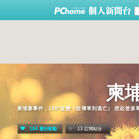
柬
柬埔寨事件，180º改變（從傳單到逃亡） 想起曾
184
13
愛的鼓勵
訂閱站台