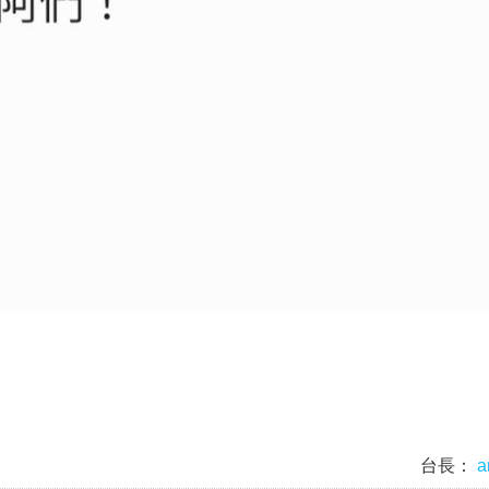
台長：
a