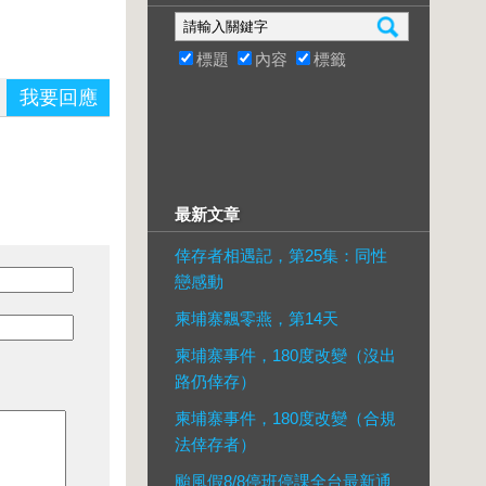
標題
內容
標籤
我要回應
最新文章
倖存者相遇記，第25集：同性
戀感動
柬埔寨飄零燕，第14天
柬埔寨事件，180度改變（沒出
路仍倖存）
柬埔寨事件，180度改變（合規
法倖存者）
颱風假8/8停班停課全台最新通