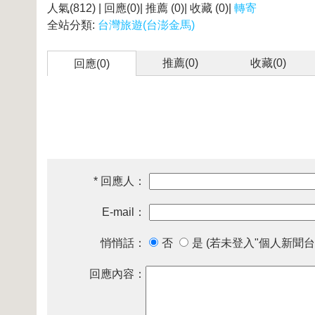
人氣(812) | 回應(0)| 推薦 (
0
)| 收藏 (
0
)|
轉寄
全站分類:
台灣旅遊(台澎金馬)
推薦(
0
)
收藏(
0
)
回應(0)
* 回應人：
E-mail：
悄悄話：
否
是 (若未登入"個人新聞台
回應內容：