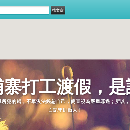
埔寨打工渡假，是
派單所犯的錯，不單沒法饒恕自己，簡直視為嚴重罪過；所以，
亡記守則做人！