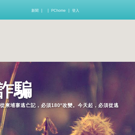
|
|
|
新聞
PChome
登入
詐騙
從柬埔寨逃亡記，必須180º改變。今天起，必須從逃