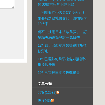
知 22縣市照常上班上課
「別想躲在受害者3字後面」！
她要慈濟給社會交代：誰拍板付
10.6億
獨家／注意日本「放鳥費」 訂
餐廳爽約遭簡訊討一萬日幣
12º. 致：巴西關注鄭揚譽詐騙捲
款潛逃
11º. 已電郵葡萄牙控告鄭揚譽詐
騙捲款潛逃
10º. 已電郵日本控告鄭揚譽
文章分類
罪案(12532)
專注(43)