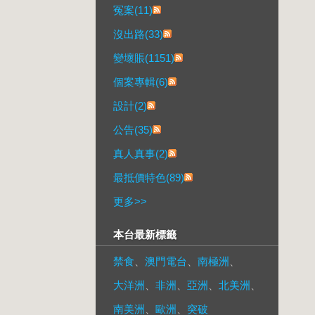
冤案(11)
沒出路(33)
變壞賬(1151)
個案專輯(6)
設計(2)
公告(35)
真人真事(2)
最抵價特色(89)
更多
>>
本台最新標籤
禁食
、
澳門電台
、
南極洲
、
大洋洲
、
非洲
、
亞洲
、
北美洲
、
南美洲
、
歐洲
、
突破