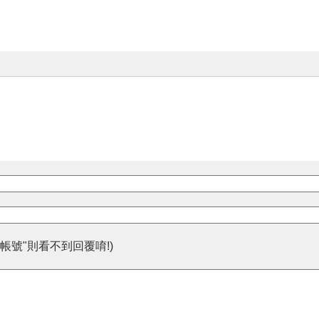
帳號"則看不到回覆唷!)