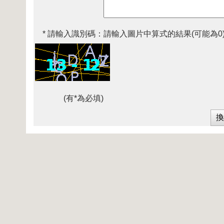
* 請輸入識別碼：
請輸入圖片中算式的結果(可能為0
(有*為必填)