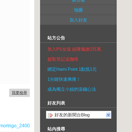
地圖
加入好友
站方公告
加入PS女孩 組隊瘋搶2百萬
超取登記送咖啡
綁定Hami Point 1點抵1元
1分鐘快速揪痛！
成為獨立小姐的滾錢心法
我要檢舉
好友列表
好友的新聞台Blog
mortrigo_2400
站內搜尋