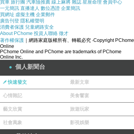
買車
旅行團
汽車險推薦
線上麻將
雜誌
星座命理
會員中心
一元簡訊
直播達人
數位憑證
企業簡訊
買網址
虛擬主機
企業郵件
廣告刊登
隱私權聲明
消費者保護
兒童網路安全
About PChome
投資人聯絡
徵才
著作權保護
｜網路家庭版權所有、轉載必究
‧Copyright PChome
Online
PChome Online and PChome are trademarks of PChome
Online Inc.
個人新聞台
快速發文
最新文章
心情雜記
美食饗宴
藝文欣賞
旅遊玩家
社會萬象
影視娛樂