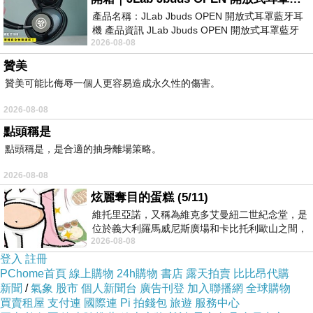
產品名稱：JLab Jbuds OPEN 開放式耳罩藍牙耳
機 產品資訊 JLab Jbuds OPEN 開放式耳罩藍牙
2026-08-08
耳機評語：非常有特色，值得喜愛美型工
贊美
贊美可能比侮辱一個人更容易造成永久性的傷害。
2026-08-08
點頭稱是
點頭稱是，是合適的抽身離場策略。
2026-08-08
炫麗奪目的蛋糕 (5/11)
維托里亞諾，又稱為維克多艾曼紐二世紀念堂，是
位於義大利羅馬威尼斯廣場和卡比托利歐山之間，
2026-08-08
用以紀念統一義大利統一後的的第一位國
登入
註冊
PChome首頁
線上購物
24h購物
書店
露天拍賣
比比昂代購
新聞
/
氣象
股市
個人新聞台
廣告刊登
加入聯播網
全球購物
買賣租屋
支付連
國際連
Pi 拍錢包
旅遊
服務中心