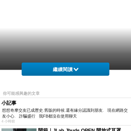
繼續閱讀
你可能感興趣的文章
小記事
想想奇摩交友已成歷史.舊版的時候.還有緣分認識到朋友. 現在網路交
友小心. 詐騙盛行 我FB都沒在使用聊天
4 小時前
開箱｜JLab Jbuds OPEN 開放式耳罩藍牙耳機 - 設計美學，輕巧、透氣、環境音全物理達成！