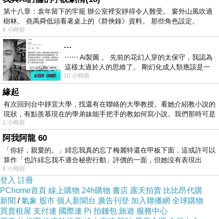
第十八章：袁年留下的牢籠 辦公室裡安靜得令人難受。 窗外山風吹過
樹林。 堯禹舜低頭看著桌上的《群俠錄》資料。 那些角色設定。
8 小時前
…
⋯⋯ Ai製圖 。 先前的花幻人穿的太保守，我認為
這樣太過於人的思維了。 剛幻化成人類應該是一
10 小時前
絲不掛吧？ 當然這樣是創不出
緣起
有次回到台中靜宜大學，找還有在聯絡的大學教授。看她介紹教小說的
現狀，有點羨慕現在的學弟妹能手把手的教如何寫小說。我們那時可是
2 小時前
阿我阿龍 60
「你好，親愛的。」緋忘我真的忘了梅麗特還在甲板下面，這或許可以
算作「也許緋忘我不適合秘密行動」評價的一面，但她沒有表現出
8 小時前
登入
註冊
PChome首頁
線上購物
24h購物
書店
露天拍賣
比比昂代購
新聞
/
氣象
股市
個人新聞台
廣告刊登
加入聯播網
全球購物
買賣租屋
支付連
國際連
Pi 拍錢包
旅遊
服務中心