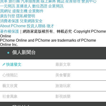
買車
旅行團
汽車險推薦
線上麻將
雜誌
星座命理
會員中心
一元簡訊
直播達人
數位憑證
企業簡訊
買網址
虛擬主機
企業郵件
廣告刊登
隱私權聲明
消費者保護
兒童網路安全
About PChome
投資人聯絡
徵才
著作權保護
｜網路家庭版權所有、轉載必究
‧Copyright PChome
Online
PChome Online and PChome are trademarks of PChome
Online Inc.
個人新聞台
快速發文
最新文章
心情雜記
美食饗宴
藝文欣賞
旅遊玩家
社會萬象
影視娛樂