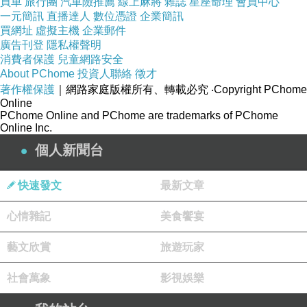
買車
旅行團
汽車險推薦
線上麻將
雜誌
星座命理
會員中心
一元簡訊
直播達人
數位憑證
企業簡訊
買網址
虛擬主機
企業郵件
廣告刊登
隱私權聲明
消費者保護
兒童網路安全
About PChome
投資人聯絡
徵才
著作權保護
｜網路家庭版權所有、轉載必究
‧Copyright PChome
Online
PChome Online and PChome are trademarks of PChome
Online Inc.
個人新聞台
快速發文
最新文章
心情雜記
美食饗宴
藝文欣賞
旅遊玩家
社會萬象
影視娛樂