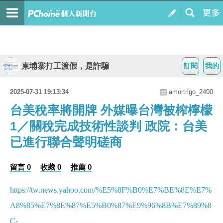
柬埔寨打工渡假，是詐騙
訂閱
我的
2025-07-31 19:13:34
amortrigo_2400
台美稅率將開牌 外媒曝台灣被榨檸檬
1／關稅完成技術性談判 政院：台美
已進行聯合聲明磋商
留言 0
收藏 0
推薦 0
https://tw.news.yahoo.com/%E5%8F%B0%E7%BE%8E%E7%
A8%85%E7%8E%87%E5%B0%87%E9%96%8B%E7%89%8
C-