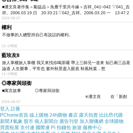
■潘文良著作集＞勵益品＞魚雁千里共今緣＞吉祥_041~042 ▽041_吉
祥。2006.03.19.日 20:33:21▽042_吉祥。2006.03.20.一 13:47:2
2026-08-07
權利
不做事的人總堅持自己有說話的權利。
15 小時前
藍玫友8
旅人掌櫃旅人掌櫃 我又來找你喝茶囉 帶上三師兄一道來 知己兩三品茗
論道 人生樂事，平常也 窗外秋景盡入眼底 秋風秋葉，愁
12 小時前
◎專家與頭銜
■寓言故事 ◎專家與頭銜
⊕潘文良 在「新創
2026-08-07
之谷」裡——
登入
註冊
PChome首頁
線上購物
24h購物
書店
露天拍賣
比比昂代購
新聞
/
氣象
股市
個人新聞台
廣告刊登
加入聯播網
全球購物
買賣租屋
支付連
國際連
Pi 拍錢包
旅遊
服務中心