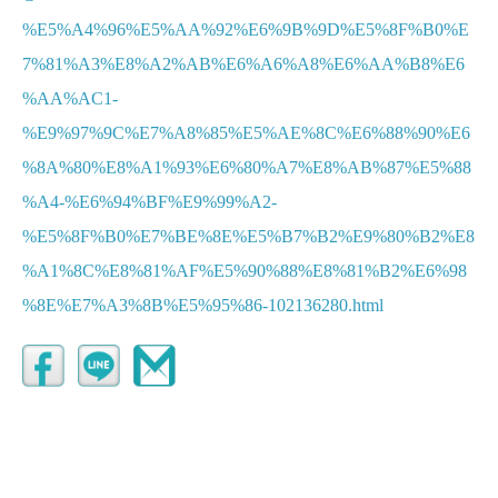
%E5%A4%96%E5%AA%92%E6%9B%9D%E5%8F%B0%E
7%81%A3%E8%A2%AB%E6%A6%A8%E6%AA%B8%E6
%AA%AC1-
%E9%97%9C%E7%A8%85%E5%AE%8C%E6%88%90%E6
%8A%80%E8%A1%93%E6%80%A7%E8%AB%87%E5%88
%A4-%E6%94%BF%E9%99%A2-
%E5%8F%B0%E7%BE%8E%E5%B7%B2%E9%80%B2%E8
%A1%8C%E8%81%AF%E5%90%88%E8%81%B2%E6%98
%8E%E7%A3%8B%E5%95%86-102136280.html