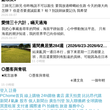
三師兄三師兄 你昨晚說不可以殺生 要我放過蟑螂給生路 今天的燉大肉
怎辦？ 你是否要虔誠茹素？ 蛤？別說師妹愛記仇 我希望
2026-08-07
愛情三十六計，瞞天過海
我把心事藏進尋常的問候，海面平靜如昔，心中悸動無法平息。 只有
海底的潮汐知道，我的世界早已向你傾斜。
2026-08-07
週間農居第284週（2026/6/23-2026/6/24) 夏至 金黃稻浪洋溢豐收喜悅
結束亂買一通日本行，接下來星期一三四都要上
班，而且還要開到有點遠的員林。可能因為在日本
11 小時前
花不少錢，星期一出門上班時，心裡沒有一
◎墨客與青硯
■寓言故事 ◎墨客與青硯
⊕潘文良 一個年輕
15 小時前
的墨客，在京城的古玩肆裡
登入
註冊
PChome首頁
線上購物
24h購物
書店
露天拍賣
比比昂代購
新聞
/
氣象
股市
個人新聞台
廣告刊登
加入聯播網
全球購物
買賣租屋
支付連
國際連
Pi 拍錢包
旅遊
服務中心