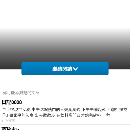
繼續閱讀
你可能感興趣的文章
日記0808
早上很現世安穩 中午吃碗熱門的三媽臭臭鍋 下午午睡起來 不想打擾雙
子J 做家事的節奏 出去散散步 在飲料店門口才點完飲料 一秒
2 小時前
藍玫友5