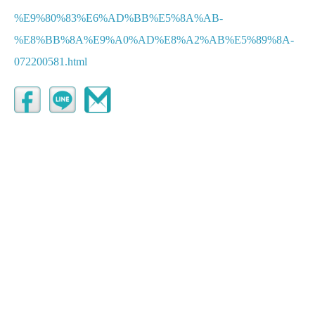
%E9%80%83%E6%AD%BB%E5%8A%AB-
%E8%BB%8A%E9%A0%AD%E8%A2%AB%E5%89%8A-
072200581.html