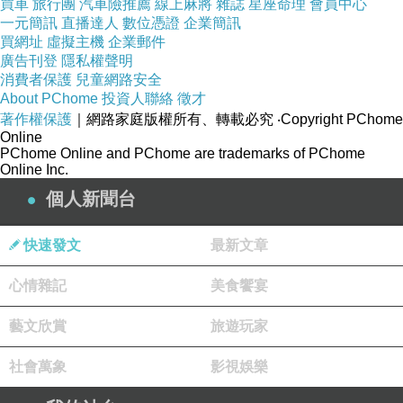
買車
旅行團
汽車險推薦
線上麻將
雜誌
星座命理
會員中心
一元簡訊
直播達人
數位憑證
企業簡訊
買網址
虛擬主機
企業郵件
廣告刊登
隱私權聲明
消費者保護
兒童網路安全
About PChome
投資人聯絡
徵才
著作權保護
｜網路家庭版權所有、轉載必究
‧Copyright PChome
Online
PChome Online and PChome are trademarks of PChome
Online Inc.
個人新聞台
快速發文
最新文章
心情雜記
美食饗宴
藝文欣賞
旅遊玩家
社會萬象
影視娛樂