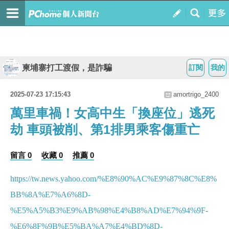
柬埔寨打工渡假，是詐騙
訂閱
我的
2025-07-23 17:15:43
amortrigo_2400
萬里車禍！女高中生「換座位」逃死
劫 車頭被削、第1排男乘客傷重亡
留言 0
收藏 0
推薦 0
https://tw.news.yahoo.com/%E8%90%AC%E9%87%8C%E8%
BB%8A%E7%A6%8D-
%E5%A5%B3%E9%AB%98%E4%B8%AD%E7%94%9F-
%E6%8F%9B%E5%BA%A7%E4%BD%8D-