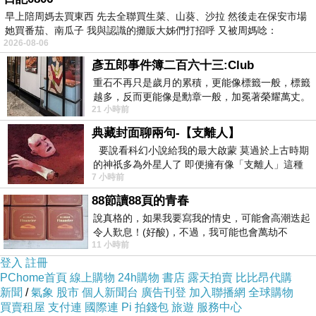
早上陪周媽去買東西 先去全聯買生菜、山葵、沙拉 然後走在保安市場
她買番茄、南瓜子 我與認識的攤販大姊們打招呼 又被周媽唸：
2026-08-06
彥五郎事件簿二百六十三:Club
重石不再只是歲月的累積，更能像標籤一般，標籤
越多，反而更能像是勳章一般，加冕著榮耀萬丈。
21 小時前
習慣一如縱容，成了再難輕輕放下的罪證
典藏封面聊兩句-【支離人】
要說看科幻小說給我的最大啟蒙 莫過於上古時期
的神祇多為外星人了 即便擁有像「支離人」這種
7 小時前
驚世駭俗的神通法門 也未必讀
88節讀88頁的青春
說真格的，如果我要寫我的情史，可能會高潮迭起
令人歎息！(好酸)，不過，我可能也會萬劫不
11 小時前
復...，每天跪鍵盤還是被判了花心的罪
登入
註冊
PChome首頁
線上購物
24h購物
書店
露天拍賣
比比昂代購
新聞
/
氣象
股市
個人新聞台
廣告刊登
加入聯播網
全球購物
買賣租屋
支付連
國際連
Pi 拍錢包
旅遊
服務中心