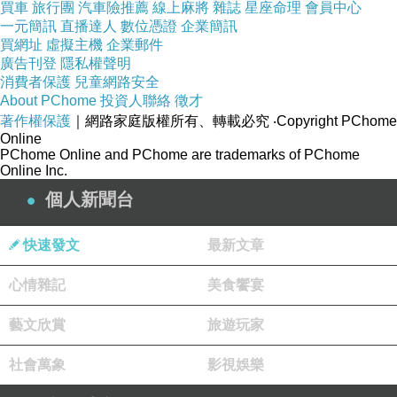
買車
旅行團
汽車險推薦
線上麻將
雜誌
星座命理
會員中心
一元簡訊
直播達人
數位憑證
企業簡訊
買網址
虛擬主機
企業郵件
廣告刊登
隱私權聲明
消費者保護
兒童網路安全
About PChome
投資人聯絡
徵才
著作權保護
｜網路家庭版權所有、轉載必究
‧Copyright PChome
Online
PChome Online and PChome are trademarks of PChome
Online Inc.
個人新聞台
快速發文
最新文章
心情雜記
美食饗宴
藝文欣賞
旅遊玩家
社會萬象
影視娛樂