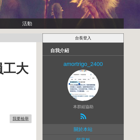
活動
自我介紹
amortrigo_2400
員工大
本群組協助
我要檢舉
關於本站
留言板