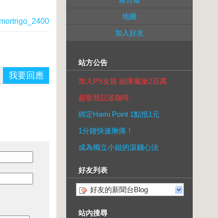
地圖
mortrigo_2400
加入好友
站方公告
我要回應
加入PS女孩 組隊瘋搶2百萬
超取登記送咖啡
綁定Hami Point 1點抵1元
1分鐘快速揪痛！
成為獨立小姐的滾錢心法
好友列表
好友的新聞台Blog
站內搜尋