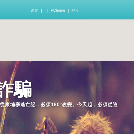
|
|
|
新聞
PChome
登入
詐騙
從柬埔寨逃亡記，必須180º改變。今天起，必須從逃