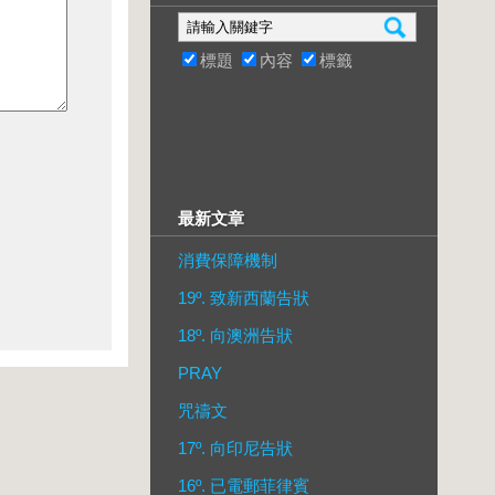
標題
內容
標籤
最新文章
消費保障機制
19º. 致新西蘭告狀
18º. 向澳洲告狀
PRAY
咒禱文
17º. 向印尼告狀
16º. 已電郵菲律賓