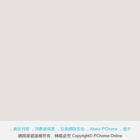
．
廣告刊登
．
消費者保護
．
兒童網路安全
．
About PChome
．
徵才
網路家庭版權所有、轉載必究 Copyright© PChome Online