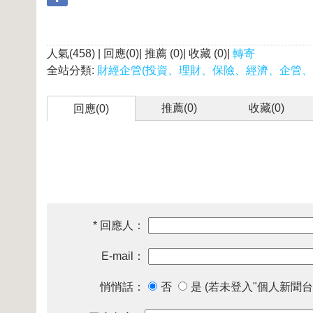
人氣(458) | 回應(0)| 推薦 (
0
)| 收藏 (
0
)|
轉寄
全站分類:
財經企管(投資、理財、保險、經濟、企管、
推薦(
0
)
收藏(
0
)
回應(0)
* 回應人：
E-mail：
悄悄話：
否
是 (若未登入"個人新聞台