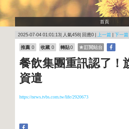
首頁
2025-07-04 01:01:13| 人氣458| 回應0 |
上一篇
|
下一篇
推薦
0
收藏
0
轉貼
0
訂閱站台
餐飲集團重訊認了！
資遣
https://news.tvbs.com.tw/life/2920673