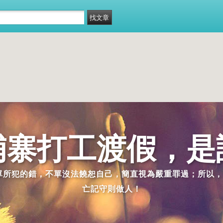
埔寨打工渡假，是
派單所犯的錯，不單沒法饒恕自己，簡直視為嚴重罪過；所以，
亡記守則做人！