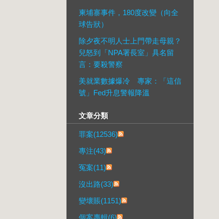
柬埔寨事件，180度改變（向全
球告狀）
除夕夜不明人士上門帶走母親？
兒怒到「NPA署長室」具名留
言：要殺警察
美就業數據爆冷 專家：「這信
號」Fed升息警報降溫
文章分類
罪案(12536)
專注(43)
冤案(11)
沒出路(33)
變壞賬(1151)
個案專輯(6)