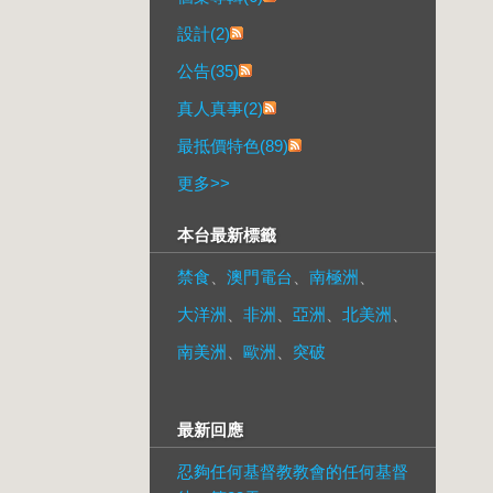
設計(2)
公告(35)
真人真事(2)
最抵價特色(89)
更多
>>
本台最新標籤
禁食
、
澳門電台
、
南極洲
、
大洋洲
、
非洲
、
亞洲
、
北美洲
、
南美洲
、
歐洲
、
突破
最新回應
忍夠任何基督教教會的任何基督