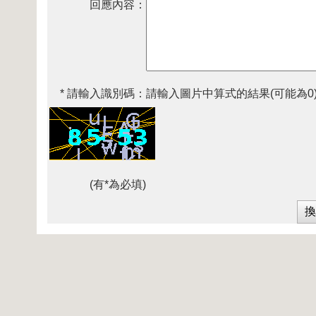
回應內容：
* 請輸入識別碼：
請輸入圖片中算式的結果(可能為0
(有*為必填)