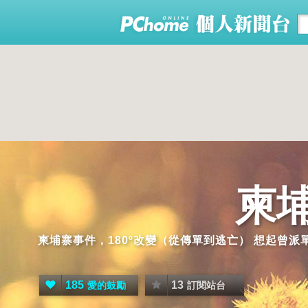
柬
柬埔寨事件，180º改變（從傳單到逃亡） 想起曾
185
13
愛的鼓勵
訂閱站台