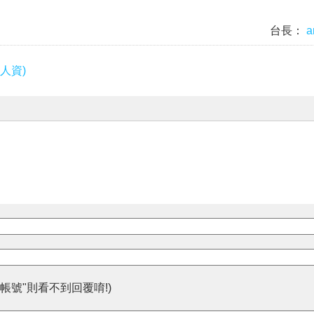
台長：
a
人資)
帳號"則看不到回覆唷!)