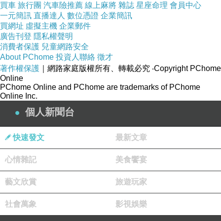
買車
旅行團
汽車險推薦
線上麻將
雜誌
星座命理
會員中心
一元簡訊
直播達人
數位憑證
企業簡訊
買網址
虛擬主機
企業郵件
廣告刊登
隱私權聲明
消費者保護
兒童網路安全
About PChome
投資人聯絡
徵才
著作權保護
｜網路家庭版權所有、轉載必究
‧Copyright PChome
Online
PChome Online and PChome are trademarks of PChome
Online Inc.
個人新聞台
快速發文
最新文章
心情雜記
美食饗宴
藝文欣賞
旅遊玩家
社會萬象
影視娛樂