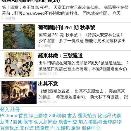
我與AI討論的小說劇情(14)
第十四章：炎王降臨 夜裡。 天堂工作室只剩冷氣低鳴。 堯禹舜坐在螢
幕前，盯著DreamSeed不停跳動的資料流。 門忽然被推開。 堯天
8 小時前
葡萄園詩刊 251 期 秋季號
葡萄園 251 期 秋季號 1 《詩寫大安森林公園》
少了喧囂，多了一份綠意 難能可貴水泥叢林多出
8 小時前
一
羅東林鐵：三號隧道
出牛鬥驛後在聚落的盡頭是2號及3號隧道隧道。 2
號隧道口應該已被土石掩埋，不過3號隧道至今仍
2026-08-05
存在。從台7丙牛鬥橋上往左岸上游方
出其不意
她到酒精放置區， 出其不意跟進去， 突如其來
的插曲， 希望跟她搭兩句。 前天私下有協議， 跟
2026-08-05
著阿弟丟拉基
登入
註冊
PChome首頁
線上購物
24h購物
書店
露天拍賣
比比昂代購
新聞
/
氣象
股市
個人新聞台
廣告刊登
加入聯播網
全球購物
買賣租屋
支付連
國際連
Pi 拍錢包
旅遊
服務中心