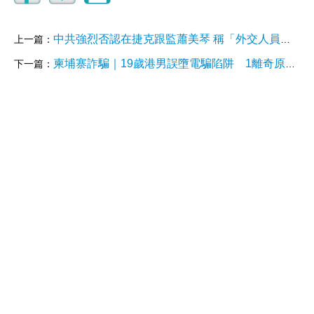
中共強烈否認在捷克跟監蕭美琴 稱「外交人員一向守法」
上一篇：
柬埔寨詐騙｜19歲港男誤墮電騙陷阱 1離奇原因赴日本拍片勒索父母500萬
下一篇：