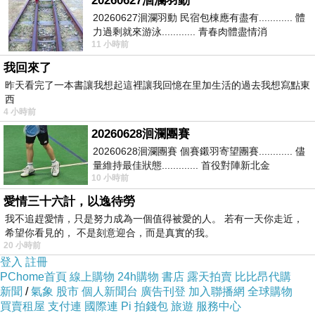
20260627洄瀾羽動
20260627洄瀾羽動 民宿包棟應有盡有............ 體
力過剩就來游泳............ 青春肉體盡情消
11 小時前
磨............ 晚餐不必
我回來了
昨天看完了一本書讓我想起這裡讓我回憶在里加生活的過去我想寫點東
西
4 小時前
20260628洄瀾團賽
20260628洄瀾團賽 個賽鎩羽寄望團賽............ 儘
量維持最佳狀態............. 首役對陣新北金
10 小時前
龍............. 跨境群
愛情三十六計，以逸待勞
我不追趕愛情，只是努力成為一個值得被愛的人。 若有一天你走近，
希望你看見的， 不是刻意迎合，而是真實的我。
20 小時前
登入
註冊
PChome首頁
線上購物
24h購物
書店
露天拍賣
比比昂代購
新聞
/
氣象
股市
個人新聞台
廣告刊登
加入聯播網
全球購物
買賣租屋
支付連
國際連
Pi 拍錢包
旅遊
服務中心