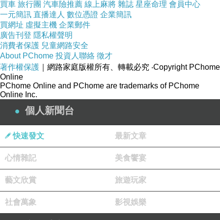
買車
旅行團
汽車險推薦
線上麻將
雜誌
星座命理
會員中心
一元簡訊
直播達人
數位憑證
企業簡訊
買網址
虛擬主機
企業郵件
廣告刊登
隱私權聲明
消費者保護
兒童網路安全
About PChome
投資人聯絡
徵才
著作權保護
｜網路家庭版權所有、轉載必究
‧Copyright PChome
Online
PChome Online and PChome are trademarks of PChome
Online Inc.
個人新聞台
快速發文
最新文章
心情雜記
美食饗宴
藝文欣賞
旅遊玩家
社會萬象
影視娛樂