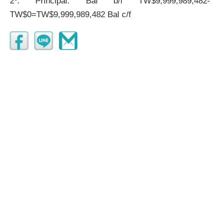
2º. Principal: Bal b/f TW$9,999,989,482-
TW$0=TW$9,999,989,482 Bal c/f