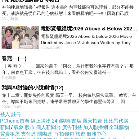
神的棲息地讀書心得報告 這本書的內容我部份可以理解，部分不能接
受。或許就是從自己的心病狀態上來看解釋的吧~~~!!!! 因為自己誤
23 小時前
電影鯊籠絕境2026 Above & Below 2026 Movie
電影鯊籠絕境2026 Above & Below 2026 Movie
Directed by Jesse V. Johnson Written by Tony
2026-08-05
Giordano Starring Laura Maran
春燕---(一)
《 春 燕 》 一、回來的燕子 「阿公，為什麼我的名字裡有燕？」 那
年，何春燕五歲，坐在後台戲箱上，看外公何安慶縫補一
7 小時前
我與AI討論的小說劇情(12)
第十二章：開始失控的現實 隔天一早。 校內氣氛異常沉重。 教官、主
任、導師不斷來回走動，連平常最愛聊天的學生都壓低聲音。 因
2026-08-05
登入
註冊
PChome首頁
線上購物
24h購物
書店
露天拍賣
比比昂代購
新聞
/
氣象
股市
個人新聞台
廣告刊登
加入聯播網
全球購物
買賣租屋
支付連
國際連
Pi 拍錢包
旅遊
服務中心