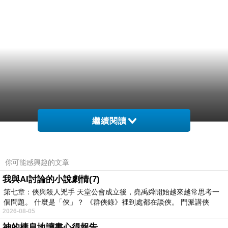
繼續閱讀
你可能感興趣的文章
我與AI討論的小說劇情(7)
第七章：俠與殺人兇手 天堂公會成立後，堯禹舜開始越來越常思考一
個問題。 什麼是「俠」？ 《群俠錄》裡到處都在談俠。 門派講俠
2026-08-05
神的棲息地讀書心得報告