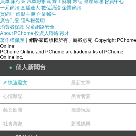
買車
旅行團
汽車險推薦
線上麻將
雜誌
星座命理
會員中心
一元簡訊
直播達人
數位憑證
企業簡訊
買網址
虛擬主機
企業郵件
廣告刊登
隱私權聲明
消費者保護
兒童網路安全
About PChome
投資人聯絡
徵才
著作權保護
｜網路家庭版權所有、轉載必究
‧Copyright PChome
Online
PChome Online and PChome are trademarks of PChome
Online Inc.
個人新聞台
快速發文
最新文章
心情雜記
美食饗宴
藝文欣賞
旅遊玩家
社會萬象
影視娛樂