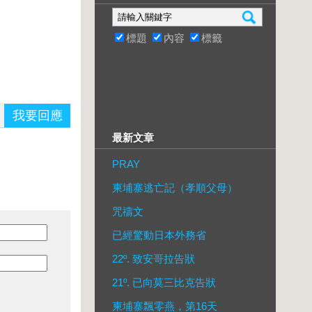
標題
內容
標籤
我要回應
最新文章
PRAY
柬埔寨逃亡記（孝順父母）
咒禱文
已經驚動日本外務省
22º. 致安哥拉告狀
21º. 已向莫三比克告狀
柬埔寨飄零燕，第16天