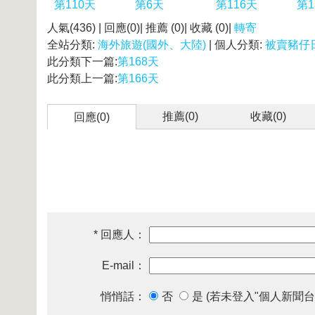
第110天
第6天
第116天
第1
人氣(436) | 回應(0)| 推薦 (
0
)| 收藏 (
0
)|
轉寄
全站分類:
海外旅遊(國外、大陸)
| 個人分類:
被賣豬仔
此分類下一篇:
第168天
此分類上一篇:
第166天
推薦(
0
)
收藏(
0
)
回應(0)
* 回應人：
E-mail：
悄悄話：
否
是 (若未登入"個人新聞台