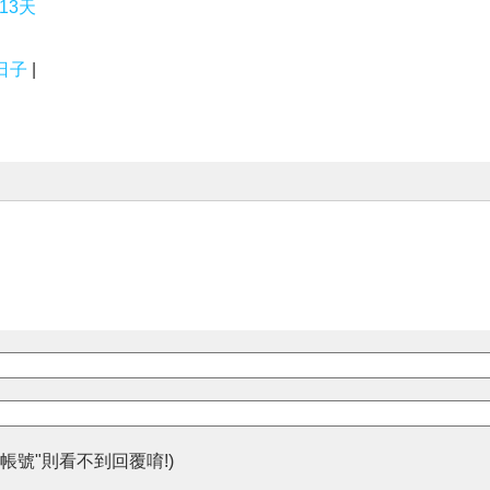
13天
日子
|
帳號"則看不到回覆唷!)