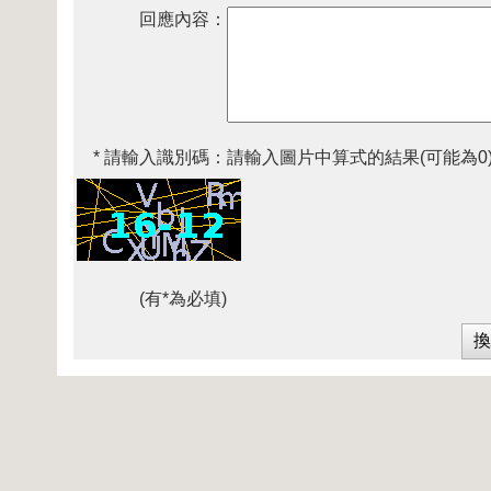
回應內容：
* 請輸入識別碼：
請輸入圖片中算式的結果(可能為0
(有*為必填)