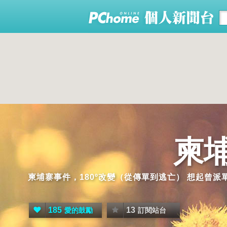
柬
柬埔寨事件，180º改變（從傳單到逃亡） 想起曾
185
13
愛的鼓勵
訂閱站台