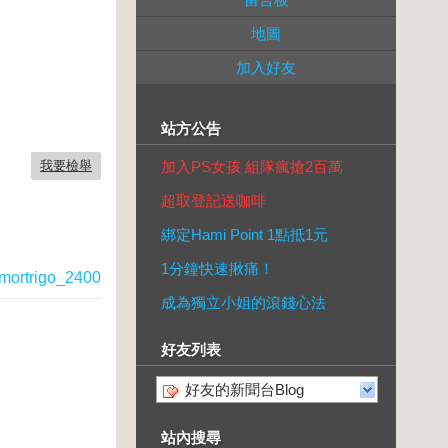
地圖
加入好友
站方公告
我要檢舉
加入PS女孩 組隊瘋搶2百萬
超取登記送咖啡
綁定Hami Point 1點抵1元
1分鐘快速揪痛！
mortrigo_2400
成為獨立小姐的滾錢心法
好友列表
好友的新聞台Blog
站內搜尋