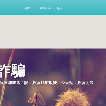
|
|
|
新聞
PChome
登入
詐騙
從柬埔寨逃亡記，必須180º改變。今天起，必須從逃