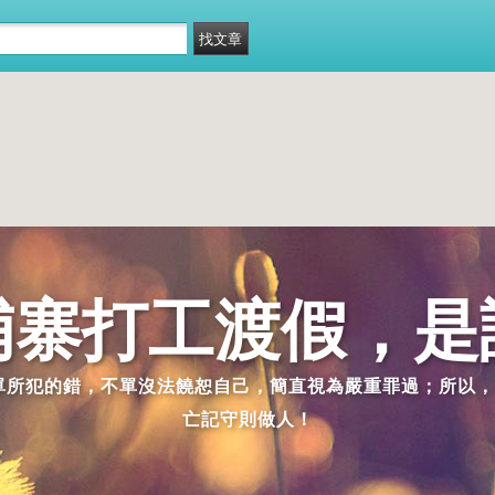
埔寨打工渡假，是
派單所犯的錯，不單沒法饒恕自己，簡直視為嚴重罪過；所以，
亡記守則做人！