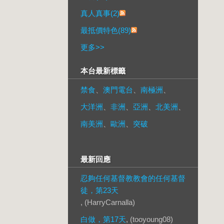
真人真事(2)
最抵價特色(89)
更多
>>
本台最新標籤
禁食
、
澳門電台
、
南極洲
、
大洋洲
、
非洲
、
亞洲
、
北美洲
、
南美洲
、
歐洲
、
突破
最新回應
忍夠任何基督教教會的任何基督
徒，第23天
, (HarryCarnalla)
白做，第17天
, (tooyoung08)