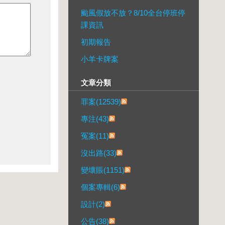
颱風假放不放？8/10全台停班停
課資訊
初期報告
小羊卡牌案
文章分類
罪案(12539)
專注(43)
冤案(11)
沒出路(33)
變壞賬(1151)
個案專輯(6)
設計(2)
公告(38)