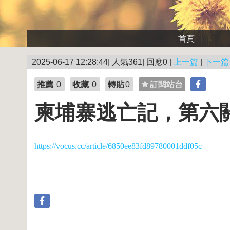
首頁
2025-06-17 12:28:44| 人氣361| 回應0 |
上一篇
|
下一篇
推薦
0
收藏
0
轉貼
0
訂閱站台
柬埔寨逃亡記，第六關
https://vocus.cc/article/6850ee83fd89780001ddf05c