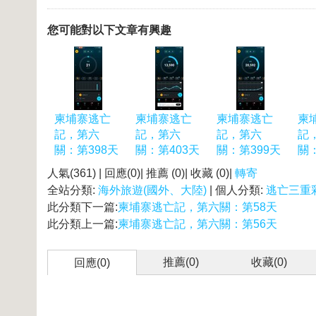
您可能對以下文章有興趣
柬埔寨逃亡
柬埔寨逃亡
柬埔寨逃亡
柬
記，第六
記，第六
記，第六
記
關：第398天
關：第403天
關：第399天
關：
人氣(361) | 回應(0)| 推薦 (
0
)| 收藏 (
0
)|
轉寄
全站分類:
海外旅遊(國外、大陸)
| 個人分類:
逃亡三重
此分類下一篇:
柬埔寨逃亡記，第六關：第58天
此分類上一篇:
柬埔寨逃亡記，第六關：第56天
推薦(
0
)
收藏(
0
)
回應(0)