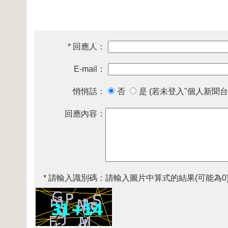
* 回應人：
E-mail：
悄悄話：
否
是 (若未登入"個人新聞台
回應內容：
* 請輸入識別碼：
請輸入圖片中算式的結果(可能為0