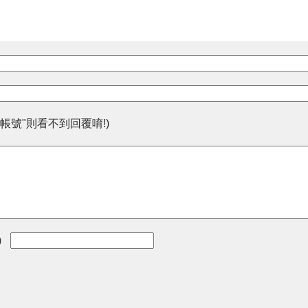
帳號"則看不到回覆唷!)
)