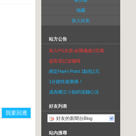
地圖
加入好友
站方公告
加入PS女孩 組隊瘋搶2百萬
超取登記送咖啡
綁定Hami Point 1點抵1元
1分鐘快速揪痛！
成為獨立小姐的滾錢心法
好友列表
我要回應
好友的新聞台Blog
站內搜尋