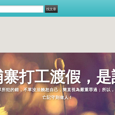
埔寨打工渡假，是
派單所犯的錯，不單沒法饒恕自己，簡直視為嚴重罪過；所以，
亡記守則做人！