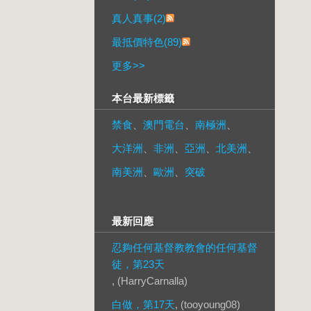
真人真事(2)
最抵價特色(89)
更多
>>
本台最新標籤
禁食
、
澳門電台
、
南極洲
、
大洋洲
、
非洲
、
亞洲
、
北美洲
、
南美洲
、
歐洲
、
突破
最新回應
忍夠任何基督教教會的任何基督
徒，第23天
, (HarryCarnalla)
白做，第17天
, (tooyoung08)