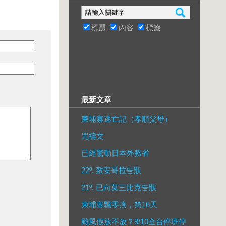
標題
內容
標籤
最新文章
柬埔寨逃亡記（孝順父母）
咒禱文
已經驚動日本外務省
22º. 致安哥拉告狀
21º. 已向莫三比克告狀
柬埔寨飄零燕，第16天
颱風假放不放？8/10全台停班停