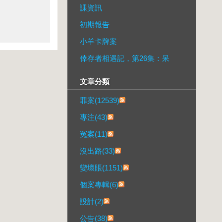
課資訊
初期報告
小羊卡牌案
倖存者相遇記，第26集：呆
文章分類
罪案(12539)
專注(43)
冤案(11)
沒出路(33)
變壞賬(1151)
個案專輯(6)
設計(2)
公告(38)