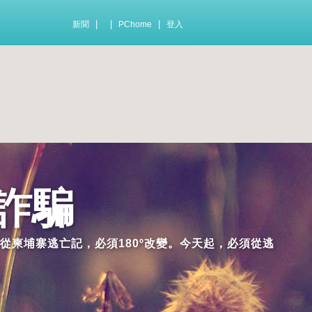
|
|
|
新聞
PChome
登入
詐騙
從柬埔寨逃亡記，必須180º改變。今天起，必須從逃