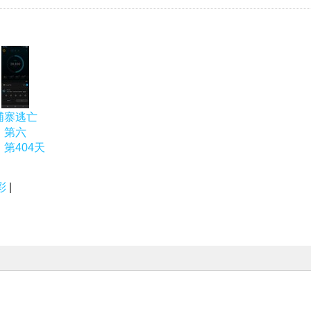
埔寨逃亡
，第六
第404天
彩
|