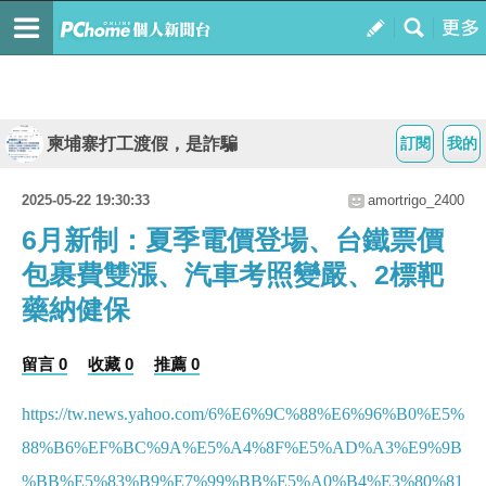
柬埔寨打工渡假，是詐騙
訂閱
我的
2025-05-22 19:30:33
amortrigo_2400
6月新制：夏季電價登場、台鐵票價
包裹費雙漲、汽車考照變嚴、2標靶
藥納健保
留言 0
收藏 0
推薦 0
https://tw.news.yahoo.com/6%E6%9C%88%E6%96%B0%E5%
88%B6%EF%BC%9A%E5%A4%8F%E5%AD%A3%E9%9B
%BB%E5%83%B9%E7%99%BB%E5%A0%B4%E3%80%81