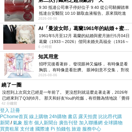
第二次打鐵劑之超混亂的一天
9:30 抵達公司車子停好位子 9:40 從公司騎腳踏車
抵達台安醫院 10:10 聽取血液報告。原來我吃進
2026-08-06
去的 B12 彌可保並非沒有吸收而是超
AI「曼波女郎」葛蘭1961年的結婚＋蜜月旅行 #戀上老電影 #葛蘭 #粟子
1961年5月至12月 葛蘭的結婚與蜜月旅行5月04日
葛蘭（1933～2026）偕同未婚夫高福全（1916～
6 小時前
2004）乘郵輪赴倫敦6月15日於英國倫敦St.S
知其用意
招呼完後看著妳， 發現眼神又偏移， 有時像是看
胸肌， 有時像是看肚臍。 眼神刻意不交集， 對視
2026-08-06
視線不對齊， 讓我很難不
繞了一圈
沒想到上次寫文已經是一年前了。 更沒想到就這麼走著走著，2026年
已經來到了Q3的8月。 那天和好友You約吃飯，有些難為情地說「覺得
42 分鐘前
登入
註冊
PChome首頁
線上購物
24h購物
書店
露天拍賣
比比昂代購
新聞
/
氣象
股市
個人新聞台
廣告刊登
加入聯播網
全球購物
買賣租屋
支付連
國際連
Pi 拍錢包
旅遊
服務中心