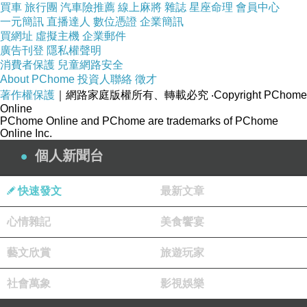
買車
旅行團
汽車險推薦
線上麻將
雜誌
星座命理
會員中心
一元簡訊
直播達人
數位憑證
企業簡訊
買網址
虛擬主機
企業郵件
廣告刊登
隱私權聲明
消費者保護
兒童網路安全
About PChome
投資人聯絡
徵才
著作權保護
｜網路家庭版權所有、轉載必究
‧Copyright PChome
Online
PChome Online and PChome are trademarks of PChome
Online Inc.
個人新聞台
快速發文
最新文章
心情雜記
美食饗宴
藝文欣賞
旅遊玩家
社會萬象
影視娛樂