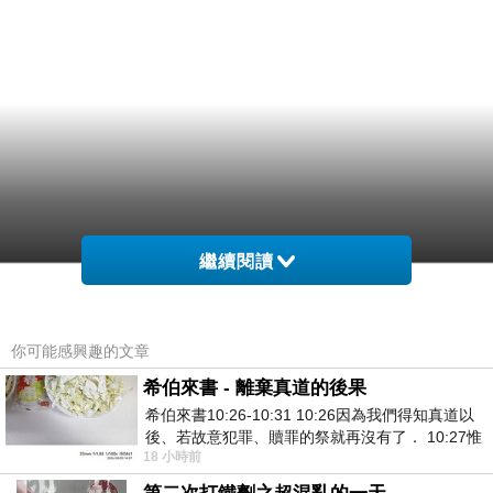
繼續閱讀
你可能感興趣的文章
希伯來書 - 離棄真道的後果
希伯來書10:26-10:31 10:26因為我們得知真道以
後、若故意犯罪、贖罪的祭就再沒有了． 10:27惟
18 小時前
有戰懼等候審判和那燒滅眾敵人的烈火