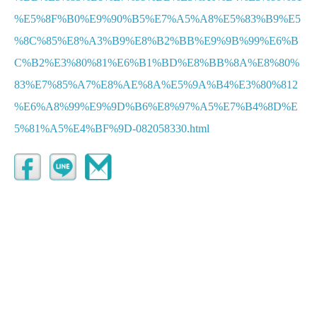
%E5%8F%B0%E9%90%B5%E7%A5%A8%E5%83%B9%E5
%8C%85%E8%A3%B9%E8%B2%BB%E9%9B%99%E6%B
C%B2%E3%80%81%E6%B1%BD%E8%BB%8A%E8%80%
83%E7%85%A7%E8%AE%8A%E5%9A%B4%E3%80%812
%E6%A8%99%E9%9D%B6%E8%97%A5%E7%B4%8D%E
5%81%A5%E4%BF%9D-082058330.html