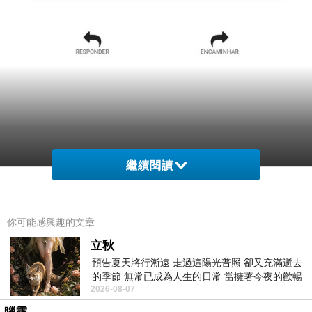
繼續閱讀
你可能感興趣的文章
立秋
預告夏天將行漸遠 走過這陽光普照 卻又充滿逝去
的季節 無常已成為人生的日常 當擁著今夜的歡暢
2026-08-07
舒心 轉眼驟成昨日 而明晨 太陽