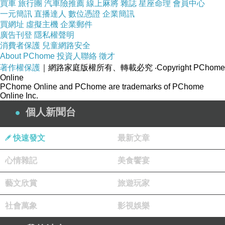
買車
旅行團
汽車險推薦
線上麻將
雜誌
星座命理
會員中心
一元簡訊
直播達人
數位憑證
企業簡訊
買網址
虛擬主機
企業郵件
廣告刊登
隱私權聲明
消費者保護
兒童網路安全
About PChome
投資人聯絡
徵才
著作權保護
｜網路家庭版權所有、轉載必究
‧Copyright PChome
Online
PChome Online and PChome are trademarks of PChome
Online Inc.
個人新聞台
快速發文
最新文章
心情雜記
美食饗宴
藝文欣賞
旅遊玩家
社會萬象
影視娛樂