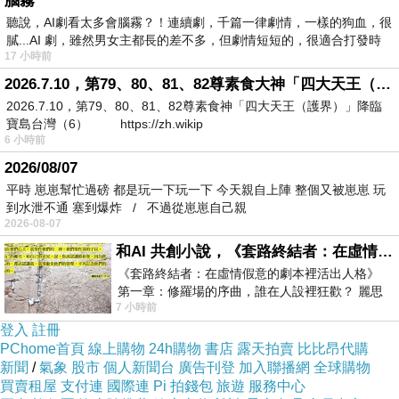
腦霧
聽說，AI劇看太多會腦霧？！連續劇，千篇一律劇情，一樣的狗血，很
膩...AI 劇，雖然男女主都長的差不多，但劇情短短的，很適合打發時
17 小時前
2026.7.10，第79、80、81、82尊素食大神「四大天王（護界）」降臨寶島台灣（6）
2026.7.10，第79、80、81、82尊素食神「四大天王（護界）」降臨
寶島台灣（6） https://zh.wikip
6 小時前
2026/08/07
平時 崽崽幫忙過磅 都是玩一下玩一下 今天親自上陣 整個又被崽崽 玩
到水泄不通 塞到爆炸 / 不過從崽崽自己親
2026-08-07
和AI 共創小說，《套路終結者：在虛情假意的劇本裡活出人格》
《套路終結者：在虛情假意的劇本裡活出人格》
第一章：修羅場的序曲，誰在人設裡狂歡？ 麗思
7 小時前
卡爾頓酒店的總統套房內，燈光昏
登入
註冊
PChome首頁
線上購物
24h購物
書店
露天拍賣
比比昂代購
新聞
/
氣象
股市
個人新聞台
廣告刊登
加入聯播網
全球購物
買賣租屋
支付連
國際連
Pi 拍錢包
旅遊
服務中心