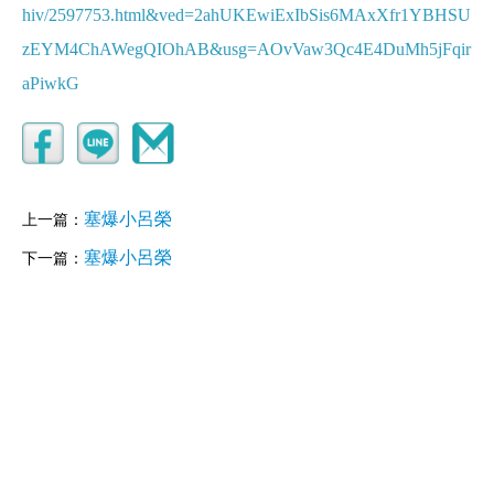
hiv/2597753.html&ved=2ahUKEwiExIbSis6MAxXfr1YBHSU
zEYM4ChAWegQIOhAB&usg=AOvVaw3Qc4E4DuMh5jFqir
aPiwkG
塞爆小呂榮
上一篇：
塞爆小呂榮
下一篇：