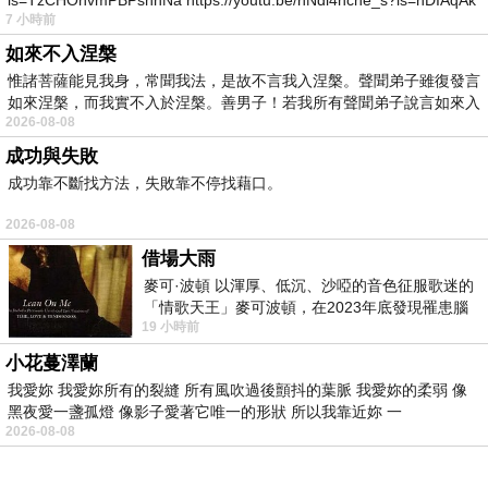
is=TzCHOnvmPBPshnNa https://youtu.be/nNdi4hche_s?is=nDIAqAk
7 小時前
如來不入涅槃
惟諸菩薩能見我身，常聞我法，是故不言我入涅槃。聲聞弟子雖復發言
如來涅槃，而我實不入於涅槃。善男子！若我所有聲聞弟子說言如來入
2026-08-08
成功與失敗
成功靠不斷找方法，失敗靠不停找藉口。
2026-08-08
借場大雨
麥可·波頓 以渾厚、低沉、沙啞的音色征服歌迷的
「情歌天王」麥可波頓，在2023年底發現罹患腦
19 小時前
瘤「祈禱早日康復，一切都好」。
小花蔓澤蘭
我愛妳 我愛妳所有的裂縫 所有風吹過後顫抖的葉脈 我愛妳的柔弱 像
黑夜愛一盞孤燈 像影子愛著它唯一的形狀 所以我靠近妳 一
2026-08-08