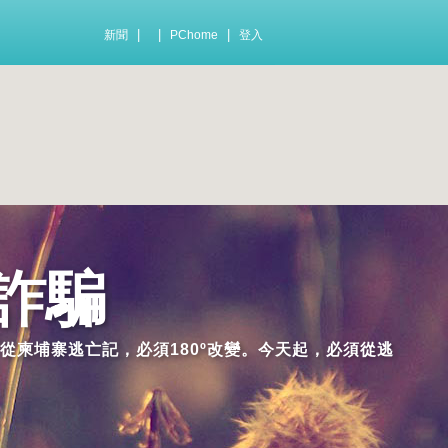
|
|
|
新聞
PChome
登入
詐騙
從柬埔寨逃亡記，必須180º改變。今天起，必須從逃