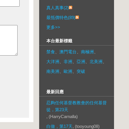
真人真事(2)
最抵價特色(89)
更多
>>
本台最新標籤
禁食
、
澳門電台
、
南極洲
、
大洋洲
、
非洲
、
亞洲
、
北美洲
、
南美洲
、
歐洲
、
突破
最新回應
忍夠任何基督教教會的任何基督
徒，第23天
, (HarryCarnalla)
白做，第17天
, (tooyoung08)