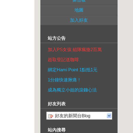
地圖
加入好友
站方公告
加入PS女孩 組隊瘋搶2百萬
超取登記送咖啡
綁定Hami Point 1點抵1元
1分鐘快速揪痛！
成為獨立小姐的滾錢心法
好友列表
好友的新聞台Blog
站內搜尋