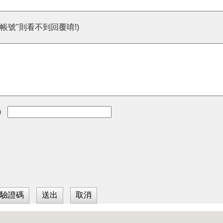
帳號"則看不到回覆唷!)
)