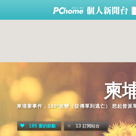
柬
柬埔寨事件，180º改變（從傳單到逃亡） 想起曾
185
13
愛的鼓勵
訂閱站台