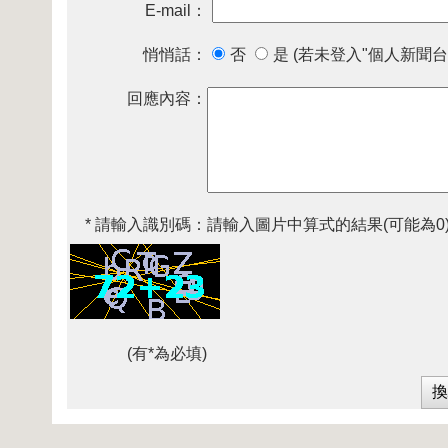
E-mail：
悄悄話：
否
是 (若未登入"個人新聞台
回應內容：
* 請輸入識別碼：
請輸入圖片中算式的結果(可能為0
(有*為必填)