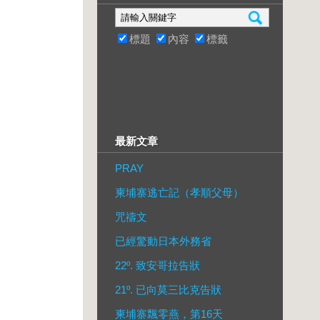
標題
內容
標籤
最新文章
PRAY
柬埔寨逃亡記（孝順父母）
咒禱文
已經驚動日本外務省
22º. 致安哥拉告狀
21º. 已向莫三比克告狀
柬埔寨飄零燕，第16天