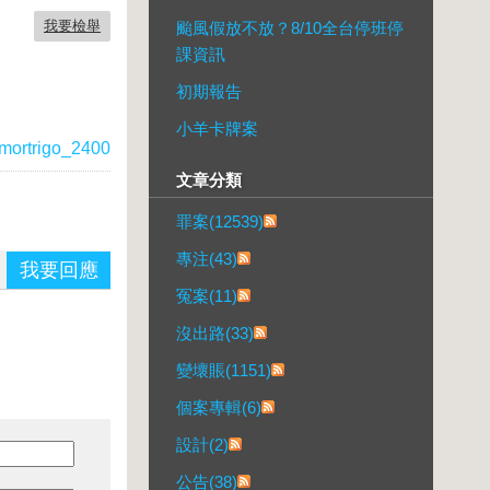
我要檢舉
颱風假放不放？8/10全台停班停
課資訊
初期報告
小羊卡牌案
mortrigo_2400
文章分類
罪案(12539)
專注(43)
我要回應
冤案(11)
沒出路(33)
變壞賬(1151)
個案專輯(6)
設計(2)
公告(38)