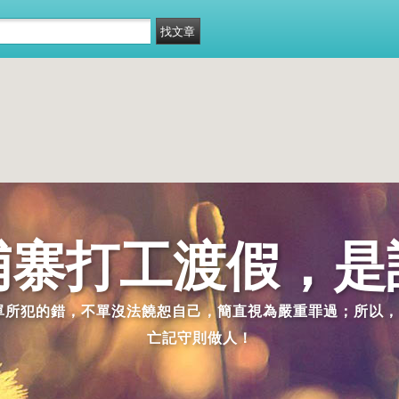
埔寨打工渡假，是
派單所犯的錯，不單沒法饒恕自己，簡直視為嚴重罪過；所以，
亡記守則做人！