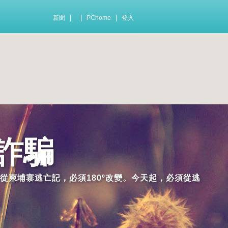
|
|
|
新聞
PChome
登入
詐騙
從柬埔寨逃亡記，必須180º改變。今天起，必須從逃