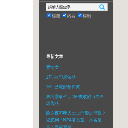
標題
內容
標籤
最新文章
咒禱文
17º. 向印尼告狀
16º. 已電郵菲律賓
柬埔寨事件，180度改變（向全
球告狀）
除夕夜不明人士上門帶走母親？
兒怒到「NPA署長室」具名留
言：要殺警察