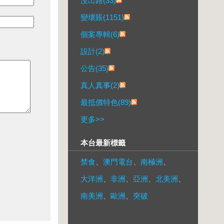
沒出路(33)
變壞賬(1151)
個案專輯(6)
設計(2)
公告(35)
真人真事(2)
最抵價特色(89)
更多
>>
本台最新標籤
禁食
、
澳門電台
、
南極洲
、
大洋洲
、
非洲
、
亞洲
、
北美洲
、
南美洲
、
歐洲
、
突破