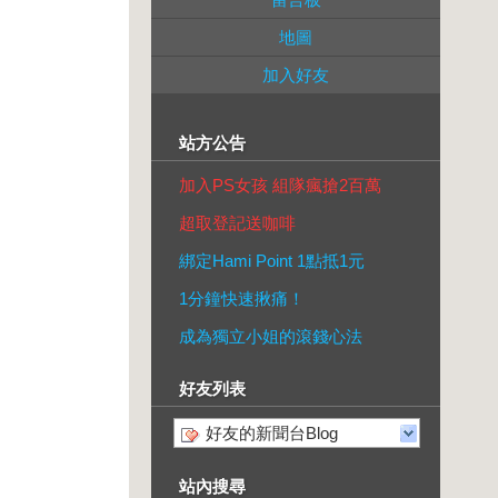
地圖
加入好友
站方公告
加入PS女孩 組隊瘋搶2百萬
超取登記送咖啡
綁定Hami Point 1點抵1元
1分鐘快速揪痛！
成為獨立小姐的滾錢心法
好友列表
好友的新聞台Blog
站內搜尋