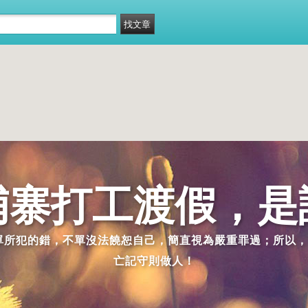
埔寨打工渡假，是
派單所犯的錯，不單沒法饒恕自己，簡直視為嚴重罪過；所以，
亡記守則做人！