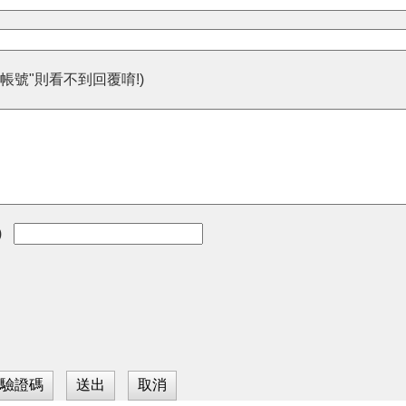
帳號"則看不到回覆唷!)
)