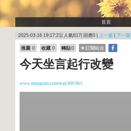
首頁
2025-03-16 19:17:21| 人氣817| 回應0 |
上一篇
|
下一篇
推薦
0
收藏
0
轉貼
0
訂閱站台
今天坐言起行改變
www.instagram.com/way369.963