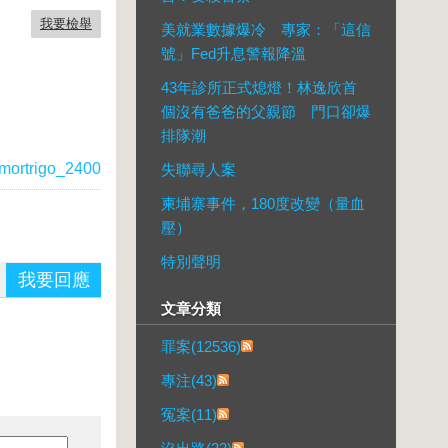
我要檢舉
美就業數據爆冷 專家：「這信
號」Fed升息警報降溫
43年診所正式熄燈！林逸欣首
個沒有爸爸的父親節 門口卻爆
排隊潮
mortrigo_2400
失聯尋人案
柬埔寨事件，180度改變（量血
壓）
特別聲明
我要回應
文章分類
罪案(12536)
專注(43)
冤案(11)