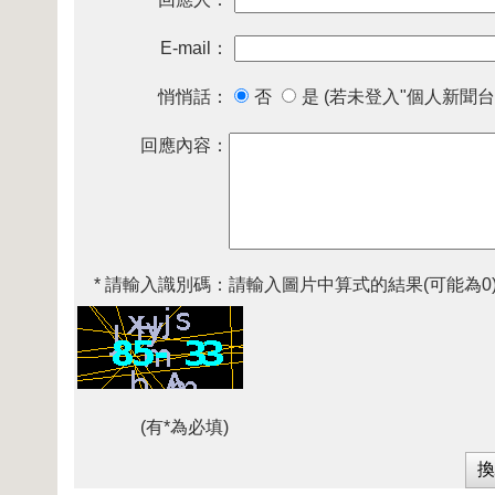
E-mail：
悄悄話：
否
是 (若未登入"個人新聞台
回應內容：
* 請輸入識別碼：
請輸入圖片中算式的結果(可能為0
(有*為必填)