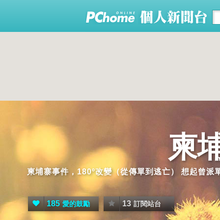
柬
柬埔寨事件，180º改變（從傳單到逃亡） 想起曾
185
13
愛的鼓勵
訂閱站台