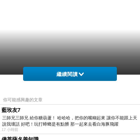
繼續閱讀
你可能感興趣的文章
藍玫友7
三師兄三師兄 給你糖葫蘆！ 哈哈哈，把你的嘴糊起來 讓你不能跟上天
說我壞話 好吧！玩打蟑螂是有點髒 那一起來去看白海豚飛躍
17 小時前
佛菩薩名善知識