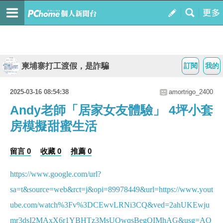
柬埔寨打工渡假，是詐騙
訂閱
我的
2025-03-16 08:54:38
amortrigo_2400
Andy老師「居家女友體驗」 4坪小套
房模擬甜蜜生活
留言 0
收藏 0
推薦 0
https://www.google.com/url?
sa=t&source=web&rct=j&opi=89978449&url=https://www.yout
ube.com/watch%3Fv%3DCEwvLRNi3CQ&ved=2ahUKEwju
mr3dsI2MAxX6r1YBHTz3MsUQwqsBegQIMhAG&usg=AO