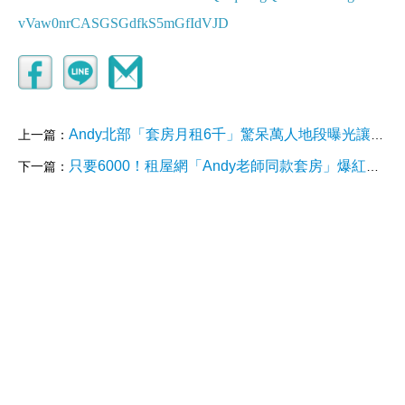
vVaw0nrCASGSGdfkS5mGfIdVJD
Andy北部「套房月租6千」驚呆萬人地段曝光讓網讚：房東超佛心
上一篇：
只要6000！租屋網「Andy老師同款套房」爆紅網笑「這點」廣告不實
下一篇：