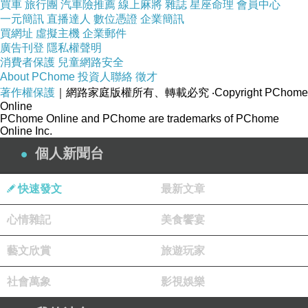
買車
旅行團
汽車險推薦
線上麻將
雜誌
星座命理
會員中心
一元簡訊
直播達人
數位憑證
企業簡訊
買網址
虛擬主機
企業郵件
廣告刊登
隱私權聲明
消費者保護
兒童網路安全
About PChome
投資人聯絡
徵才
著作權保護
｜網路家庭版權所有、轉載必究
‧Copyright PChome
Online
PChome Online and PChome are trademarks of PChome
Online Inc.
個人新聞台
快速發文
最新文章
心情雜記
美食饗宴
藝文欣賞
旅遊玩家
社會萬象
影視娛樂