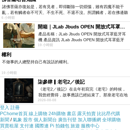
諸佛菩薩亦復如是，若有見者，即得斷除一切煩惱，雖有四魔不能干
亂，若有觸者命不可夭、不生不死、不退不沒。所謂觸者，若在佛邊聽
6 小時前
受
開箱｜JLab Jbuds OPEN 開放式耳罩藍牙耳機 - 設計美學，輕巧、透氣、環境音全物理達成！
產品名稱：JLab Jbuds OPEN 開放式耳罩藍牙耳
機 產品資訊 JLab Jbuds OPEN 開放式耳罩藍牙
19 小時前
耳機評語：非常有特色，值得喜愛美型工
權利
不做事的人總堅持自己有說話的權利。
19 小時前
柒參肆▎老宅2／後記
《老宅2／後記》在去年初寫完《老宅》的時候，
我曾經覺得，故事應該已經結束了。那座老宅在地
2026-08-08
震中倒塌，七個人終於離開那片黑暗，
登入
註冊
PChome首頁
線上購物
24h購物
書店
露天拍賣
比比昂代購
新聞
/
氣象
股市
個人新聞台
廣告刊登
加入聯播網
全球購物
買賣租屋
支付連
國際連
Pi 拍錢包
旅遊
服務中心