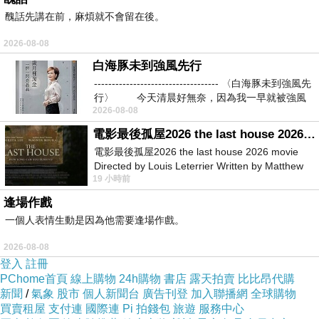
醜話先講在前，麻煩就不會留在後。
2026-08-08
白海豚未到強風先行
----------------------------------- 〈白海豚未到強風先
行〉 今天清晨好無奈，因為我一早就被強風
2026-08-08
電影最後孤屋2026 the last house 2026 movie
電影最後孤屋2026 the last house 2026 movie
Directed by Louis Leterrier Written by Matthew
19 小時前
Robinson Starring Greta Lee Wa
逢場作戲
一個人表情生動是因為他需要逢場作戲。
2026-08-08
登入
註冊
PChome首頁
線上購物
24h購物
書店
露天拍賣
比比昂代購
新聞
/
氣象
股市
個人新聞台
廣告刊登
加入聯播網
全球購物
買賣租屋
支付連
國際連
Pi 拍錢包
旅遊
服務中心