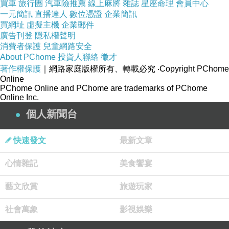
買車
旅行團
汽車險推薦
線上麻將
雜誌
星座命理
會員中心
一元簡訊
直播達人
數位憑證
企業簡訊
買網址
虛擬主機
企業郵件
廣告刊登
隱私權聲明
消費者保護
兒童網路安全
About PChome
投資人聯絡
徵才
著作權保護
｜網路家庭版權所有、轉載必究
‧Copyright PChome
Online
PChome Online and PChome are trademarks of PChome
Online Inc.
個人新聞台
快速發文
最新文章
心情雜記
美食饗宴
藝文欣賞
旅遊玩家
社會萬象
影視娛樂