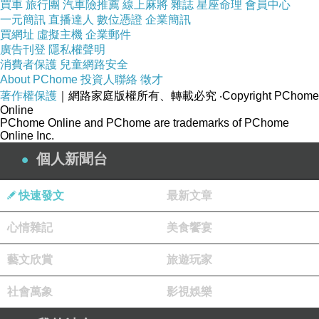
買車
旅行團
汽車險推薦
線上麻將
雜誌
星座命理
會員中心
一元簡訊
直播達人
數位憑證
企業簡訊
買網址
虛擬主機
企業郵件
廣告刊登
隱私權聲明
消費者保護
兒童網路安全
About PChome
投資人聯絡
徵才
著作權保護
｜網路家庭版權所有、轉載必究
‧Copyright PChome
Online
PChome Online and PChome are trademarks of PChome
Online Inc.
個人新聞台
快速發文
最新文章
心情雜記
美食饗宴
藝文欣賞
旅遊玩家
社會萬象
影視娛樂