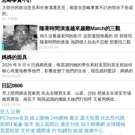
忽略事實不計
大部分的政治意見和社會溝通意見，都是在忽略事實不計的情況下形成
的。
10 小時前
隨著時間演進越來越難Match的三觀
很久沒看葳老闆的影片 這部還蠻推薦的 但 我發現
隨著時間的推進 強調個人自由不忍耐 想要找三觀
打側
上一篇：
2026-08-06
接近的不要說對象 連朋友都超
媽媽的面具
塞爆小呂榮
下一篇：
2026 年 8 月 6 日媽媽死後，每當讀到她的學生和好友寫到其生前如何
耐心有愛地教導他們，影響改變了他們的生命，我也感到驚訝，媽媽的
2026-08-06
日記0806
早上陪周媽去買東西 先去全聯買生菜、山葵、沙拉 然後走在保安市場
她買番茄、南瓜子 我與認識的攤販大姊們打招呼 又被周媽唸：
2026-08-06
登入
註冊
PChome首頁
線上購物
24h購物
書店
露天拍賣
比比昂代購
新聞
/
氣象
股市
個人新聞台
廣告刊登
加入聯播網
全球購物
買賣租屋
支付連
國際連
Pi 拍錢包
旅遊
服務中心