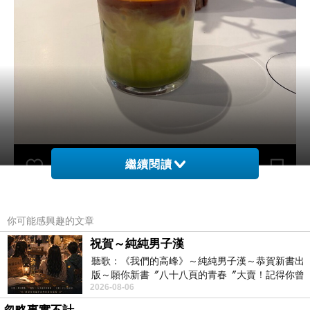
繼續閱讀
你可能感興趣的文章
祝賀～純純男子漢
聽歌：《我們的高峰》～純純男子漢～恭賀新書出
版～願你新書〞八十八頁的青春〞大賣！記得你曾
2026-08-06
經在我的版留言…「好讚的圖^^感覺大家