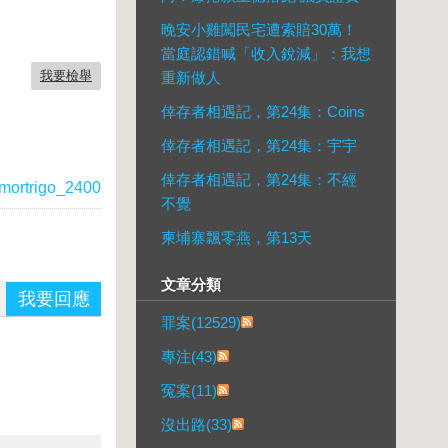
晚安小雞闖民宅遭索賠30萬！
當庭認錯喊「收入銳減」：我想
我要檢舉
重新做人
倖存者相遇記，第24集：Coins
倖存者相遇記，第24集：宇宇
倖存者相遇記，第24集：不經
mortrigo_2400
不覺
柬埔寨飄零燕，第13天
文章分類
我要回應
罪案(12529)
專注(43)
冤案(11)
沒出路(33)