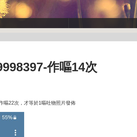
98397-作嘔14次
。註：作嘔22次，才等於1嘔吐物照片發佈