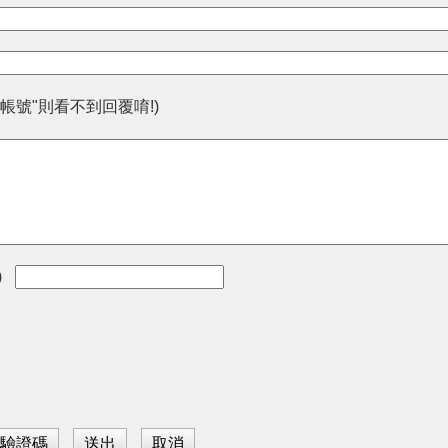
帳號"則看不到回覆唷!)
)