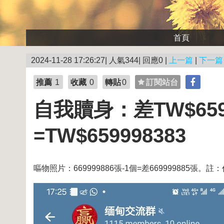
首頁
2024-11-28 17:26:27| 人氣344| 回應0 |
上一篇
|
下一篇
推薦
1
收藏
0
轉貼
0
訂閱站台
自我贖身：差TW$6599
=TW$659998383
嘔物照片：669999886張-1個=差669999885張