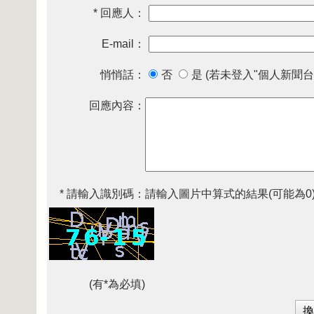
* 回應人：
E-mail：
悄悄話：
否
是 (若未登入"個人新聞台
回應內容：
* 請輸入識別碼：
請輸入圖片中算式的結果(可能為0
(有*為必填)