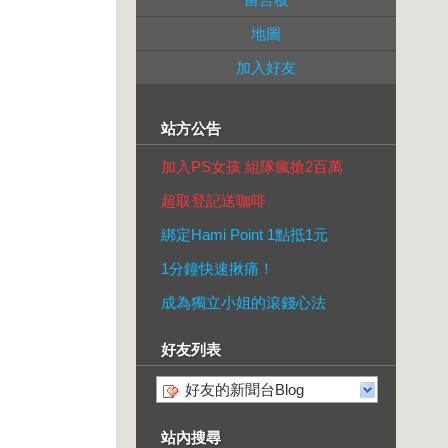
地圖
加入好友
站方公告
加入PS女孩 組隊瘋搶2百萬
超取登記送咖啡
綁定Hami Point 1點抵1元
1分鐘快速揪痛！
成為獨立小姐的滾錢心法
好友列表
好友的新聞台Blog
站內搜尋