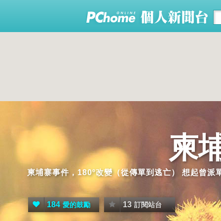
柬
柬埔寨事件，180º改變（從傳單到逃亡） 想起曾
184
13
愛的鼓勵
訂閱站台