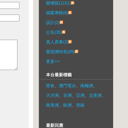
變壞賬(1151)
個案專輯(6)
設計(2)
公告(35)
真人真事(2)
最抵價特色(89)
更多
>>
本台最新標籤
禁食
、
澳門電台
、
南極洲
、
大洋洲
、
非洲
、
亞洲
、
北美洲
、
南美洲
、
歐洲
、
突破
最新回應