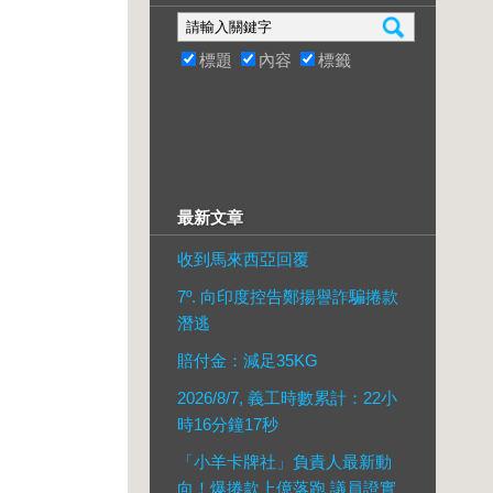
標題
內容
標籤
最新文章
收到馬來西亞回覆
7º. 向印度控告鄭揚譽詐騙捲款
潛逃
賠付金：減足35KG
2026/8/7, 義工時數累計：22小
時16分鐘17秒
「小羊卡牌社」負責人最新動
向！爆捲款上億落跑 議員證實