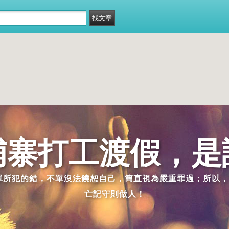
埔寨打工渡假，是
派單所犯的錯，不單沒法饒恕自己，簡直視為嚴重罪過；所以，
亡記守則做人！