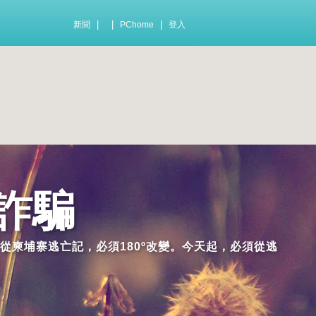
|
|
|
新聞
PChome
登入
詐騙
從柬埔寨逃亡記，必須180º改變。今天起，必須從逃