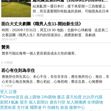
週間農居第284週（2026/6/23-2026/6/24) 夏至 金黃稻浪洋溢豐收喜悅
結束亂買一通日本行，接下來星期一三四都要上
班，而且還要開到有點遠的員林。可能因為在日本
5 小時前
花不少錢，星期一出門上班時，心裡沒有一
面白大丈夫劇團《職男人生11-開始新生活》
時間：2026年7月31日，周五19:30 地點：北藝中心球劇場 這是第二
次看該團《職男人生》系列的現場演出，感覺新鮮度、喜劇感
2026-08-07
贊美
贊美可能比侮辱一個人更容易造成永久性的傷害。
6 小時前
若心有住則為非住
應無所住而生其心。本心不住，非住非非住，應生無所住心，無住，非
心非非心無念無無念，覺心初起，心無初相，覺念念真，心無覺相
5 小時前
登入
註冊
PChome首頁
線上購物
24h購物
書店
露天拍賣
比比昂代購
新聞
/
氣象
股市
個人新聞台
廣告刊登
加入聯播網
全球購物
買賣租屋
支付連
國際連
Pi 拍錢包
旅遊
服務中心