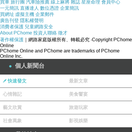
買車
旅行團
汽車險推薦
線上麻將
雜誌
星座命理
會員中心
一元簡訊
直播達人
數位憑證
企業簡訊
買網址
虛擬主機
企業郵件
廣告刊登
隱私權聲明
消費者保護
兒童網路安全
About PChome
投資人聯絡
徵才
著作權保護
｜網路家庭版權所有、轉載必究
‧Copyright PChome
Online
PChome Online and PChome are trademarks of PChome
Online Inc.
個人新聞台
快速發文
最新文章
心情雜記
美食饗宴
藝文欣賞
旅遊玩家
社會萬象
影視娛樂